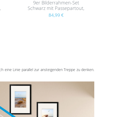
9er Bilderrahmen-Set
,
Schwarz mit Passepartout,
 MDF
Massivholz (EU)
84,99 €
ich eine Linie parallel zur ansteigenden Treppe zu denken.