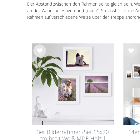
Der Abstand zwischen den Rahmen sollte gleich sein. Wer 
an der Wand befestigen und „üben“. So lässt sich die A
Rahmen auf verschiedene Weise über der Treppe anordn
Wu
Wu
nsc
nsc
hlist
hlist
e
e
3er Bilderrahmen-Set 15x20
14er
cm breit Weiß MDF-Holz |