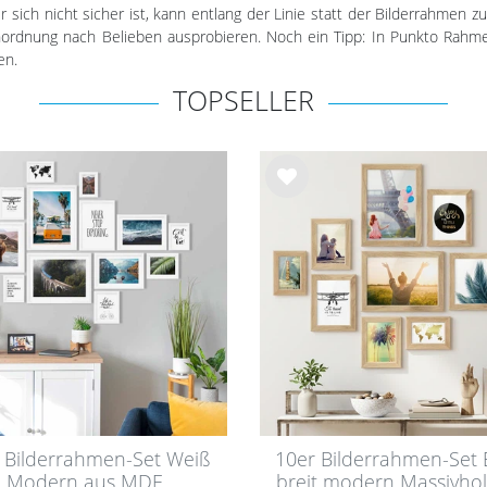
sich nicht sicher ist, kann entlang der Linie statt der Bilderrahmen z
nordnung nach Belieben ausprobieren. Noch ein Tipp: In Punkto Rahmens
en.
TOPSELLER
Wu
nsc
hlist
e
 Bilderrahmen-Set Weiß
10er Bilderrahmen-Set 
Modern aus MDF
breit modern Massivhol