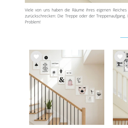
Viele von uns haben die Räume ihres eigenen Reiches m
zurückschrecken: Die Treppe oder der Treppenaufgang. D
Problem!
Wu
Wu
nsc
nsc
hlist
hlist
e
e