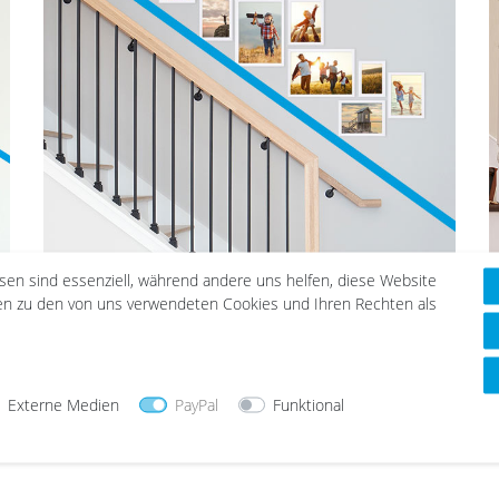
esen sind essenziell, während andere uns helfen, diese Website
Ecken & Kanten:
Beim Gestalten des Treppenhauses mit
G
nen zu den von uns verwendeten Cookies und Ihren Rechten als
Bilderrahmen kann die gedachte Linie auch zum
3
Orientierungspunkt für die Ecken und Kanten der unteren
T
Bilderrahmen werden. Diese sollten verschiedene Formate
e
haben, um sich entsprechend an der Linie anordnen zu
b
Externe Medien
PayPal
Funktional
können. Artikel:
15er Set Weiß