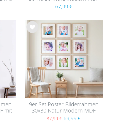
mit Passepartout
67,99 €
Wu
nsc
hlist
e
ahmen
9er Set Poster-Bilderrahmen
F mit
30x30 Natur Modern MDF
mit Passepartout
69,99 €
87,99 €