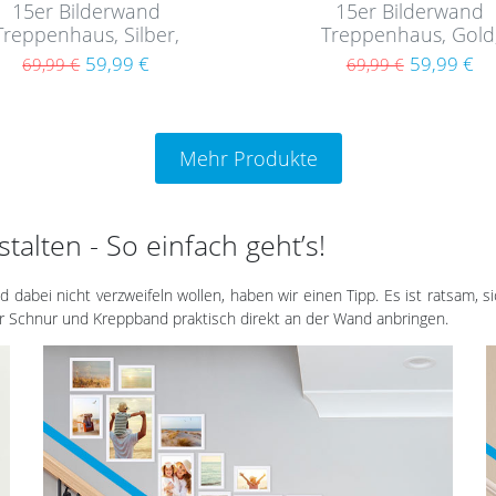
15er Bilderwand
15er Bilderwand
Treppenhaus, Silber,
Treppenhaus, Gold
derrahmen-Set aus MDF
Bilderrahmen-Set aus
59,99 €
59,99 €
69,99 €
69,99 €
Mehr Produkte
talten - So einfach geht’s!
d dabei nicht verzweifeln wollen, haben wir einen Tipp. Es ist ratsam, s
ner Schnur und Kreppband praktisch direkt an der Wand anbringen.