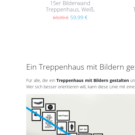
15er Bilderwand
Treppenhaus, Weiß,
Bilderrahmen-Set aus MDF
Bil
59,99 €
69,99 €
Ein Treppenhaus mit Bildern ges
Für alle, die ein
Treppenhaus mit Bildern gestalten
un
Wer sich besser orientieren will, kann diese Linie mit ei