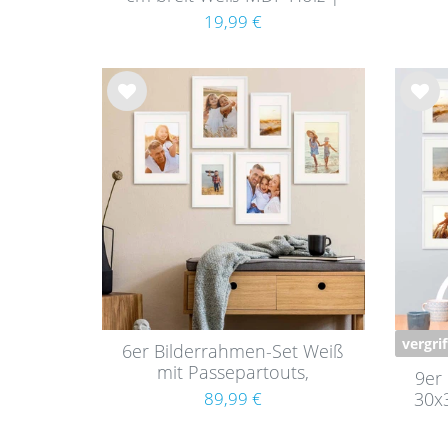
Acrylglas
19,99 €
Wu
Wu
nsc
nsc
hlist
hlist
e
e
vergri
6er Bilderrahmen-Set Weiß
mit Passepartouts,
9er
Massivholz (EU)
30x
89,99 €