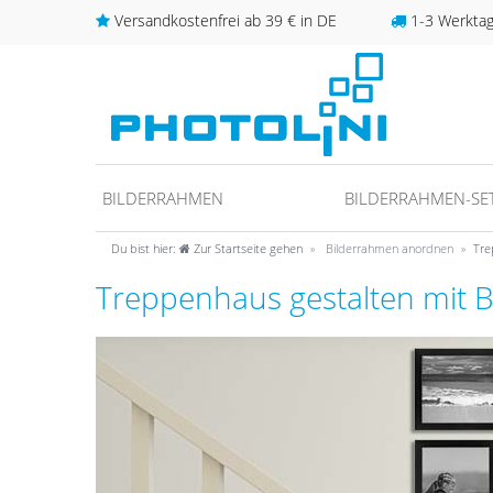
Versandkostenfrei ab 39 € in DE
1-3 Werktage
BILDERRAHMEN
BILDERRAHMEN-SE
Du bist hier:
Zur Startseite gehen
Bilderrahmen anordnen
Tre
Treppenhaus gestalten mit 