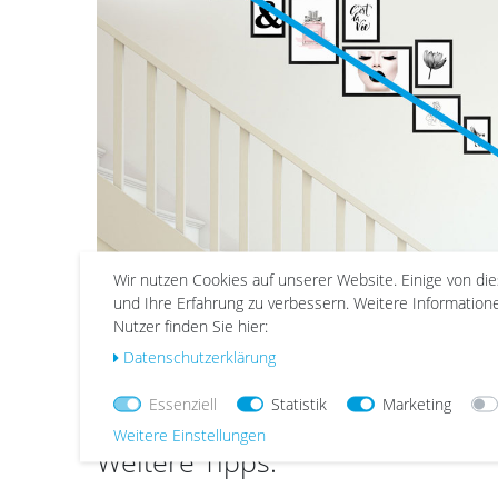
Wir nutzen Cookies auf unserer Website. Einige von di
Die goldene Mitte:
Wer sein Treppenhaus mit Bildern
und Ihre Erfahrung zu verbessern. Weitere Informatio
gestalten will, denkt sich am besten eine Linie. Diese
Nutzer finden Sie hier:
verläuft parallel zur Treppe und durch die Mitte der
Daten­schutz­erklärung
ausgewählten Bilderrahmen. So folgen die angebrachten
Motive dynamisch dem Treppenverlauf. Artikel:
15er Set
Essenziell
Statistik
Marketing
Schwarz
Weitere Einstellungen
Weitere Tipps: