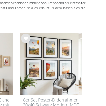
unächst Schablonen mithilfe von Kreppband als Platzhalter
til und Farben ist alles erlaubt. Zudem lassen sich die
Wu
nsc
hlist
e
Eiche
6er Set Poster-Bilderrahmen
z mit
30x40 Schwarz Modern MDF