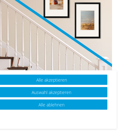
Alle akzeptieren
roßformatig
: Auch große Rahmen mit
Passepartout
in
0x40, 50x70 oder 60x80 cm eignen sich für einen
Auswahl akzeptieren
reppenaufgang. So schmücken sie eine große Fläche auf
ffiziente Weise und bringen die Lieblingsmotive
Alle ablehnen
esonders zur Geltung. Artikel:
3er Set 40x50 cm