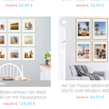
Acrylglas
69,99 €
76,99 €
79,99 €
89,99 €
Wu
nsc
hlist
e
ffen
4er Set Poster-Bilderr
50x70 Gold Modern MD
 Bilderrahmen-Set Weiß
Passepartout
30 cm mit Passepartout
84,99 €
99,99 €
Massivholz mit
128,99 €
136,99 €
Acrylglasscheibe