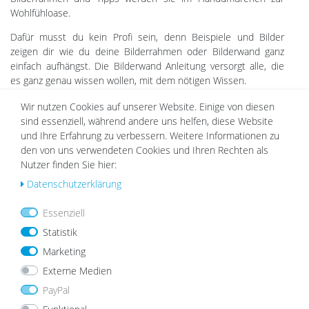
Wohlfühloase.
Dafür musst du kein Profi sein, denn Beispiele und Bilder
zeigen dir wie du deine Bilderrahmen oder Bilderwand ganz
einfach aufhängst. Die Bilderwand Anleitung versorgt alle, die
es ganz genau wissen wollen, mit dem nötigen Wissen.
Wir nutzen Cookies auf unserer Website. Einige von diesen
Empfehlungen
sind essenziell, während andere uns helfen, diese Website
und Ihre Erfahrung zu verbessern. Weitere Informationen zu
den von uns verwendeten Cookies und Ihren Rechten als
Nutzer finden Sie hier:
Wu
Wu
Daten­schutz­erklärung
nsc
nsc
hlist
hlist
Essenziell
e
e
Statistik
Marketing
Externe Medien
PayPal
Bilderrahmen Landhaus-Stil
3er Set 3D-Bilderrahmen 40x40 cm