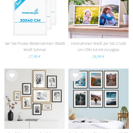
hlist
hlist
e
e
3er Set Poster-Bilderrahmen 30x40
Holzrahmen Weiß 2er Set 21x30
Weiß Schmal
cm / DIN A4 mit Acrylglas
27,99 €
24,99 €
Wu
Wu
nsc
nsc
hlist
hlist
e
e