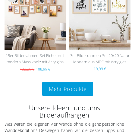
Wu
Wu
nsc
nsc
hlist
hlist
e
e
15er Bilderrahmen-Set Eiche breit
3er Bilderrahmen-Set 20x20 Natur
modern Massivholz mit Acrylglas
Modern aus MDF mit Acrylglas
19,99 €
132,29 €
108,99 €
Mehr Produkte
Unsere Ideen rund ums
Bilderaufhängen
Was wären die eigenen vier Wände ohne die ganz persönliche
Wanddekoration? Deswegen haben wir die besten Tipps und