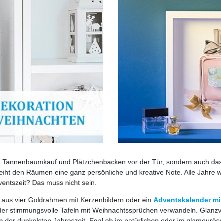
ur Tannenbaumkauf und Plätzchenbacken vor der Tür, sondern auch 
eiht den Räumen eine ganz persönliche und kreative Note. Alle Jahre
ntszeit? Das muss nicht sein.
aus vier Goldrahmen mit Kerzenbildern oder ein
Adventskalender mi
der stimmungsvolle Tafeln mit Weihnachtssprüchen verwandeln. Glanzvo
er dunkelsten Jahreszeit. Egal ob im natürlichen oder im glamouröse