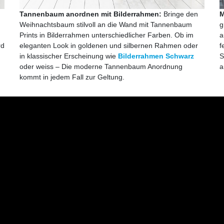
Tannenbaum anordnen mit Bilderrahmen:
Bringe den
M
Weihnachtsbaum stilvoll an die Wand mit Tannenbaum
g
Prints in Bilderrahmen unterschiedlicher Farben. Ob im
a
rd
eleganten Look in goldenen und silbernen Rahmen oder
f
in klassischer Erscheinung wie
Bilderrahmen Schwarz
S
oder weiss – Die moderne Tannenbaum Anordnung
a
kommt in jedem Fall zur Geltung.