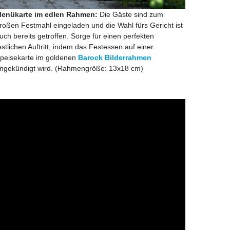
enükarte im edlen Rahmen:
Die Gäste sind zum
roßen Festmahl eingeladen und die Wahl fürs Gericht ist
uch bereits getroffen. Sorge für einen perfekten
estlichen Auftritt, indem das Festessen auf einer
peisekarte im goldenen
Barock Bilderrahmen
ngekündigt wird. (Rahmengröße: 13x18 cm)