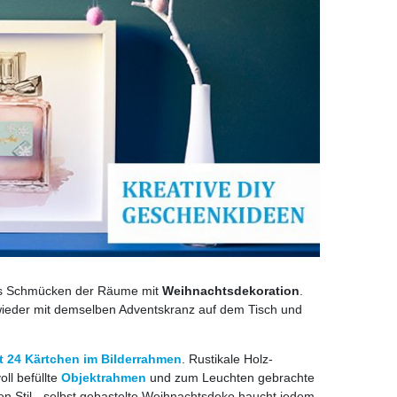
das Schmücken der Räume mit
Weihnachtsdekoration
.
 wieder mit demselben Adventskranz auf dem Tisch und
t 24 Kärtchen im Bilderrahmen
. Rustikale Holz-
ll befüllte
Objektrahmen
und zum Leuchten gebrachte
n Stil - selbst gebastelte Weihnachtsdeko haucht jedem