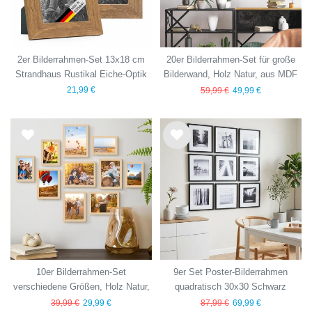
2er Bilderrahmen-Set 13x18 cm
20er Bilderrahmen-Set für große
Strandhaus Rustikal Eiche-Optik
Bilderwand, Holz Natur, aus MDF
Natur Massivholz
21,99 €
59,99 €
49,99 €
Wu
Wu
nsc
nsc
hlist
hlist
e
e
10er Bilderrahmen-Set
9er Set Poster-Bilderrahmen
verschiedene Größen, Holz Natur,
quadratisch 30x30 Schwarz
aus MDF
Modern MDF mit Passepartout
39,99 €
29,99 €
87,99 €
69,99 €