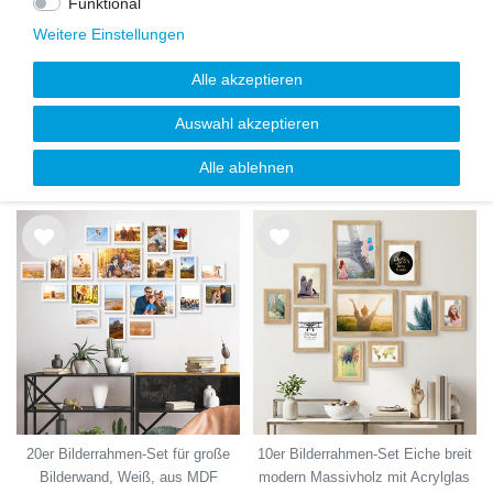
Funktional
Weitere Einstellungen
Alle akzeptieren
17er Bilderrahmen-Set Schwarz
15er Bilderrahmen-Set
Auswahl akzeptieren
Modern aus MDF
Treppenhaus, Eiche Massivholz
(EU)
Alle ablehnen
89,99 €
79,99 €
149,99 €
139,99 €
Wu
Wu
nsc
nsc
hlist
hlist
e
e
20er Bilderrahmen-Set für große
10er Bilderrahmen-Set Eiche breit
Bilderwand, Weiß, aus MDF
modern Massivholz mit Acrylglas