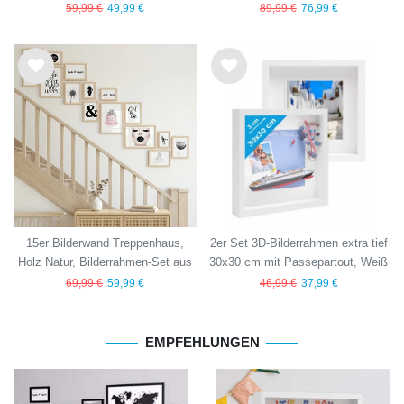
59,99 €
49,99 €
89,99 €
76,99 €
Wu
Wu
nsc
nsc
hlist
hlist
e
e
15er Bilderwand Treppenhaus,
2er Set 3D-Bilderrahmen extra tief
Holz Natur, Bilderrahmen-Set aus
30x30 cm mit Passepartout, Weiß
MDF
69,99 €
59,99 €
46,99 €
37,99 €
EMPFEHLUNGEN