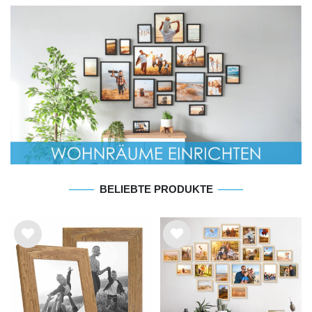
BELIEBTE PRODUKTE
Wu
Wu
nsc
nsc
hlist
hlist
e
e