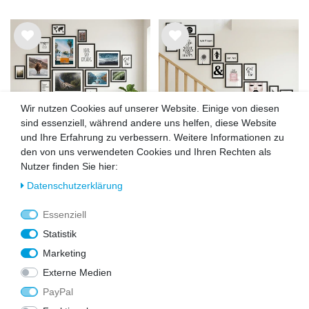
Wu
Wu
nsc
nsc
hlist
hlist
e
e
Wir nutzen Cookies auf unserer Website. Einige von diesen
sind essenziell, während andere uns helfen, diese Website
und Ihre Erfahrung zu verbessern. Weitere Informationen zu
den von uns verwendeten Cookies und Ihren Rechten als
Nutzer finden Sie hier:
14er Bilderrahmen-Set Schwarz
15er Bilderwand Treppenhaus,
Daten­schutz­erklärung
Modern aus MDF
Schwarz, Bilderrahmen-Set aus
MDF
79,99 €
69,99 €
69,99 €
59,99 €
Essenziell
Statistik
Marketing
Wu
Wu
Externe Medien
nsc
nsc
hlist
hlist
PayPal
e
e