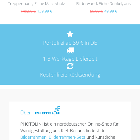
Treppenhaus, Eiche Massivholz
Bilderwand, Eiche Dunkel, aus
(EU)
MDF
149,99 €
139,99 €
59,99 €
49,99 €
Portofrei ab 39 € in DE
1-3 Werktage Lieferzeit
Kostenfreie Rücksendung
Über
PHOTOLINI ist ein norddeutscher Online-Shop für
Wandgestaltung aus Kiel. Bei uns findest du
Bilderrahmen
,
Bilderrahmen-Sets
und künstliche