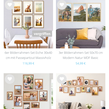
Wu
Wu
nsc
nsc
hlist
hlist
e
e
vergriffen
6er Bilderrahmen-Set Eiche 30x40
3er Bilderrahmen-Set 50x70 cm
cm mit Passepartout Massivholz
Modern Natur MDF Basic
mit Acrylglasscheibe
Collection | Acrylglas
116,99 €
54,99 €
Wu
Wu
nsc
nsc
hlist
hlist
e
e