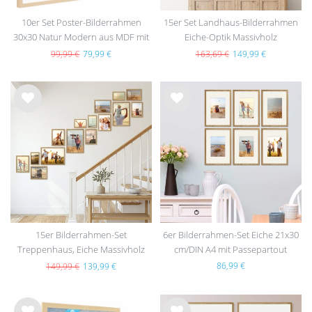
10er Set Poster-Bilderrahmen
15er Set Landhaus-Bilderrahmen
30x30 Natur Modern aus MDF mit
Eiche-Optik Massivholz
Acrylglas
99,99 €
79,99 €
163,69 €
149,99 €
Wu
Wu
nsc
nsc
hlist
hlist
e
e
15er Bilderrahmen-Set
6er Bilderrahmen-Set Eiche 21x30
Treppenhaus, Eiche Massivholz
cm/DIN A4 mit Passepartout
(EU)
Massivholz mit Acrylglasscheibe
86,99 €
149,99 €
139,99 €