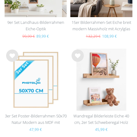
9er Set Landhaus-Bilderrahmen
15er Bilderrahmen-Set Eiche breit
Eiche-Optik
modern Massivholz mit Acrylglas
99,99 €
89,99 €
132,29 €
108,99 €
Wu
Wu
nsc
nsc
hlist
hlist
e
e
3er Set Poster-Bilderrahmen 50x70
Wandregal Bilderleiste Eiche 40
Natur Modern aus MDF mit
cm, 2er Set Schweberegal Holz
Acrylglas
47,99 €
45,99 €