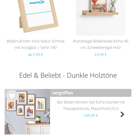
e
e
Bilderrahmen Holz Natur Schmal
Wandregal Bilderleiste Eiche 40
mit Acrylglas | Serie 180
cm, Schweberegal Holz
ab 5,99 €
23,99 €
Edel & Beliebt - Dunkle Holztöne
vergriffen
6er Bilderrahmen-Set Eiche Dunkel mit
Wu
nsc
Passepartouts, Massivholz (EU)
hlist
109,99 €
e