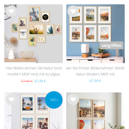
Wu
Wu
nsc
nsc
hlist
hlist
e
e
vergriffen
10er Bilderrahmen-Set Natur breit
6er Set Poster-Bilderrahmen 30x40
modern MDF-Holz mit Acrylglas
Natur Modern MDF mit
Passepartout
67,99 €
57,49 €
47,99 €
NEU
Wu
Wu
nsc
nsc
hlist
hlist
e
e