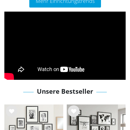
Mehr Einrichtungstrends
Unsere Bestseller
Wu
Wu
nsc
nsc
hlist
hlist