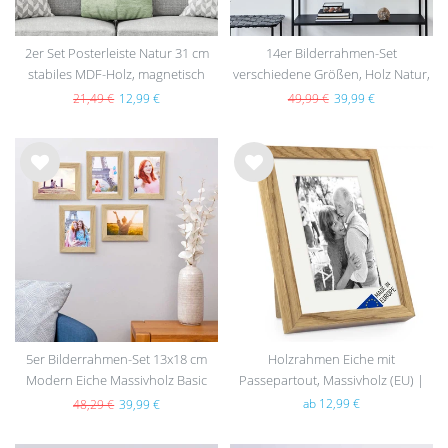
2er Set Posterleiste Natur 31 cm
14er Bilderrahmen-Set
stabiles MDF-Holz, magnetisch
verschiedene Größen, Holz Natur,
aus MDF
21,49 €
12,99 €
49,99 €
39,99 €
Wu
Wu
nsc
nsc
hlist
hlist
e
e
5er Bilderrahmen-Set 13x18 cm
Holzrahmen Eiche mit
Modern Eiche Massivholz Basic
Passepartout, Massivholz (EU) |
Collection | Acrylglas
Serie 110
ab 12,99 €
48,29 €
39,99 €