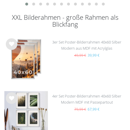
XXL Bilderahmen - große Rahmen als
Blickfang
3er Set Poster-Bilderrahmen 40x60 Silber
Modern aus MDF mit Acrylglas
Wu
nsc
49,99 €
39,99 €
hlist
e
4er Set Poster-Bilderrahmen 40x60 Silber
Modern MDF mit Passepartout
Wu
nsc
79,99 €
67,99 €
hlist
e