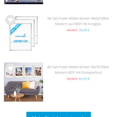
3er Set Poster-Bilderrahmen 40x50 Silber
Modern aus MDF mit Acrylglas
Wu
nsc
49,99 €
39,99 €
hlist
e
4er Set Poster-Bilderrahmen 50x70 Silber
Modern MDF mit Passepartout
Wu
nsc
99,99 €
84,99 €
hlist
e