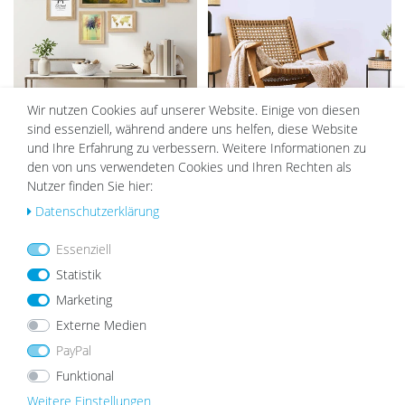
10er Bilderrahmen-Set Eiche breit
3er Bilderrahmen-Set 40x60 cm
Wir nutzen Cookies auf unserer Website. Einige von diesen
modern Massivholz mit Acrylglas
Modern Natur MDF Basic
sind essenziell, während andere uns helfen, diese Website
Collection | Acrylglas
39,99 €
89,99 €
76,99 €
und Ihre Erfahrung zu verbessern. Weitere Informationen zu
den von uns verwendeten Cookies und Ihren Rechten als
Nutzer finden Sie hier:
Daten­schutz­erklärung
Wu
Wu
nsc
nsc
Essenziell
hlist
hlist
e
e
Statistik
Marketing
Externe Medien
PayPal
Funktional
3er Bilderrahmen-Set 30x30 cm
17er Bilderrahmen-Set Natur
Eiche Massivholz Basic Collection |
Modern aus MDF
Weitere Einstellungen