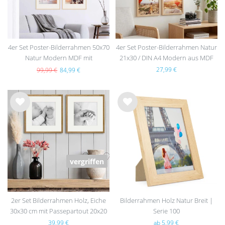
4er Set Poster-Bilderrahmen 50x70
4er Set Poster-Bilderrahmen Natur
Natur Modern MDF mit
21x30 / DIN A4 Modern aus MDF
Passepartout
mit Acrylglas
27,99 €
99,99 €
84,99 €
Wu
Wu
nsc
nsc
hlist
hlist
e
e
vergriffen
2er Set Bilderrahmen Holz, Eiche
Bilderrahmen Holz Natur Breit |
30x30 cm mit Passepartout 20x20
Serie 100
cm
39,99 €
ab 5,99 €