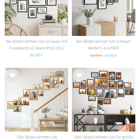
e
e
9er Bilderrahmen-Set Schwarz mit
9er Bilderrahmen-Set Schwarz
Passepartout, Massivholz (EU)
Modern aus MDF
84,99 €
59,99 €
43,99 €
Wu
Wu
nsc
nsc
hlist
hlist
e
e
15er Bilderrahmen-Set
20er Bilderrahmen-Set für große