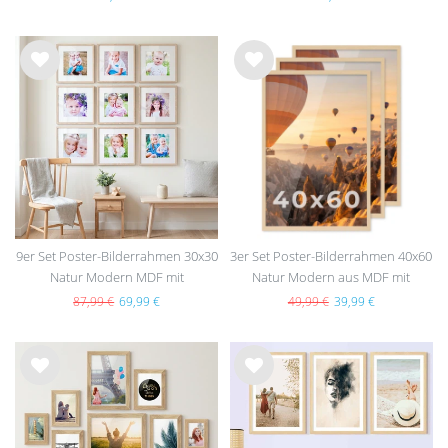
Wu
Wu
nsc
nsc
hlist
hlist
e
e
9er Set Poster-Bilderrahmen 30x30
3er Set Poster-Bilderrahmen 40x60
Natur Modern MDF mit
Natur Modern aus MDF mit
Passepartout
Acrylglas
87,99 €
69,99 €
49,99 €
39,99 €
Wu
Wu
nsc
nsc
hlist
hlist
e
e