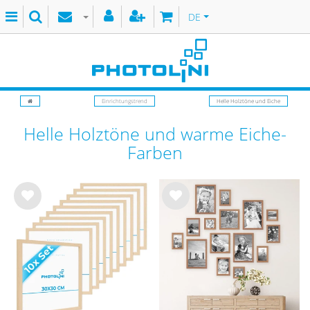
DE
Einrichtungstrend
Helle Holztöne und Eiche
Helle Holztöne und warme Eiche-
Farben
Wu
Wu
nsc
nsc
hlist
hlist
e
e