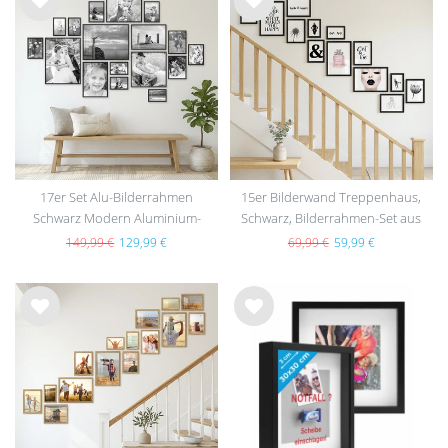
Wu
Wu
nsc
nsc
hlist
hlist
e
e
17er Set Alu-Bilderrahmen
15er Bilderwand Treppenhaus,
Schwarz Modern Aluminium-
Schwarz, Bilderrahmen-Set aus
Rahmen
MDF
149,99 €
129,99 €
69,99 €
59,99 €
Wu
Wu
nsc
nsc
hlist
hlist
e
e