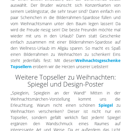
auswählt. Der Bruder wünscht sich Konzertkarten von
seinem Lieblingsstar, die sehr teuer sind? Dann einfach ein
paar Scheinchen in die Bilderrahmen-Spardose füllen und
vom Weihnachtsmann unter den Baum legen lassen! Da
wird die Freude riesig sein! Die beste Freundin möchte mal
wieder mit uns in den Urlaub? Dann statt Geschenke
einfach zusammen mit einer Bilderrahmen-Spardose auf
den Wellness-Urlaub im Allgäu sparen. So macht es Spaß
einen Bilderrahmen zu Weihnachten zu schenken! Eins
steht jedenfalls fest: Mit diesen
Weihnachtsgeschenke
Topsellern
erobern wir die Herzen unserer Liebsten!
Weitere Topseller zu Weihnachten:
Spiegel und Design-Poster
„Spieglein, Spieglein an der Wand!“ Mitten in der
Weihnachtsmärchen-Vorstellung kommt uns die
Erleuchtung. Warum nicht einen schönen
Spiegel
zu
Weihnachten verschenken? Dieser ist nicht nur ein
Topseller, sondern gefällt wirklich fast jedem! Spiegel
ergänzen den Wandschmuck eines Raumes auf
interessante Art und Weise. Da er außerdem das Licht