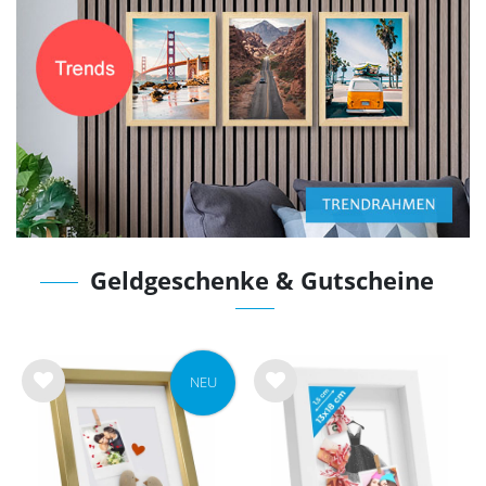
Geldgeschenke & Gutscheine
NEU
Wu
Wu
nsc
nsc
hlist
hlist
e
e