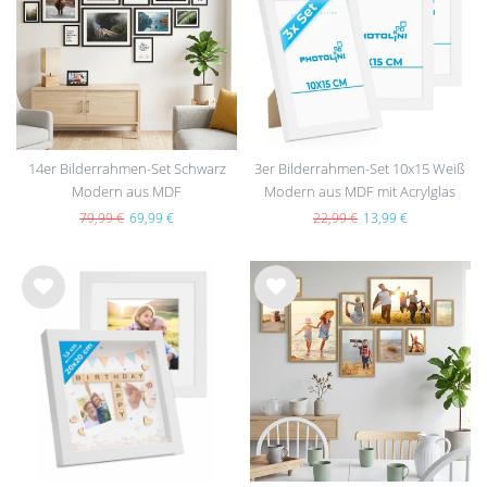
hlist
hlist
e
e
14er Bilderrahmen-Set Schwarz
3er Bilderrahmen-Set 10x15 Weiß
Modern aus MDF
Modern aus MDF mit Acrylglas
79,99 €
69,99 €
22,99 €
13,99 €
Wu
Wu
nsc
nsc
hlist
hlist
e
e