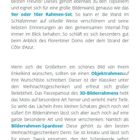
besten Freund? Dieses gehört ebenfalls zu den Topsellern
und eignet sich für eine große Bilderwand, genauso wie das
9er oder 10er Rahmen-Set
. So kann er die Wand im
Schlafzimmer auf stilvolle Weise verschönern und seine
liebsten Erinnerungen an den gemeinsamen Interrail-Trip
immer im Blick behalten. So schläft es sich besonders gut
beim Anblick des Florentiner Doms oder dem Strand der
Côte d’Azur.
Wenn sich die Großeltern ein schönes Bild von ihrem
Enkelkind wünschen, sollten sie einen
Objektrahmen
auf
ihre Wunschliste schreiben. Dieser ist der Klassiker unter
den Weihnachtsgeschenken und erfreut sich großer
Beliebtheit. Das Passepartout des
3D-Bilderrahmens
hebt
das Motiv auf besondere Art hervor und verleiht mehr Tiefe.
So wirkt das Lächeln ihres kleinen Schatzes gleich noch viel
süßer! Ein Bilderrahmen lässt sich aber auch noch auf eine
ganze besondere Art und Weise verschenken. Nämlich als
Bilderrahmen-Spardose
! Diese gehört zu den besten
Weihnachtsgeschenken! Denn: Sie ist kreativ und lässt sich
für einen Zweck einsetzen, den der Schenkende selbst