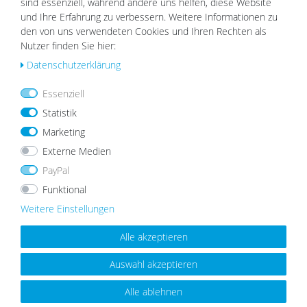
sind essenziell, während andere uns helfen, diese Website
und Ihre Erfahrung zu verbessern. Weitere Informationen zu
den von uns verwendeten Cookies und Ihren Rechten als
PHOTOLINI
Nutzer finden Sie hier:
Daten­schutz­erklärung
Essenziell
Statistik
Marketing
Externe Medien
PayPal
Funktional
Weitere Einstellungen
Alle akzeptieren
Mehr Inspirationen
Auswahl akzeptieren
Alle ablehnen
vergriffen