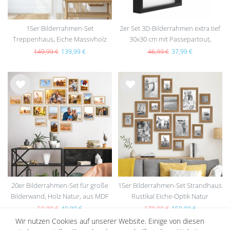
15er Bilderrahmen-Set
2er Set 3D-Bilderrahmen extra tief
Treppenhaus, Eiche Massivholz
30x30 cm mit Passepartout,
(EU)
Schwarz
149,99 €
139,99 €
46,99 €
37,99 €
Wu
Wu
nsc
nsc
hlist
hlist
e
e
20er Bilderrahmen-Set für große
15er Bilderrahmen-Set Strandhaus
Bilderwand, Holz Natur, aus MDF
Rustikal Eiche-Optik Natur
59,99 €
49,99 €
179,99 €
159,99 €
Wir nutzen Cookies auf unserer Website. Einige von diesen