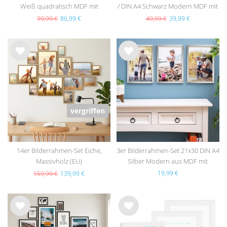
Weiß quadratisch MDF mit
/ DIN A4 Schwarz Modern MDF mit
Acrylglas
Passepartout
99,99 €
86,99 €
49,99 €
39,99 €
Wu
Wu
nsc
nsc
hlist
hlist
e
e
vergriffen
14er Bilderrahmen-Set Eiche,
3er Bilderrahmen-Set 21x30 DIN A4
Massivholz (EU)
Silber Modern aus MDF mit
Acrylglas
19,99 €
159,99 €
139,99 €
Wu
Wu
nsc
nsc