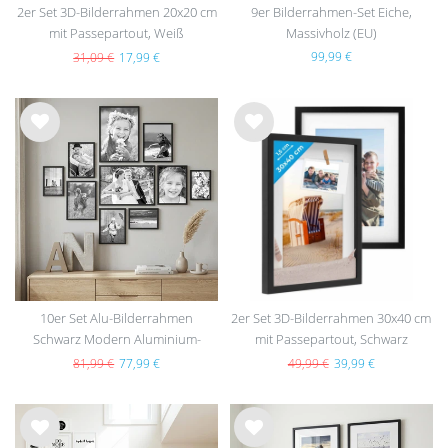
2er Set 3D-Bilderrahmen 20x20 cm
9er Bilderrahmen-Set Eiche,
mit Passepartout, Weiß
Massivholz (EU)
99,99 €
31,09 €
17,99 €
Wu
Wu
nsc
nsc
hlist
hlist
e
e
10er Set Alu-Bilderrahmen
2er Set 3D-Bilderrahmen 30x40 cm
Schwarz Modern Aluminium-
mit Passepartout, Schwarz
Rahmen
81,99 €
77,99 €
49,99 €
39,99 €
Wu
Wu