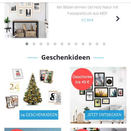
6er Bilderrahmen-Set Holz Natur mit
Wu
nsc
Passepartouts aus MDF
hlist
57,99 €
e
Geschenkideen