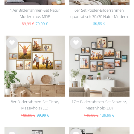
17er Bilderrahmen-Set Natur
6er Set Poster-Bilderrahmen
Modern aus MDF
quadratisch 30x30 Natur Modern
MDF
36,99 €
89,99 €
79,99 €
Wu
Wu
nsc
nsc
hlist
hlist
e
e
8er Bilderrahmen-Set Eiche,
17er Bilderrahmen-Set Schwarz,
Massivholz (EU)
Massivholz (EU)
109,99 €
99,99 €
149,99 €
139,99 €