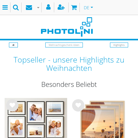
DE
Weihnachtsgeschenk-Ideen
Highlights
Topseller - unsere Highlights zu
Weihnachten
Besonders Beliebt
Wu
Wu
nsc
nsc
hlist
hlist
e
e