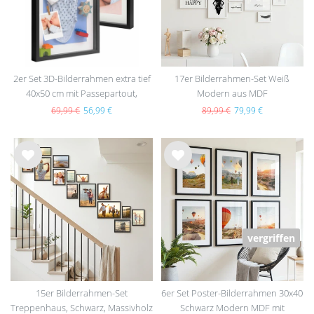
2er Set 3D-Bilderrahmen extra tief
17er Bilderrahmen-Set Weiß
40x50 cm mit Passepartout,
Modern aus MDF
Schwarz
69,99 €
56,99 €
89,99 €
79,99 €
Wu
Wu
nsc
nsc
hlist
hlist
e
e
vergriffen
15er Bilderrahmen-Set
6er Set Poster-Bilderrahmen 30x40
Treppenhaus, Schwarz, Massivholz
Schwarz Modern MDF mit