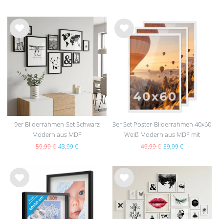
Wu
Wu
nsc
nsc
hlist
hlist
e
e
9er Bilderrahmen-Set Schwarz
3er Set Poster-Bilderrahmen 40x60
Modern aus MDF
Weiß Modern aus MDF mit
Acrylglas
59,99 €
43,99 €
49,99 €
39,99 €
Wu
Wu
nsc
nsc
hlist
hlist
e
e