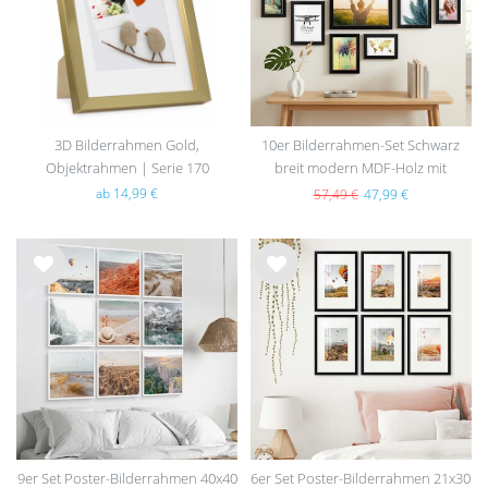
e
e
3D Bilderrahmen Gold,
10er Bilderrahmen-Set Schwarz
Objektrahmen | Serie 170
breit modern MDF-Holz mit
Acrylglas
ab 14,99 €
57,49 €
47,99 €
Wu
Wu
nsc
nsc
hlist
hlist
e
e
9er Set Poster-Bilderrahmen 40x40
6er Set Poster-Bilderrahmen 21x30