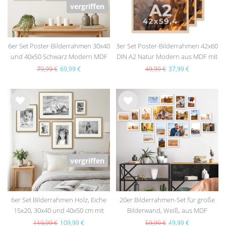
vergriffen
6er Set Poster-Bilderrahmen 30x40
3er Set Poster-Bilderrahmen 42x60
und 40x50 Schwarz Modern MDF
DIN A2 Natur Modern aus MDF mit
mit Passepartout
Acrylglas
79,99 €
69,99 €
49,99 €
37,99 €
Wu
Wu
nsc
nsc
hlist
hlist
e
e
vergriffen
6er Set Bilderrahmen Holz, Eiche
20er Bilderrahmen-Set für große
15x20, 30x40 und 40x50 cm mit
Bilderwand, Weiß, aus MDF
Passepartout
119,99 €
109,99 €
59,99 €
49,99 €