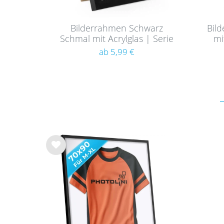
Bilderrahmen Schwarz
Bil
Schmal mit Acrylglas | Serie
mi
180
ab 5,99 €
Wu
nsc
hlist
e