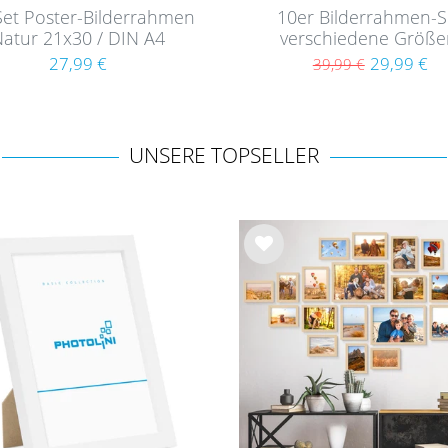
Set Poster-Bilderrahmen
10er Bilderrahmen-S
atur 21x30 / DIN A4
verschiedene Größe
Modern aus MDF mit
Schwarz, aus MDF
27,99 €
29,99 €
39,99 €
Acrylglas
UNSERE TOPSELLER
Wu
nsc
hlist
e