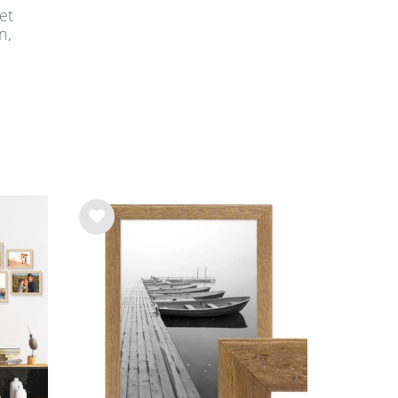
et
n,
Wu
nsc
hlist
e