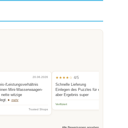
20.06.2026
★★★★☆
4/5
0
eis-/Leistungsverhältnis
Schnelle Lieferung
einen Mini-Wasserwaagen-
Einlegen des Puzzles für eine Person etwas
nette witzige
aber Ergebnis super
legt.
mehr
Verifiziert
Trus
Trusted Shops
Alle Bewertungen ansehen