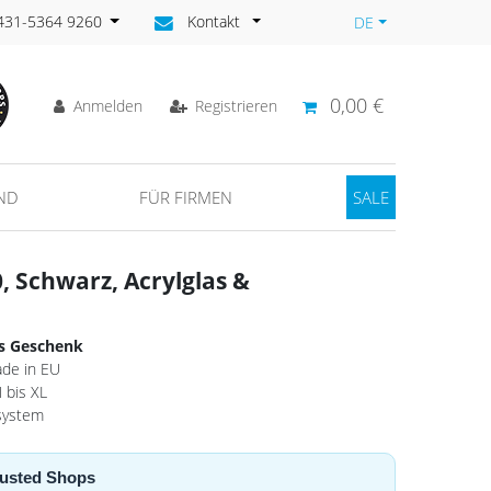
)431-5364 9260
Kontakt
DE
0,00 €
Anmelden
Registrieren
ND
FÜR FIRMEN
SALE
 Schwarz, Acrylglas &
ls Geschenk
de in EU
 bis XL
system
Trusted Shops