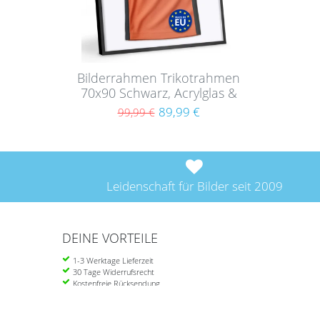
Bilderrahmen Trikotrahmen
70x90 Schwarz, Acrylglas &
Magnetsystem
89,99 €
99,99 €
Leidenschaft für Bilder seit 2009
DEINE VORTEILE
1-3 Werktage Lieferzeit
30 Tage Widerrufsrecht
Kostenfreie Rücksendung
Ab 39 Euro portofrei in DE