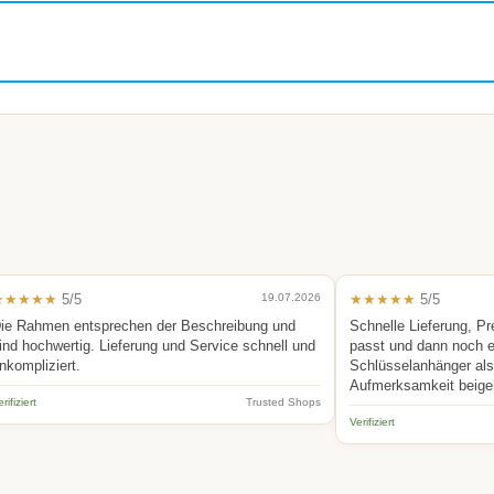
★★★★★
5/5
19.07.2026
★★★★★
5/5
ie Rahmen entsprechen der Beschreibung und
Schnelle Lieferung, Pr
ind hochwertig. Lieferung und Service schnell und
passt und dann noch 
nkompliziert.
Schlüsselanhänger als 
Aufmerksamkeit beige
rifiziert
Trusted Shops
Verifiziert
.