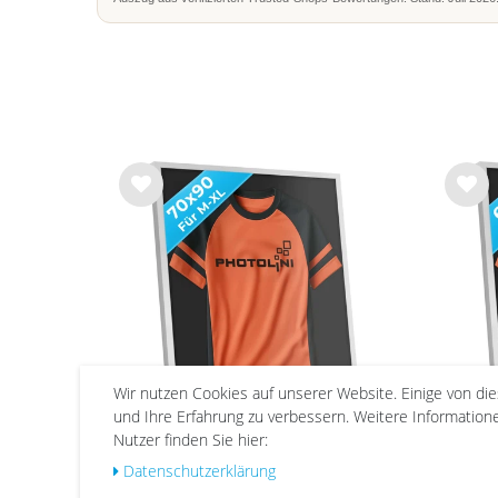
Wu
Wu
nsc
nsc
hlist
hlist
e
e
Wir nutzen Cookies auf unserer Website. Einige von di
und Ihre Erfahrung zu verbessern. Weitere Informatio
Nutzer finden Sie hier:
Trikotrahmen 70x90, Weiß,
Tri
Daten­schutz­erklärung
Acrylglas & Magnetsystem
Acr