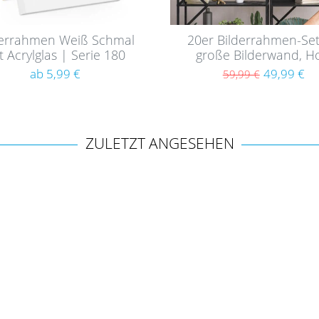
derrahmen Weiß Schmal
20er Bilderrahmen-Set
t Acrylglas | Serie 180
große Bilderwand, Ho
Natur, aus MDF
ab 5,99 €
49,99 €
59,99 €
ZULETZT ANGESEHEN