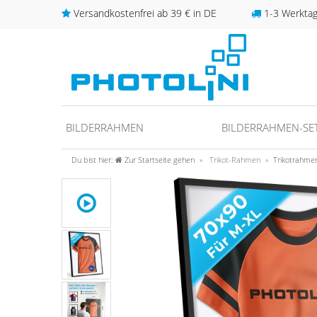
Versandkostenfrei ab 39 € in DE
1-3 Werktage
BILDERRAHMEN
BILDERRAHMEN-SE
Du bist hier:
Zur Startseite gehen
Trikot-Rahmen
Trikotrahme
unter
fos/datenschutz
ideo anschauen