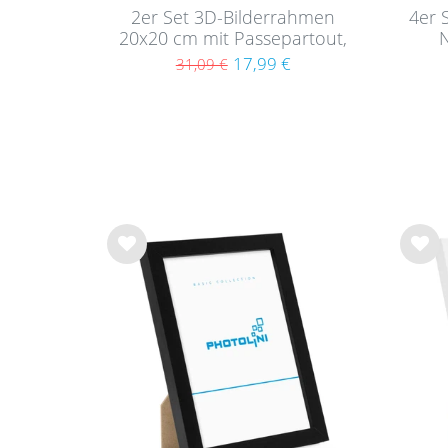
2er Set 3D-Bilderrahmen
4er 
20x20 cm mit Passepartout,
N
Weiß
17,99 €
31,09 €
Wu
Wu
nsc
nsc
hlist
hlist
e
e