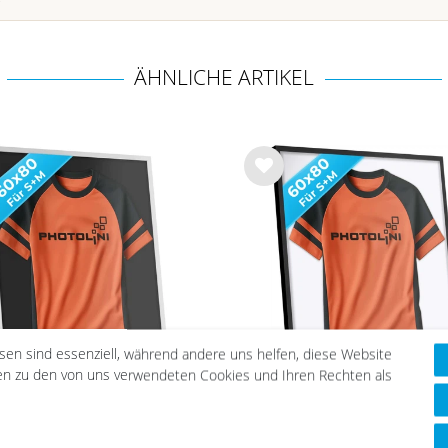
ÄHNLICHE ARTIKEL
Wu
nsc
hlist
e
esen sind essenziell, während andere uns helfen, diese Website
nen zu den von uns verwendeten Cookies und Ihren Rechten als
kotrahmen 60x80, Weiß,
Trikotrahmen 60x80
ylglas & Magnetsystem
Schwarz, Acrylglas 