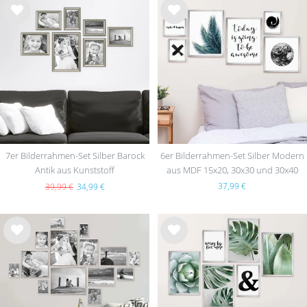
Wu
Wu
nsc
nsc
hlist
hlist
e
e
7er Bilderrahmen-Set Silber Barock
6er Bilderrahmen-Set Silber Modern
Antik aus Kunststoff
aus MDF 15x20, 30x30 und 30x40
37,99 €
39,99 €
34,99 €
Wu
Wu
nsc
nsc
hlist
hlist
e
e