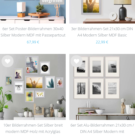
vergriffen
6er Set Poster-Bilderrahmen 30x40
3er Bilderrahmen-Set 21x30 cm DIN
Silber Modern MDF mit Passepartout
A4 Modern Silber MDF Basic
Collection | Acrylglas
67,99 €
22,99 €
Wu
Wu
nsc
nsc
hlist
hlist
e
e
10er Bilderrahmen-Set Silber breit
6er Set Alu-Bilderrahmen 21x30 cm /
modern MDF-Holz mit Acrylglas
DIN A4 Silber Modern mit