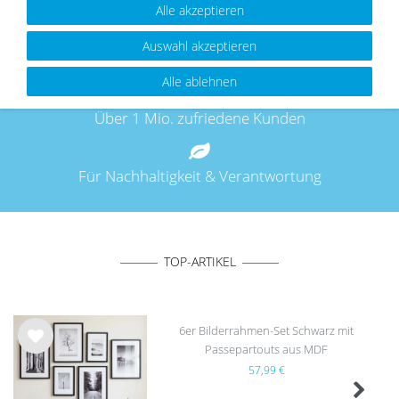
Alle akzeptieren
Auswahl akzeptieren
Leidenschaft für Fotos seit 2009
Alle ablehnen
Über 1 Mio. zufriedene Kunden
Für Nachhaltigkeit & Verantwortung
TOP-ARTIKEL
6er Bilderrahmen-Set Schwarz mit
Passepartouts aus MDF
Wu
57,99 €
nsc
hlist