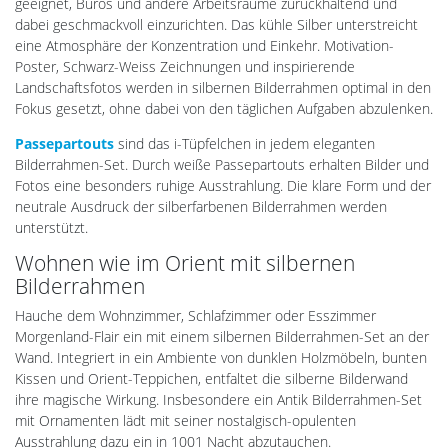
geeignet, Büros und andere Arbeitsräume zurückhaltend und
dabei geschmackvoll einzurichten. Das kühle Silber unterstreicht
eine Atmosphäre der Konzentration und Einkehr. Motivation-
Poster, Schwarz-Weiss Zeichnungen und inspirierende
Landschaftsfotos werden in silbernen Bilderrahmen optimal in den
Fokus gesetzt, ohne dabei von den täglichen Aufgaben abzulenken.
Passepartouts
sind das i-Tüpfelchen in jedem eleganten
Bilderrahmen-Set. Durch weiße Passepartouts erhalten Bilder und
Fotos eine besonders ruhige Ausstrahlung. Die klare Form und der
neutrale Ausdruck der silberfarbenen Bilderrahmen werden
unterstützt.
Wohnen wie im Orient mit silbernen
Bilderrahmen
Hauche dem Wohnzimmer, Schlafzimmer oder Esszimmer
Morgenland-Flair ein mit einem silbernen Bilderrahmen-Set an der
Wand. Integriert in ein Ambiente von dunklen Holzmöbeln, bunten
Kissen und Orient-Teppichen, entfaltet die silberne Bilderwand
ihre magische Wirkung. Insbesondere ein Antik Bilderrahmen-Set
mit Ornamenten lädt mit seiner nostalgisch-opulenten
Ausstrahlung dazu ein in 1001 Nacht abzutauchen.