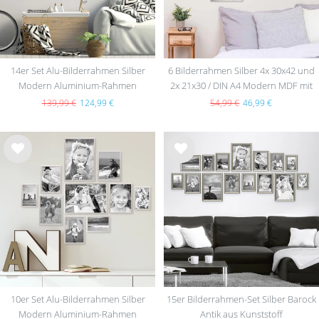
14er Set Alu-Bilderrahmen Silber
6 Bilderrahmen Silber 4x 30x42 und
Modern Aluminium-Rahmen
2x 21x30 / DIN A4 Modern MDF mit
Acrylglas
139,99 €
124,99 €
54,99 €
46,99 €
Wu
Wu
nsc
nsc
hlist
hlist
e
e
10er Set Alu-Bilderrahmen Silber
15er Bilderrahmen-Set Silber Barock
Modern Aluminium-Rahmen
Antik aus Kunststoff