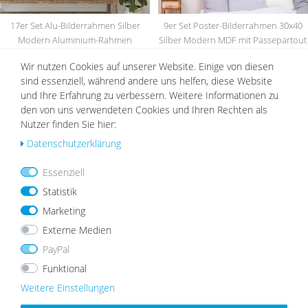
17er Set Alu-Bilderrahmen Silber
9er Set Poster-Bilderrahmen 30x40
Modern Aluminium-Rahmen
Silber Modern MDF mit Passepartout
86,99 €
149,99 €
129,99 €
Wir nutzen Cookies auf unserer Website. Einige von diesen
sind essenziell, während andere uns helfen, diese Website
und Ihre Erfahrung zu verbessern. Weitere Informationen zu
den von uns verwendeten Cookies und Ihren Rechten als
Wu
Wu
Nutzer finden Sie hier:
nsc
nsc
hlist
hlist
Daten­schutz­erklärung
e
e
Essenziell
Statistik
Marketing
Externe Medien
15er Bilderrahmen-Set Silber breit
9er Bilderrahmen-Set Silber Modern
PayPal
modern MDF-Holz mit Acrylglas
aus MDF
Funktional
77,09 €
65,99 €
59,99 €
49,99 €
Weitere Einstellungen