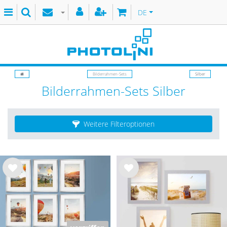
DE
Bilderrahmen-Sets
Silber
Bilderrahmen-Sets Silber
Weitere Filteroptionen
Wu
Wu
nsc
nsc
hlist
hlist
e
e