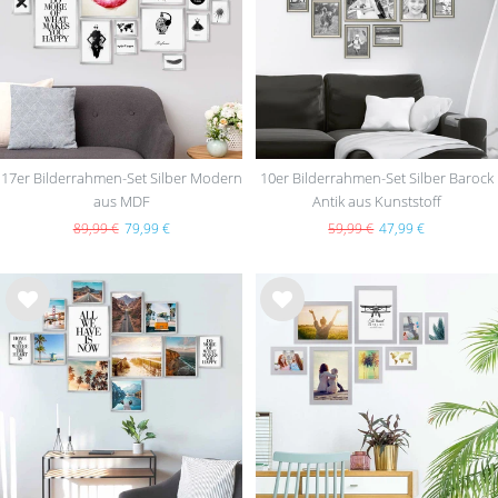
hlist
hlist
e
e
17er Bilderrahmen-Set Silber Modern
10er Bilderrahmen-Set Silber Barock
aus MDF
Antik aus Kunststoff
89,99 €
79,99 €
59,99 €
47,99 €
Wu
Wu
nsc
nsc
hlist
hlist
e
e