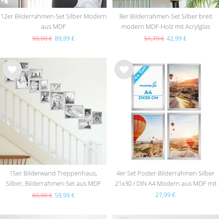
12er Bilderrahmen-Set Silber Modern
8er Bilderrahmen-Set Silber breit
aus MDF
modern MDF-Holz mit Acrylglas
99,99 €
89,99 €
51,79 €
42,99 €
Wu
Wu
nsc
nsc
hlist
hlist
e
e
15er Bilderwand Treppenhaus,
4er Set Poster-Bilderrahmen Silber
Silber, Bilderrahmen-Set aus MDF
21x30 / DIN A4 Modern aus MDF mit
Acrylglas
27,99 €
69,99 €
59,99 €