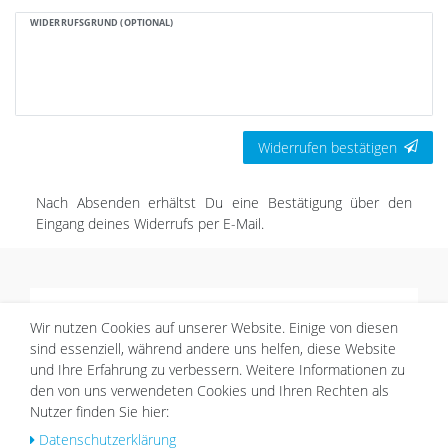
WIDERRUFSGRUND (OPTIONAL)
Widerrufen bestätigen
Nach Absenden erhältst Du eine Bestätigung über den
Eingang deines Widerrufs per E-Mail.
Über
Wir nutzen Cookies auf unserer Website. Einige von diesen
sind essenziell, während andere uns helfen, diese Website
PHOTOLINI ist ein norddeutscher Online-Shop für
und Ihre Erfahrung zu verbessern. Weitere Informationen zu
Wandgestaltung aus Kiel. Bei uns findest du
den von uns verwendeten Cookies und Ihren Rechten als
Bilderrahmen
,
Bilderrahmen-Sets
und künstliche
Nutzer finden Sie hier:
Pflanzenwände
– für schöne Wände, persönliche
Daten­schutz­erklärung
Bilder und ein Zuhause mit Charakter.