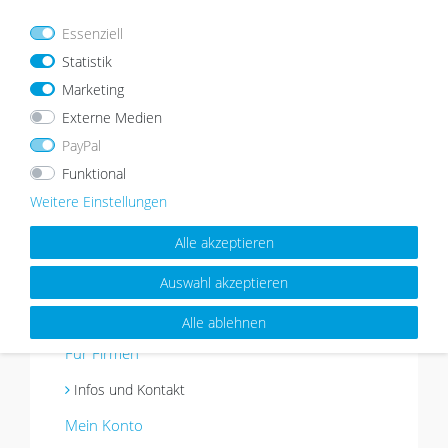
Mehr über Photolini »
Essenziell
Statistik
Marketing
Einkaufen & Service
Externe Medien
PayPal
Warenkorb
Funktional
Zahlungsarten
Versandinformationen
Weitere Einstellungen
Reklamation / Rücksendung
Alle akzeptieren
Widerrufsrecht
Vertrag widerrufen
Auswahl akzeptieren
Kontakt
Hilfe
Alle ablehnen
Für Firmen
Infos und Kontakt
Mein Konto