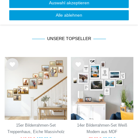
Auswahl akzeptieren
cm, 2er Set Schweberegal Holz
ab 2,19 €
49,99 €
Alle ablehnen
UNSERE TOPSELLER
Wu
Wu
nsc
nsc
hlist
hlist
e
e
15er Bilderrahmen-Set
14er Bilderrahmen-Set Weiß
Treppenhaus, Eiche Massivholz
Modern aus MDF