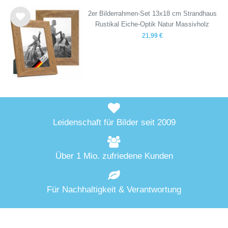
2er Bilderrahmen-Set 13x18 cm Strandhaus
Rustikal Eiche-Optik Natur Massivholz
Wu
21,99 €
nsc
hlist
e
Leidenschaft für Bilder seit 2009
Über 1 Mio. zufriedene Kunden
Für Nachhaltigkeit & Verantwortung