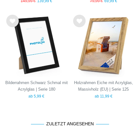
(EU)
149,99 €
139,99 €
79,99 €
69,99 €
Wu
Wu
nsc
nsc
hlist
hlist
e
e
Bilderrahmen Schwarz Schmal mit
Holzrahmen Eiche mit Acrylglas,
Acrylglas | Serie 180
Massivholz (EU) | Serie 125
ab 5,99 €
ab 11,99 €
ZULETZT ANGESEHEN