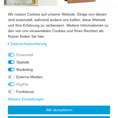
5er Bilderrahmen-Set No.1
2er Bilderrahmen-Set 10x15 cm
Wir nutzen Cookies auf unserer Website. Einige von diesen
Strandhaus Eiche-Optik
Strandhaus Rustikal Eiche-Optik
sind essenziell, während andere uns helfen, diese Website
Massivholz 10x10 bis 15x20 cm
Natur Massivholz
54,99 €
21,99 €
und Ihre Erfahrung zu verbessern. Weitere Informationen zu
den von uns verwendeten Cookies und Ihren Rechten als
Nutzer finden Sie hier:
Daten­schutz­erklärung
DAZU PASSEND
Essenziell
Statistik
Marketing
Wu
Wu
nsc
nsc
Externe Medien
hlist
hlist
PayPal
e
e
Funktional
Weitere Einstellungen
Alle akzeptieren
Passepartout Weiß
Wandregal Bilderleiste Eiche 70