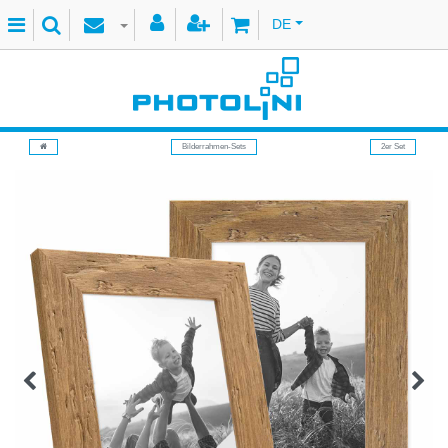
DE
Bilderrahmen-Sets
2er Set