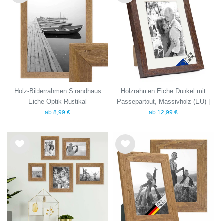
Wu
Wu
nsc
nsc
hlist
hlist
e
e
Holz-Bilderrahmen Strandhaus
Holzrahmen Eiche Dunkel mit
Eiche-Optik Rustikal
Passepartout, Massivholz (EU) |
Serie 110
ab 8,99 €
ab 12,99 €
Wu
Wu
nsc
nsc
hlist
hlist
e
e