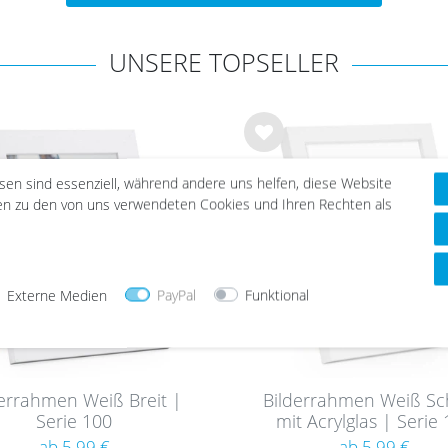
UNSERE TOPSELLER
Wu
nsc
esen sind essenziell, während andere uns helfen, diese Website
hlist
nen zu den von uns verwendeten Cookies und Ihren Rechten als
e
Externe Medien
PayPal
Funktional
derrahmen Weiß Breit |
Bilderrahmen Weiß S
Serie 100
mit Acrylglas | Serie
ab 5,99 €
ab 5,99 €