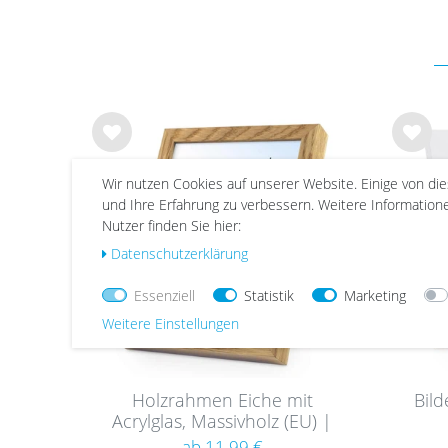
Wu
Wu
nsc
nsc
Wir nutzen Cookies auf unserer Website. Einige von di
hlist
hlist
und Ihre Erfahrung zu verbessern. Weitere Informatio
e
e
Nutzer finden Sie hier:
Daten­schutz­erklärung
Essenziell
Statistik
Marketing
Weitere Einstellungen
Holzrahmen Eiche mit
Bil
Acrylglas, Massivholz (EU) |
Serie 125
ab 11,99 €