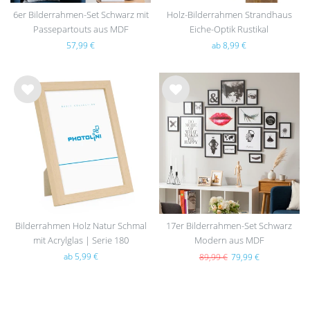
6er Bilderrahmen-Set Schwarz mit
Holz-Bilderrahmen Strandhaus
Passepartouts aus MDF
Eiche-Optik Rustikal
57,99 €
ab 8,99 €
Wu
Wu
nsc
nsc
hlist
hlist
e
e
Bilderrahmen Holz Natur Schmal
17er Bilderrahmen-Set Schwarz
mit Acrylglas | Serie 180
Modern aus MDF
ab 5,99 €
89,99 €
79,99 €