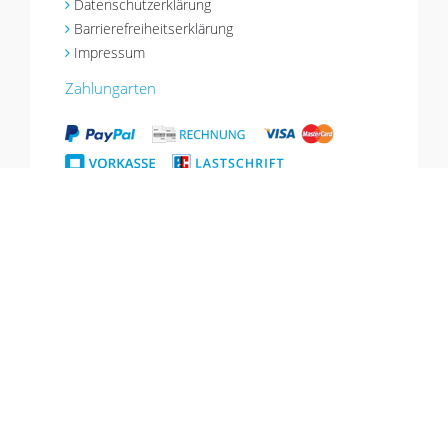
Datenschutzerklärung
Barrierefreiheitserklärung
Impressum
Zahlungarten
Versandarten
*Aktion gültig bis 18.08.2026, Gutschein einlösbar im Warenkorb, nicht mit
anderen Aktionen kombinierbar, gilt nicht für Geschenkgutscheine.
© Copyright 2026 CJ Quadrat
Alle Preise inkl. MwSt. zzgl. Versand | Ab
GmbH. Alle Rechte
39€
Versandkostenfrei
innerhalb
vorbehalten.
Deutschland