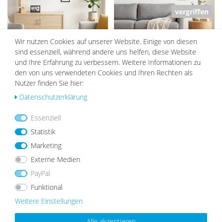
vergriffen
Wir nutzen Cookies auf unserer Website. Einige von diesen
14er Bilderrahmen-Set Schwarz
17er Bilderrahmen-Set Eiche,
sind essenziell, während andere uns helfen, diese Website
Modern aus MDF
Massivholz (EU)
und Ihre Erfahrung zu verbessern. Weitere Informationen zu
den von uns verwendeten Cookies und Ihren Rechten als
79,99 €
69,99 €
189,99 €
169,99 €
Nutzer finden Sie hier:
Daten­schutz­erklärung
DAZU PASSEND
Essenziell
Statistik
Marketing
Externe Medien
Wu
Wu
PayPal
nsc
nsc
hlist
hlist
Funktional
e
e
Weitere Einstellungen
Alle akzeptieren