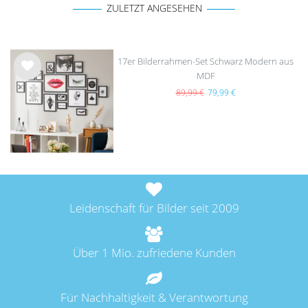
ZULETZT ANGESEHEN
17er Bilderrahmen-Set Schwarz Modern aus
MDF
Wu
nsc
89,99 €
79,99 €
hlist
e
Leidenschaft für Bilder seit 2009
Über 1 Mio. zufriedene Kunden
Für Nachhaltigkeit & Verantwortung