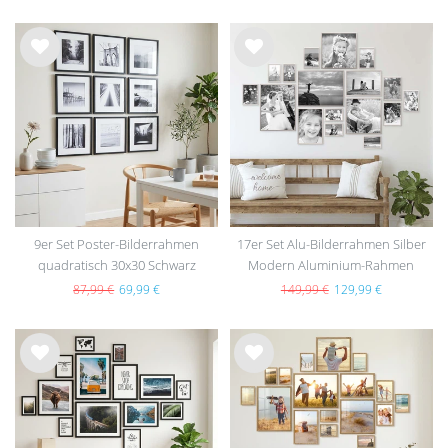
Wu
Wu
nsc
nsc
hlist
hlist
e
e
9er Set Poster-Bilderrahmen
17er Set Alu-Bilderrahmen Silber
quadratisch 30x30 Schwarz
Modern Aluminium-Rahmen
Modern MDF mit Passepartout
87,99 €
69,99 €
149,99 €
129,99 €
Wu
Wu
nsc
nsc
hlist
hlist
e
e