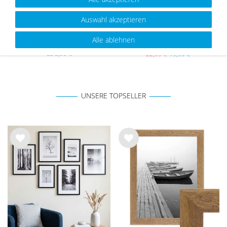
Auswahl akzeptieren
Bilderrahmen Schwarz Schmal mit
Passepartouts Creme-Weiß für
Alle ablehnen
Acrylglas | Serie 180
17er Rahmen-Set No.2
ab 5,99 €
22,99 €
19,99 €
UNSERE TOPSELLER
Wu
Wu
nsc
nsc
hlist
hlist
e
e