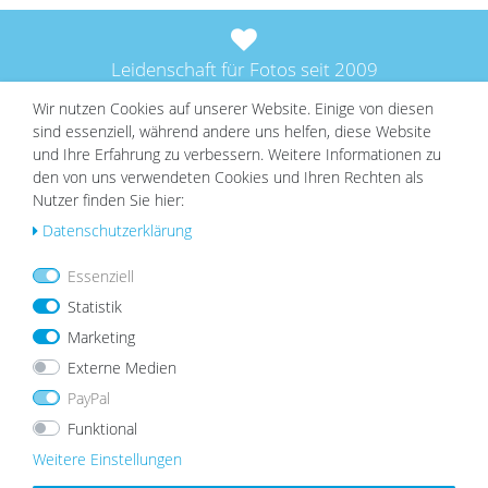
Leidenschaft für Fotos seit 2009
Wir nutzen Cookies auf unserer Website. Einige von diesen
sind essenziell, während andere uns helfen, diese Website
Über 1 Mio. zufriedene Kunden
und Ihre Erfahrung zu verbessern. Weitere Informationen zu
den von uns verwendeten Cookies und Ihren Rechten als
Nutzer finden Sie hier:
Für Nachhaltigkeit & Verantwortung
Daten­schutz­erklärung
Essenziell
Statistik
TOP-ARTIKEL
Marketing
Externe Medien
PayPal
Holz-Bilderrahmen Strandhaus Eiche-Optik
Rustikal
Funktional
Wu
ab 8,99 €
nsc
Weitere Einstellungen
hlist
e