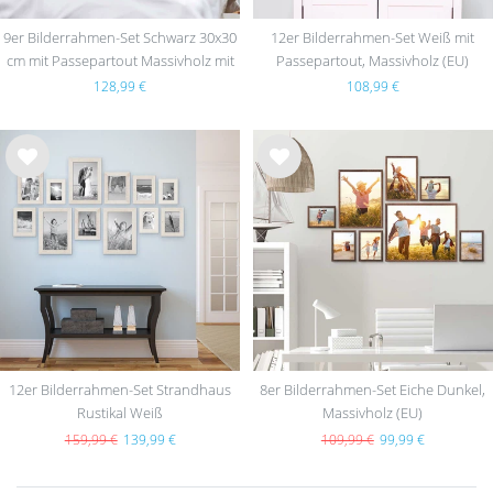
9er Bilderrahmen-Set Schwarz 30x30
12er Bilderrahmen-Set Weiß mit
cm mit Passepartout Massivholz mit
Passepartout, Massivholz (EU)
Acrylglasscheibe
128,99 €
108,99 €
Wu
Wu
nsc
nsc
hlist
hlist
e
e
12er Bilderrahmen-Set Strandhaus
8er Bilderrahmen-Set Eiche Dunkel,
Rustikal Weiß
Massivholz (EU)
159,99 €
139,99 €
109,99 €
99,99 €