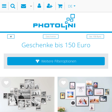
DE
Geschenke
bis 150 Euro
Geschenke bis 150 Euro
Weitere Filteroptionen
Wu
Wu
nsc
nsc
hlist
hlist
e
e