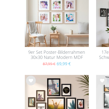
hlist
hlist
e
e
9er Set Poster-Bilderrahmen
17e
30x30 Natur Modern MDF
Schw
mit Passepartout
69,99 €
87,99 €
Wu
Wu
nsc
nsc
hlist
hlist
e
e