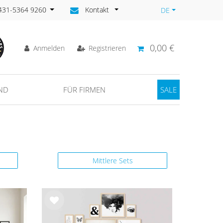
)431-5364 9260
Kontakt
DE
0,00 €
Anmelden
Registrieren
ND
FÜR FIRMEN
SALE
Mittlere Sets
Wu
nsc