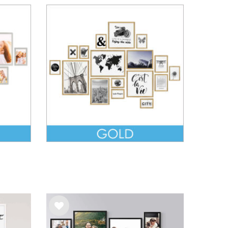
Wu
Wu
nsc
nsc