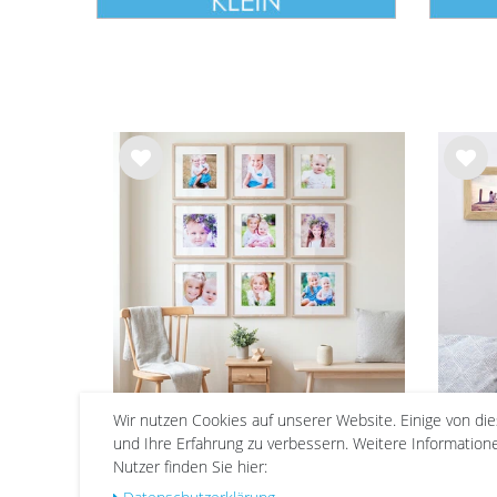
Wu
Wu
nsc
nsc
hlist
hlist
e
e
Wir nutzen Cookies auf unserer Website. Einige von di
und Ihre Erfahrung zu verbessern. Weitere Informatio
9er Set Poster-Bilderrahmen
5er 
Nutzer finden Sie hier:
30x30 Natur Modern MDF
cm M
mit Passepartout
Basi