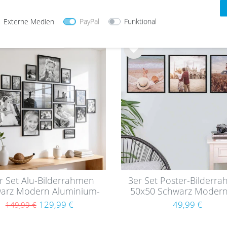
30x40 cm mit Passepar
39,99 €
48,29 €
Massivholz mit
116,99 €
Acrylglasscheibe
Externe Medien
PayPal
Funktional
Wu
nsc
hlist
e
r Set Alu-Bilderrahmen
3er Set Poster-Bilderr
arz Modern Aluminium-
50x50 Schwarz Modern
Rahmen
MDF mit Acrylglas
129,99 €
49,99 €
149,99 €