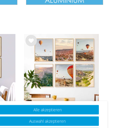
Wu
nsc
hlist
e
Alle akzeptieren
6er Set Poster-Bilderrahmen
40x50 Natur MDF mit
Auswahl akzeptieren
Eiche
Acrylglas