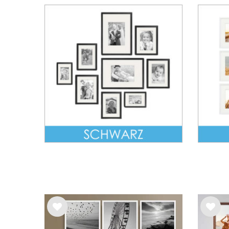
Wu
Wu
nsc
nsc