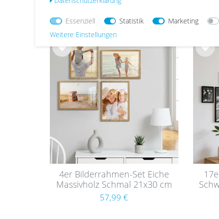
69,99 €
Daten­schutz­erklärung
87,99 €
Essenziell
Statistik
Marketing
Weitere Einstellungen
Wu
Wu
nsc
nsc
hlist
hlist
e
e
4er Bilderrahmen-Set Eiche
17e
Massivholz Schmal 21x30 cm
Schw
/ DIN A4 mit Acrylglasscheibe
57,99 €