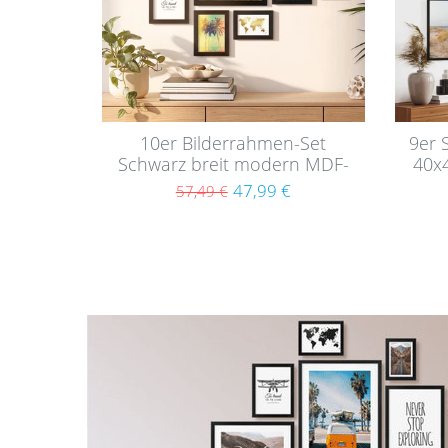
10er Bilderrahmen-Set
9er 
Schwarz breit modern MDF-
40x
Holz mit Acrylglas
47,99 €
57,49 €