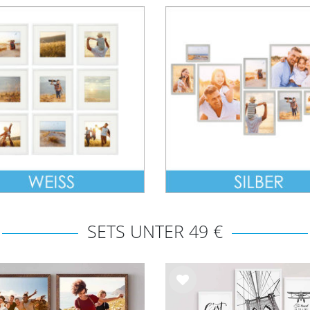
SETS UNTER 49 €
Wu
nsc