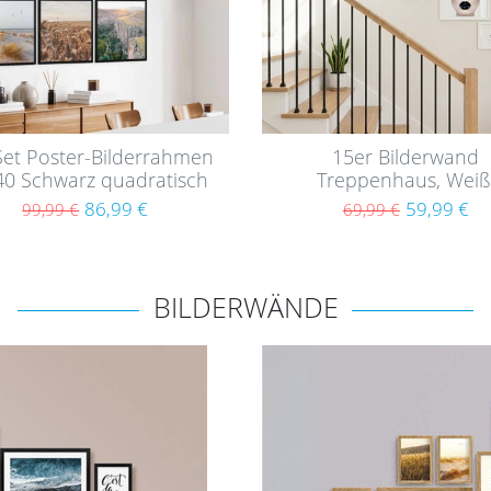
Set Poster-Bilderrahmen
15er Bilderwand
40 Schwarz quadratisch
Treppenhaus, Weiß
MDF mit Acrylglas
Bilderrahmen-Set aus
86,99 €
59,99 €
99,99 €
69,99 €
BILDERWÄNDE