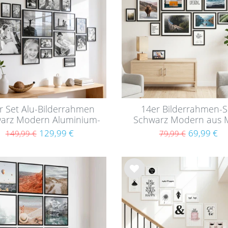
hlist
e
r Set Alu-Bilderrahmen
14er Bilderrahmen-S
arz Modern Aluminium-
Schwarz Modern aus
Rahmen
129,99 €
69,99 €
149,99 €
79,99 €
Wu
nsc
hlist
e