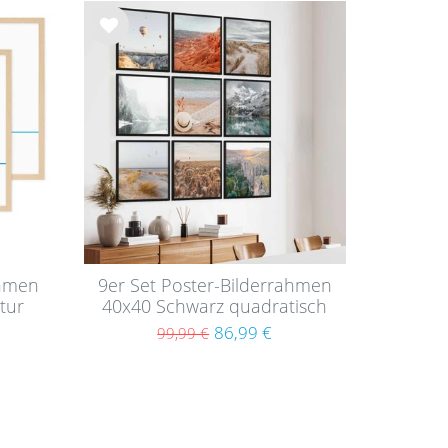
Wu
nsc
hlist
e
ahmen
9er Set Poster-Bilderrahmen
tur
40x40 Schwarz quadratisch
s
MDF mit Acrylglas
86,99 €
99,99 €