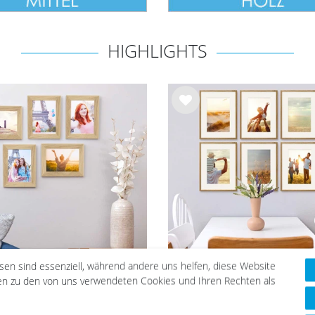
HIGHLIGHTS
Wu
nsc
hlist
e
esen sind essenziell, während andere uns helfen, diese Website
vergriffen
nen zu den von uns verwendeten Cookies und Ihren Rechten als
Bilderrahmen-Set 13x18
odern Eiche Massivholz
6er Bilderrahmen-Set 
c Collection | Acrylglas