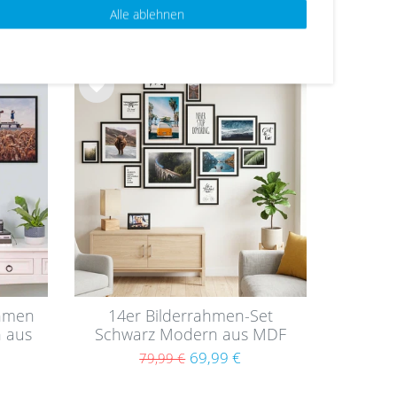
tout
64,99 €
79,99 €
Alle ablehnen
Wu
nsc
hlist
e
ahmen
14er Bilderrahmen-Set
 aus
Schwarz Modern aus MDF
69,99 €
79,99 €