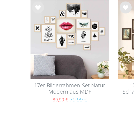
Wu
Wu
nsc
nsc
hlist
hlist
e
e
17er Bilderrahmen-Set Natur
1
Modern aus MDF
Schw
79,99 €
89,99 €