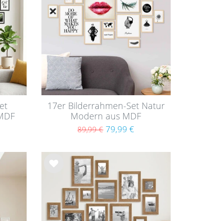
hlist
e
et
17er Bilderrahmen-Set Natur
 MDF
Modern aus MDF
79,99 €
89,99 €
Wu
nsc
hlist
e