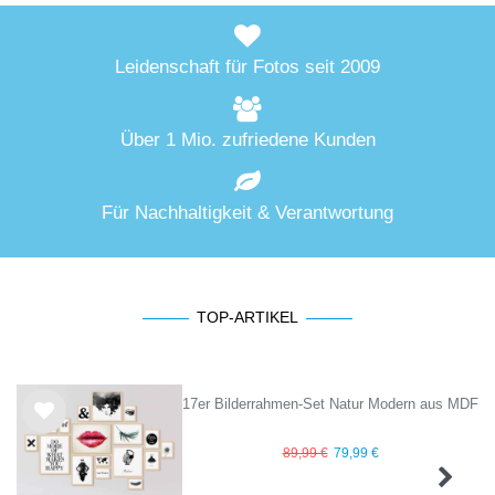
Leidenschaft für Fotos seit 2009
Über 1 Mio. zufriedene Kunden
Für Nachhaltigkeit & Verantwortung
TOP-ARTIKEL
17er Bilderrahmen-Set Natur Modern aus MDF
Wu
89,99 €
79,99 €
nsc
hlist
e