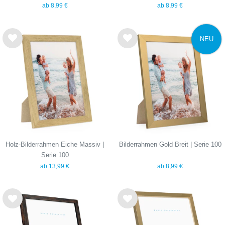
ab 8,99 €
ab 8,99 €
NEU
Wu
Wu
nsc
nsc
hlist
hlist
e
e
Holz-Bilderrahmen Eiche Massiv |
Bilderrahmen Gold Breit | Serie 100
Serie 100
ab 13,99 €
ab 8,99 €
Wu
Wu
nsc
nsc