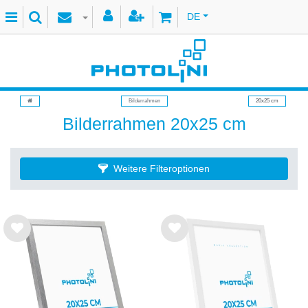
DE
Bilderrahmen
20x25 cm
Bilderrahmen 20x25 cm
Weitere Filteroptionen
Wu
Wu
nsc
nsc
hlist
hlist
e
e