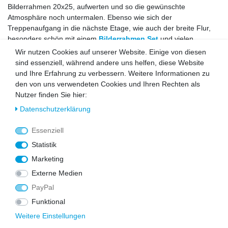
Bilderrahmen 20x25, aufwerten und so die gewünschte
Atmosphäre noch untermalen. Ebenso wie sich der
Treppenaufgang in die nächste Etage, wie auch der breite Flur,
besonders schön mit einem
Bilderrahmen Set
und vielen
schönen Momenten verzaubern lässt. So bringt man nicht nur
Wir nutzen Cookies auf unserer Website. Einige von diesen
Leben in die eigenen vier Wände, sondern hält auch
sind essenziell, während andere uns helfen, diese Website
Erinnerungen wach, die einem ganz besonders am Herzen
und Ihre Erfahrung zu verbessern. Weitere Informationen zu
liegen. Genau dafür sind die Bilderrahmen 20x25 Holz wie auch
den von uns verwendeten Cookies und Ihren Rechten als
aus anderen Materialien ein gutes Hilfsmittel.
Nutzer finden Sie hier:
Allgemeine Infos zu Fotorahmen
Daten­schutz­erklärung
20x25
Essenziell
Die Auswahl der Bilderrahmen 20x25 cm ist groß, umfangreich
Statistik
und facettenreich. Doch was steckt genau hinter dieser
Marketing
Größenbezeichnung? 20x25 beschreibt nichts anderes als die
Externe Medien
Innenmaße des Rahmens. Dies bedeutet, dass ein Foto in einem
Format von 20x25 den kompletten Innenraum eines Bilderrahmen
PayPal
20x25 füllt. Von der obersten linken Ecke zur untersten rechten
Funktional
Ecke und umgekehrt. Dass die Maße des Rahmens selbst dabei
Weitere Einstellungen
noch variieren können, ist dabei von der Art des Rahmens selbst
abhängig. Einige Bilderrahmen 20x25 sind mit einem dicken