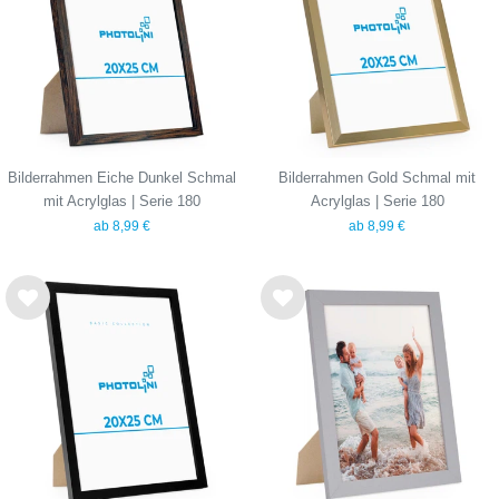
hlist
hlist
e
e
Bilderrahmen Eiche Dunkel Schmal
Bilderrahmen Gold Schmal mit
mit Acrylglas | Serie 180
Acrylglas | Serie 180
ab 8,99 €
ab 8,99 €
Wu
Wu
nsc
nsc
hlist
hlist
e
e