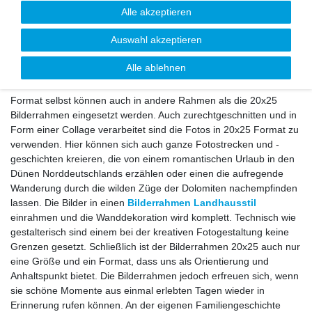
Alle akzeptieren
Holzrahmen von bis zu 6 cm verziert, während andere durch
einen filigranen Rahmen aus z.B. feinem, matten Aluminium
Auswahl akzeptieren
überzeugen. In beiden genannten Fällen ist jedoch die
Bildergröße selbst die gleiche ... und diese beträgt, dem
Alle ablehnen
Standardmaß entsprechend, 20x25cm. 20x25 bezeichnet somit
bei Bilderrahmen eine definierte Größe. Die Bilder in diesem
Format selbst können auch in andere Rahmen als die 20x25
Bilderrahmen eingesetzt werden. Auch zurechtgeschnitten und in
Form einer Collage verarbeitet sind die Fotos in 20x25 Format zu
verwenden. Hier können sich auch ganze Fotostrecken und -
geschichten kreieren, die von einem romantischen Urlaub in den
Dünen Norddeutschlands erzählen oder einen die aufregende
Wanderung durch die wilden Züge der Dolomiten nachempfinden
lassen. Die Bilder in einen
Bilderrahmen Landhausstil
einrahmen und die Wanddekoration wird komplett. Technisch wie
gestalterisch sind einem bei der kreativen Fotogestaltung keine
Grenzen gesetzt. Schließlich ist der Bilderrahmen 20x25 auch nur
eine Größe und ein Format, dass uns als Orientierung und
Anhaltspunkt bietet. Die Bilderrahmen jedoch erfreuen sich, wenn
sie schöne Momente aus einmal erlebten Tagen wieder in
Erinnerung rufen können. An der eigenen Familiengeschichte