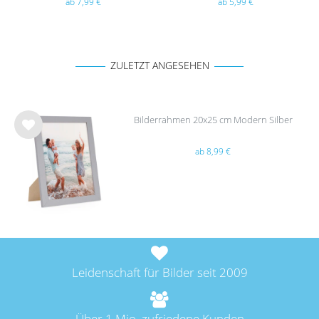
ab 7,99 €
ab 5,99 €
ZULETZT ANGESEHEN
Bilderrahmen 20x25 cm Modern Silber
Wu
ab 8,99 €
nsc
hlist
e
Leidenschaft für Bilder seit 2009
Über 1 Mio. zufriedene Kunden