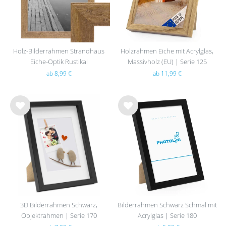
Holz-Bilderrahmen Strandhaus
Holzrahmen Eiche mit Acrylglas,
Eiche-Optik Rustikal
Massivholz (EU) | Serie 125
ab 8,99 €
ab 11,99 €
Wu
Wu
nsc
nsc
hlist
hlist
e
e
3D Bilderrahmen Schwarz,
Bilderrahmen Schwarz Schmal mit
Objektrahmen | Serie 170
Acrylglas | Serie 180