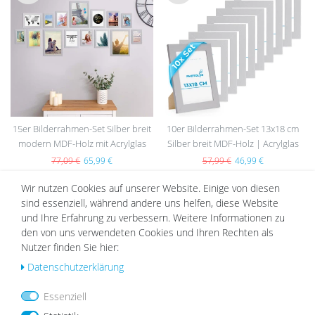
Wu
Wu
nsc
nsc
hlist
hlist
e
e
15er Bilderrahmen-Set Silber breit
10er Bilderrahmen-Set 13x18 cm
modern MDF-Holz mit Acrylglas
Silber breit MDF-Holz | Acrylglas
77,09 €
65,99 €
57,99 €
46,99 €
Wir nutzen Cookies auf unserer Website. Einige von diesen
sind essenziell, während andere uns helfen, diese Website
und Ihre Erfahrung zu verbessern. Weitere Informationen zu
DAZU PASSEND
den von uns verwendeten Cookies und Ihren Rechten als
Nutzer finden Sie hier:
Daten­schutz­erklärung
Wu
Wu
Essenziell
nsc
nsc