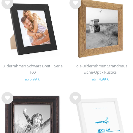
Wu
Wu
nsc
nsc
hlist
hlist
e
e
Bilderrahmen Schwarz Breit | Serie
Holz-Bilderrahmen Strandhaus
100
Eiche-Optik Rustikal
ab 6,99 €
ab 14,99 €
Wu
Wu
nsc
nsc
hlist
hlist
e
e