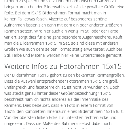
Größen zu spielen und sie zu einem harmonischen Ganzen zu
bringen. Auch bei der Bilderwahl spielt oft die gewählte Größe eine
Rolle. Bei dem15x15 Bilderrahmen Format macht man in
keinen Fall etwas falsch. Akzente auf besonderes schöne
Aufnahmen lassen sich dann mit dem ein oder anderen größeren
Rahmen setzen. Wird hier auch ein wenig im Stil oder der Farbe
variiert, sorgt dies für eine ganz besondere Augenhascherei. Kauft
man die Bilderrahmen 15x15 im Set, so sind diese mit anderen
Größen wie auch dem selben Format stetig erweiterbar. Auch bei
Stil, Farbe und Material werden hier keine Unterschiede gemacht.
Weitere Infos zu Fotorahmen 15x15
Der Bilderrahmen 15x15 gehört zu den bekannten Rahmengrößen.
Dass die Auswahl entsprechender Fotorahmen 15x15 cm groß,
umfangreich und facettenreich ist, ist nicht verwunderlich. Doch
was steckt genau hinter dieser Größenbezeichnung? 15x15
beschreibt nämlich nichts anderes als die Innenmaße des
Rahmens. Dies bedeutet, dass ein Foto in einem Format von
15x15 den kompletten Innenraum eines Bilderrahmen 15x15 füllt.
Von der obersten linken Ecke zur untersten rechten Ecke und
umgekehrt. Dass die Maße des Rahmens selbst dabei noch