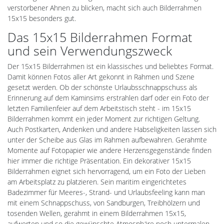
verstorbener Ahnen zu blicken, macht sich auch Bilderrahmen
15x15 besonders gut.
Das 15x15 Bilderrahmen Format
und sein Verwendungszweck
Der 15x15 Bilderrahmen ist ein klassisches und beliebtes Format.
Damit können Fotos aller Art gekonnt in Rahmen und Szene
gesetzt werden. Ob der schönste Urlaubsschnappschuss als
Erinnerung auf dem Kaminsims erstrahlen darf oder ein Foto der
letzten Familienfeier auf dem Arbeitstisch steht - im 15x15
Bilderrahmen kommt ein jeder Moment zur richtigen Geltung.
Auch Postkarten, Andenken und andere Habseligkeiten lassen sich
unter der Scheibe aus Glas im Rahmen aufbewahren. Gerahmte
Momente auf Fotopapier wie andere Herzensgegenstände finden
hier immer die richtige Präsentation. Ein dekorativer 15x15
Bilderrahmen eignet sich hervorragend, um ein Foto der Lieben
am Arbeitsplatz zu platzieren. Sein maritim eingerichtetes
Badezimmer für Meeres-, Strand- und Urlaubsfeeling kann man
mit einem Schnappschuss, von Sandburgen, Treibhölzern und
tosenden Wellen, gerahmt in einem Bilderrahmen 15x15,
aufwerten und so die gewünschte Atmosphäre noch untermalen.