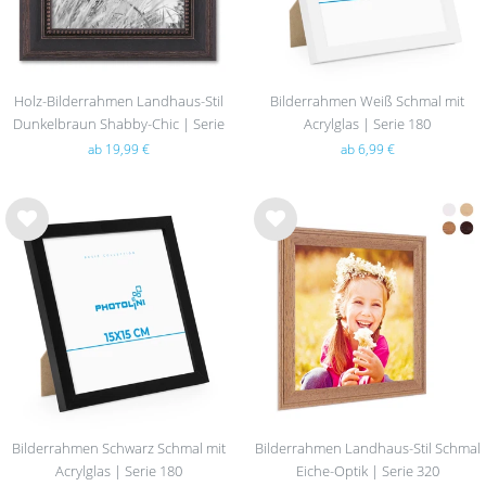
Holz-Bilderrahmen Landhaus-Stil
Bilderrahmen Weiß Schmal mit
Dunkelbraun Shabby-Chic | Serie
Acrylglas | Serie 180
390
ab 19,99 €
ab 6,99 €
Wu
Wu
nsc
nsc
hlist
hlist
e
e
Bilderrahmen Schwarz Schmal mit
Bilderrahmen Landhaus-Stil Schmal
Acrylglas | Serie 180
Eiche-Optik | Serie 320