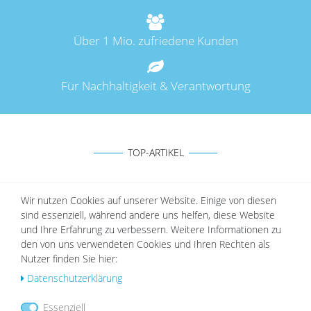
Über 1 Mio. zufriedene Kunden
Für Nachhaltigkeit & Verantwortung
TOP-ARTIKEL
Wir nutzen Cookies auf unserer Website. Einige von diesen
Holz-Bilderrahmen Eiche Massiv | Serie 100
sind essenziell, während andere uns helfen, diese Website
Wu
und Ihre Erfahrung zu verbessern. Weitere Informationen zu
ab 8,99 €
nsc
den von uns verwendeten Cookies und Ihren Rechten als
hlist
Nutzer finden Sie hier:
e
Daten­schutz­erklärung
Essenziell