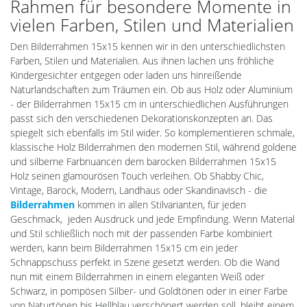
Rahmen für besondere Momente in
vielen Farben, Stilen und Materialien
Den Bilderrahmen 15x15 kennen wir in den unterschiedlichsten
Farben, Stilen und Materialien. Aus ihnen lachen uns fröhliche
Kindergesichter entgegen oder laden uns hinreißende
Naturlandschaften zum Träumen ein. Ob aus Holz oder Aluminium
- der Bilderrahmen 15x15 cm in unterschiedlichen Ausführungen
passt sich den verschiedenen Dekorationskonzepten an. Das
spiegelt sich ebenfalls im Stil wider. So komplementieren schmale,
klassische Holz Bilderrahmen den modernen Stil, während goldene
und silberne Farbnuancen dem barocken Bilderrahmen 15x15
Holz seinen glamourösen Touch verleihen. Ob Shabby Chic,
Vintage, Barock, Modern, Landhaus oder Skandinavisch - die
Bilderrahmen
kommen in allen Stilvarianten, für jeden
Geschmack, jeden Ausdruck und jede Empfindung. Wenn Material
und Stil schließlich noch mit der passenden Farbe kombiniert
werden, kann beim Bilderrahmen 15x15 cm ein jeder
Schnappschuss perfekt in Szene gesetzt werden. Ob die Wand
nun mit einem Bilderrahmen in einem eleganten Weiß oder
Schwarz, in pompösen Silber- und Goldtönen oder in einer Farbe
von Naturtönen bis Hellblau verschönert werden soll, bleibt einem