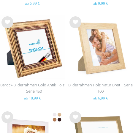
ab 6,99 €
ab 9,99 €
Wu
Wu
nsc
nsc
hlist
hlist
e
e
Barock-Bilderrahmen Gold Antik Holz
Bilderrahmen Holz Natur Breit | Serie
| Serie 450
100
ab 18,99 €
ab 6,99 €
Wu
Wu
nsc
nsc