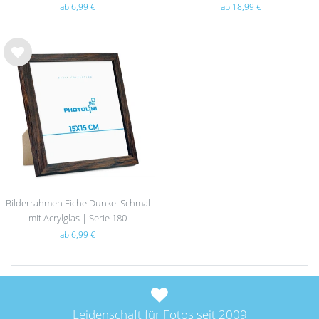
ab 6,99 €
ab 18,99 €
Wu
nsc
hlist
e
Bilderrahmen Eiche Dunkel Schmal
mit Acrylglas | Serie 180
ab 6,99 €
Leidenschaft für Fotos seit 2009