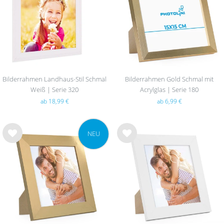
hlist
hlist
e
e
Bilderrahmen Landhaus-Stil Schmal
Bilderrahmen Gold Schmal mit
Weiß | Serie 320
Acrylglas | Serie 180
ab 18,99 €
ab 6,99 €
NEU
Wu
Wu
nsc
nsc
hlist
hlist
e
e