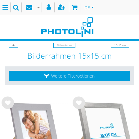
DE
Bilderrahmen
15x15 cm
Bilderrahmen 15x15 cm
Weitere Filteroptionen
Wu
Wu
nsc
nsc
hlist
hlist
e
e