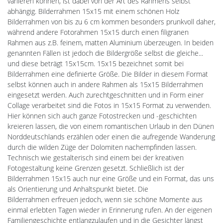
variieren können, ist dabei von der Art des Rahmens selbst
abhängig. Bilderrahmen 15x15 mit einem schönen Holz
Bilderrahmen von bis zu 6 cm kommen besonders prunkvoll daher,
während andere Fotorahmen 15x15 durch einen filigranen
Rahmen aus z.B. feinem, matten Aluminium überzeugen. In beiden
genannten Fällen ist jedoch die Bildergröße selbst die gleiche...
und diese beträgt 15x15cm. 15x15 bezeichnet somit bei
Bilderrahmen eine definierte Größe. Die Bilder in diesem Format
selbst können auch in andere Rahmen als 15x15 Bilderrahmen
eingesetzt werden. Auch zurechtgeschnitten und in Form einer
Collage verarbeitet sind die Fotos in 15x15 Format zu verwenden.
Hier können sich auch ganze Fotostrecken und -geschichten
kreieren lassen, die von einem romantischen Urlaub in den Dünen
Norddeutschlands erzählen oder einen die aufregende Wanderung
durch die wilden Züge der Dolomiten nachempfinden lassen.
Technisch wie gestalterisch sind einem bei der kreativen
Fotogestaltung keine Grenzen gesetzt. Schließlich ist der
Bilderrahmen 15x15 auch nur eine Größe und ein Format, das uns
als Orientierung und Anhaltspunkt bietet. Die
Bilderrahmen erfreuen jedoch, wenn sie schöne Momente aus
einmal erlebten Tagen wieder in Erinnerung rufen. An der eigenen
Familiengeschichte entlangzulaufen und in die Gesichter längst