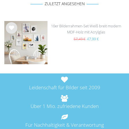
ZULETZT ANGESEHEN
10er Bilderrahmen-Set Weiß breit modern
MDF-Holz mit Acrylglas
Wu
nsc
57,49 €
47,99 €
hlist
e
Leidenschaft für Bilder seit 2009
Über 1 Mio. zufriedene Kunden
Für Nachhaltigkeit & Verantwortung