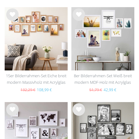
Wu
Wu
nsc
nsc
hlist
hlist
e
e
15er Bilderrahmen-Set Eiche breit
8er Bilderrahmen-Set Weiß breit
modern Massivholz mit Acrylglas
modern MDF-Holz mit Acrylglas
132,29 €
108,99 €
51,79 €
42,99 €
Wu
Wu
nsc
nsc
hlist
hlist
e
e