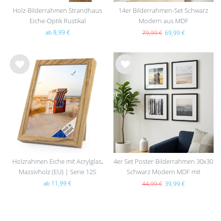
Holz-Bilderrahmen Strandhaus
14er Bilderrahmen-Set Schwarz
Eiche-Optik Rustikal
Modern aus MDF
ab 8,99 €
79,99 €
69,99 €
Wu
Wu
nsc
nsc
hlist
hlist
e
e
Holzrahmen Eiche mit Acrylglas,
4er Set Poster-Bilderrahmen 30x30
Massivholz (EU) | Serie 125
Schwarz Modern MDF mit
Passepartout
ab 11,99 €
44,99 €
39,99 €