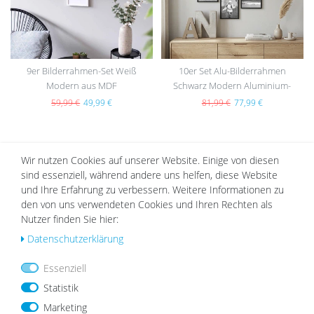
9er Bilderrahmen-Set Weiß
10er Set Alu-Bilderrahmen
Modern aus MDF
Schwarz Modern Aluminium-
Rahmen
59,99 €
49,99 €
81,99 €
77,99 €
Wir nutzen Cookies auf unserer Website. Einige von diesen
DAZU PASSEND
sind essenziell, während andere uns helfen, diese Website
und Ihre Erfahrung zu verbessern. Weitere Informationen zu
den von uns verwendeten Cookies und Ihren Rechten als
Nutzer finden Sie hier:
Wu
Wu
Daten­schutz­erklärung
nsc
nsc
hlist
hlist
Essenziell
e
e
Statistik
Marketing