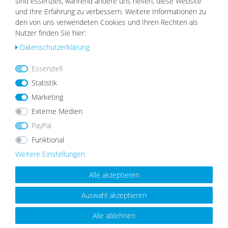
sind essenziell, während andere uns helfen, diese Website
und Ihre Erfahrung zu verbessern. Weitere Informationen zu
den von uns verwendeten Cookies und Ihren Rechten als
Nutzer finden Sie hier:
Dankeschön an
Sibel
für den Einblick in ihre vier Wände und an
Daten­schutz­erklärung
Martel Media
für die Video-Produktion.
Essenziell
PASSENDE PRODUKTE
Statistik
Marketing
Externe Medien
4er Set Poster-Bilderrahmen 40x60 Schwarz
Modern MDF mit Passepartout
Wu
PayPal
nsc
79,99 €
67,99 €
Funktional
hlist
e
Weitere Einstellungen
Alle akzeptieren
Auswahl akzeptieren
TOPSELLER
Alle ablehnen