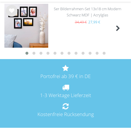
5er Bilderrahmen-Set 13x18 cm Modern
Schwarz MDF | Acrylglas
Wu
nsc
34,49 €
27,99 €
hlist
e
Portofrei ab 39 € in DE
1-3 Werktage Lieferzeit
Kostenfreie Rücksendung