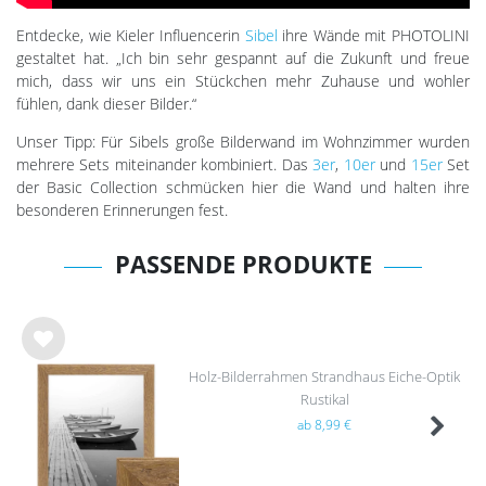
Entdecke, wie Kieler Influencerin
Sibel
ihre Wände mit PHOTOLINI
gestaltet hat. „Ich bin sehr gespannt auf die Zukunft und freue
mich, dass wir uns ein Stückchen mehr Zuhause und wohler
fühlen, dank dieser Bilder.“
Unser Tipp: Für Sibels große Bilderwand im Wohnzimmer wurden
mehrere Sets miteinander kombiniert. Das
3er
,
10er
und
15er
Set
der Basic Collection schmücken hier die Wand und halten ihre
besonderen Erinnerungen fest.
PASSENDE PRODUKTE
Wu
Holz-Bilderrahmen Strandhaus Eiche-Optik
nsc
Rustikal
hlist
e
ab 8,99 €