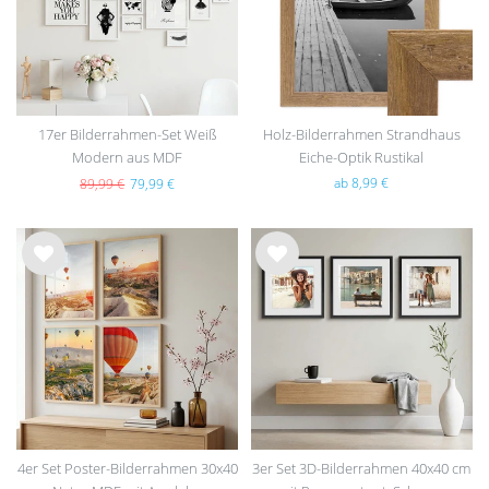
e
e
17er Bilderrahmen-Set Weiß
Holz-Bilderrahmen Strandhaus
Modern aus MDF
Eiche-Optik Rustikal
ab 8,99 €
89,99 €
79,99 €
Wu
Wu
nsc
nsc
hlist
hlist
e
e
4er Set Poster-Bilderrahmen 30x40
3er Set 3D-Bilderrahmen 40x40 cm