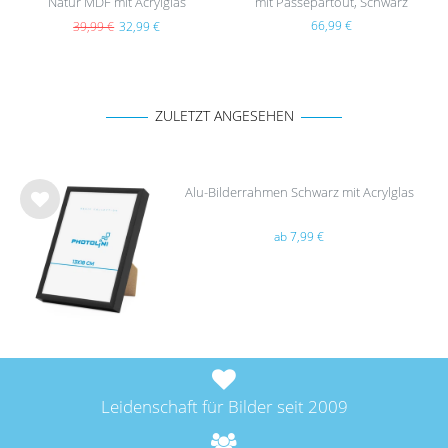
Natur MDF mit Acrylglas
mit Passepartout, Schwarz
66,99 €
39,99 €
32,99 €
ZULETZT ANGESEHEN
Alu-Bilderrahmen Schwarz mit Acrylglas
Wu
ab 7,99 €
nsc
hlist
e
Leidenschaft für Bilder seit 2009