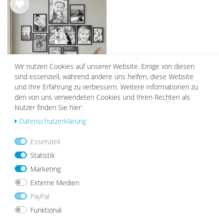
Wu
nsc
hlist
e
Wir nutzen Cookies auf unserer Website. Einige von diesen
sind essenziell, während andere uns helfen, diese Website
und Ihre Erfahrung zu verbessern. Weitere Informationen zu
den von uns verwendeten Cookies und Ihren Rechten als
10er Set Alu-Bilderrahmen
Nutzer finden Sie hier:
Schwarz Modern Aluminium-
Daten­schutz­erklärung
Rahmen
81,99 €
77,99 €
Essenziell
Statistik
DAZU PASSEND
Marketing
Externe Medien
PayPal
Funktional
Wu
Wu