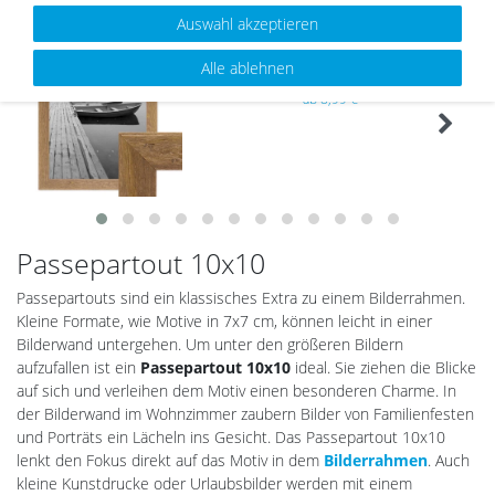
Auswahl akzeptieren
Holz-Bilderrahmen Strandhaus Eiche-Optik
Alle ablehnen
Rustikal
Wu
ab 8,99 €
nsc
hlist
e
Passepartout 10x10
Passepartouts sind ein klassisches Extra zu einem Bilderrahmen.
Kleine Formate, wie Motive in 7x7 cm, können leicht in einer
Bilderwand untergehen. Um unter den größeren Bildern
aufzufallen ist ein
Passepartout 10x10
ideal. Sie ziehen die Blicke
auf sich und verleihen dem Motiv einen besonderen Charme. In
der Bilderwand im Wohnzimmer zaubern Bilder von Familienfesten
und Porträts ein Lächeln ins Gesicht. Das Passepartout 10x10
lenkt den Fokus direkt auf das Motiv in dem
Bilderrahmen
. Auch
kleine Kunstdrucke oder Urlaubsbilder werden mit einem