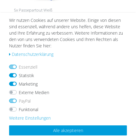
5x Passepartout Weiß
Wir nutzen Cookies auf unserer Website. Einige von diesen
10,95 €
ab 9,99 €
sind essenziell, während andere uns helfen, diese Website
und Ihre Erfahrung zu verbessern. Weitere Informationen zu
den von uns verwendeten Cookies und Ihren Rechten als
Nutzer finden Sie hier:
Daten­schutz­erklärung
Leidenschaft für Fotos seit 2009
Essenziell
Statistik
Über 1 Mio. zufriedene Kunden
Marketing
Externe Medien
Für Nachhaltigkeit & Verantwortung
PayPal
Funktional
Weitere Einstellungen
TOP-ARTIKEL
Alle akzeptieren