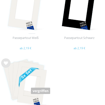
hlist
hlist
e
e
Passepartout Weiß
Passepartout Schwarz
ab 2,19 €
ab 2,19 €
Wu
nsc
hlist
e
vergriffen