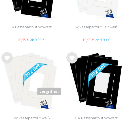
5x Passepartout Schwarz
5x Passepartout Reinweiß
10,95 €
ab 9,99 €
10,95 €
ab 9,99 €
Wu
Wu
nsc
nsc
hlist
hlist
e
e
vergriffen
10x Passepartout Weiß
10x Passepartout Schwarz