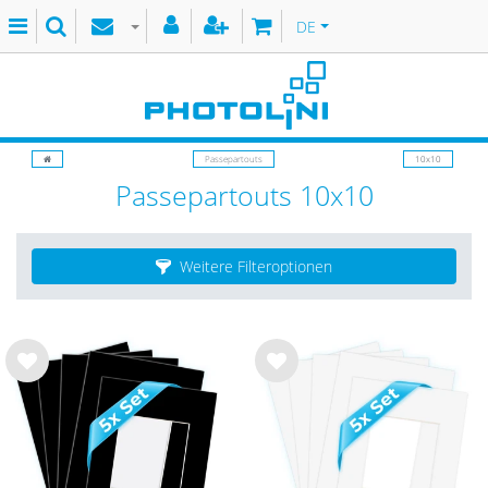
DE
Passepartouts
10x10
Passepartouts 10x10
Weitere Filteroptionen
Wu
Wu
nsc
nsc
hlist
hlist
e
e