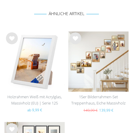
ÄHNLICHE ARTIKEL
Wu
Wu
nsc
nsc
hlist
hlist
e
e
Holzrahmen Weiß mit Acrylglas,
15er Bilderrahmen-Set
Massivholz (EU) | Serie 125
Treppenhaus, Eiche Massivholz
(EU)
ab 9,99 €
149,99 €
139,99 €