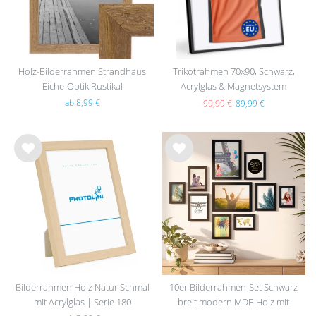
Holz-Bilderrahmen Strandhaus
Trikotrahmen 70x90, Schwarz,
Eiche-Optik Rustikal
Acrylglas & Magnetsystem
ab 8,99 €
99,99 €
89,99 €
Wu
Wu
nsc
nsc
hlist
hlist
e
e
Bilderrahmen Holz Natur Schmal
10er Bilderrahmen-Set Schwarz
mit Acrylglas | Serie 180
breit modern MDF-Holz mit