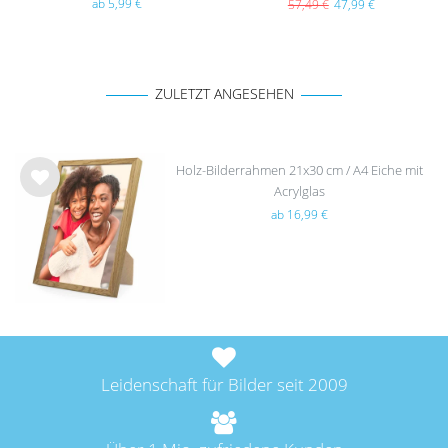
Acrylglas
ab 5,99 €
57,49 €
47,99 €
ZULETZT ANGESEHEN
Holz-Bilderrahmen 21x30 cm / A4 Eiche mit
Acrylglas
Wu
ab 16,99 €
nsc
hlist
e
Leidenschaft für Bilder seit 2009