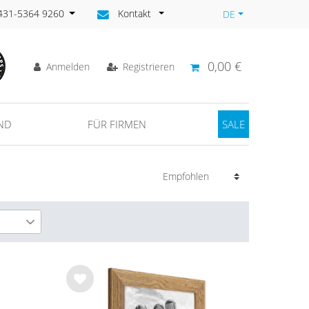
)431-5364 9260
Kontakt
DE
0,00 €
Anmelden
Registrieren
ND
FÜR FIRMEN
SALE
6
8
Wu
nsc