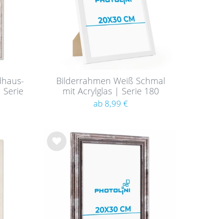
dhaus-
Bilderrahmen Weiß Schmal
 Serie
mit Acrylglas | Serie 180
ab 8,99 €
Wu
nsc
hlist
e