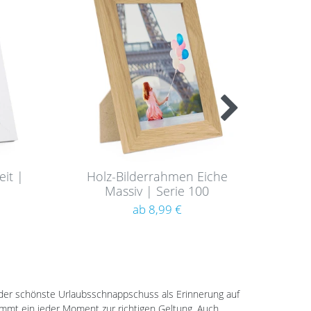
nsc
nsc
hlist
hlist
e
e
it |
Holz-Bilderrahmen Eiche
B
Massiv | Serie 100
Schm
ab 8,99 €
 der schönste Urlaubsschnappschuss als Erinnerung auf
mt ein jeder Moment zur richtigen Geltung. Auch