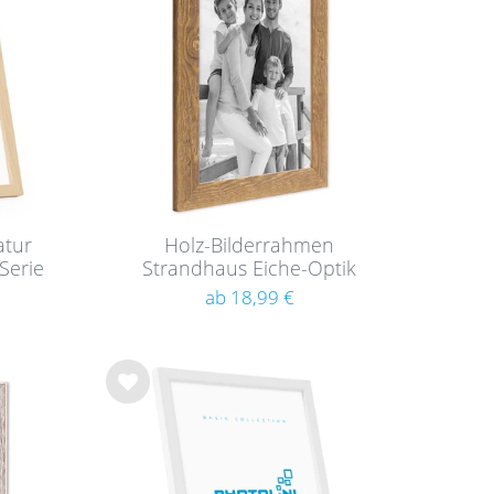
hlist
e
atur
Holz-Bilderrahmen
Serie
Strandhaus Eiche-Optik
Rustikal
ab 18,99 €
Wu
nsc
hlist
e