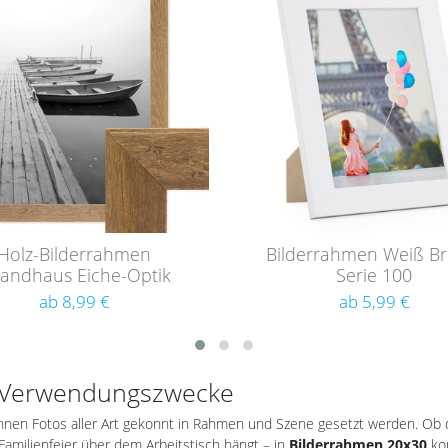
nsc
hlist
e
Holz-Bilderrahmen
Bilderrahmen Weiß Bre
randhaus Eiche-Optik
Serie 100
Rustikal
ab 8,99 €
ab 5,99 €
e Verwendungszwecke
önnen Fotos aller Art gekonnt in Rahmen und Szene gesetzt werden. Ob
Familienfeier über dem Arbeitstisch hängt – in
Bilderrahmen 20x30
kom