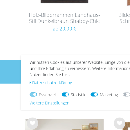
Holz-Bilderrahmen Landhaus-
Bild
Stil Dunkelbraun Shabby-Chic
Schm
| Serie 390
ab 29,99 €
Wir nutzen Cookies auf unserer Website. Einige von di
und Ihre Erfahrung zu verbessern. Weitere Informatio
Nutzer finden Sie hier:
Leidenschaft für Fotos seit 2009
Daten­schutz­erklärung
Essenziell
Statistik
Marketing
Weitere Einstellungen
Wu
Wu