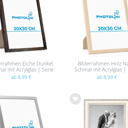
cm
14
hlist
e
cm
14
cm
10
cm
14
cm
6
cm
14
m / A4
14
errahmen Eiche Dunkel
Bilderrahmen Holz N
cm
12
al mit Acrylglas | Serie
Schmal mit Acrylglas | 
cm
14
180
180
ab 8,99 €
ab 8,99 €
m / A3
14
cm
8
cm
2
Wu
nsc
cm
8
hlist
cm
12
e