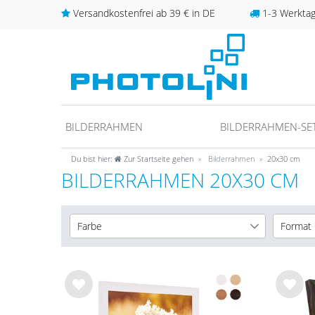
Versandkostenfrei ab 39 € in DE
1-3 Werktage
BILDERRAHMEN
BILDERRAHMEN-SE
Du bist hier:
Zur Startseite gehen
Bilderrahmen
20x30 cm
BILDERRAHMEN 20X30 CM
Farbe
Format
Weiß
10x10 
4
Schwarz
10x15 
2
Gold
13x18 
2
Wu
Wu
nsc
nsc