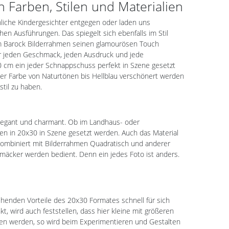
Farben, Stilen und Materialien
hliche Kindergesichter entgegen oder laden uns
en Ausführungen. Das spiegelt sich ebenfalls im Stil
m Barock Bilderrahmen seinen glamourösen Touch
für jeden Geschmack, jeden Ausdruck und jede
0 cm ein jeder Schnappschuss perfekt in Szene gesetzt
er Farbe von Naturtönen bis Hellblau verschönert werden
til zu haben.
, elegant und charmant. Ob im Landhaus- oder
en in 20x30 in Szene gesetzt werden. Auch das Material
. Kombiniert mit Bilderrahmen Quadratisch und anderer
chmäcker werden bedient. Denn ein jedes Foto ist anders.
ehenden Vorteile des 20x30 Formates schnell für sich
 wird auch feststellen, dass hier kleine mit größeren
n werden, so wird beim Experimentieren und Gestalten