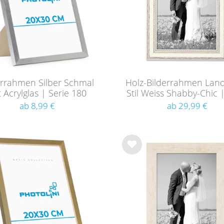
cm
12
m / A2
6
cm
8
cm
8
cm
5
cm
errahmen Silber Schmal
Holz-Bilderrahmen Lan
3
 Acrylglas | Serie 180
Stil Weiss Shabby-Chic |
 cm
3
390
ab 8,99 €
ab 29,99 €
Wu
nsc
hlist
e