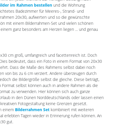
ilder im Rahmen bestellen
und die Wohnung
richtetes Badezimmer für Meeres-, Strand- und
errahmen 20x30, aufwerten und so die gewünschte
chön mit einem Bilderrahmen-Set und vielen schönen
e einem ganz besonders am Herzen liegen ... und genau
x30 cm groß, umfangreich und facettenreich ist. Doch
Dies bedeutet, dass ein Foto in einem Format von 20x30
kehrt. Dass die Maße des Rahmens selbst dabei noch
en von bis zu 6 cm verziert. Andere überzeugen durch
doch die Bildergröße selbst die gleiche. Diese beträgt,
m Format selbst können auch in andere Rahmen als die
Format zu verwenden. Hier können sich auch ganze
 Urlaub in den Dünen Norddeutschlands oder lassen einen
kreativen Fotogestaltung keine Grenzen gesetzt.
 In einem
Bilderrahmen Set
kombiniert mit weiteren
 erlebten Tagen wieder in Erinnerung rufen können. An
x30 gut.