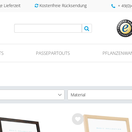
 Lieferzeit
Kostenfreie Rücksendung
+ 49(0
TS
PASSEPARTOUTS
PFLANZENWA
Material
cm
MDF-Rahmen
11
cm
Holz-Rahmen
14
cm
14
Wu
nsc