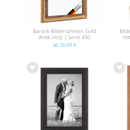
Barock-Bilderrahmen Gold
Bil
Antik Holz | Serie 450
mit
ab 26,99 €
Wu
Wu
nsc
nsc
hlist
hlist
e
e