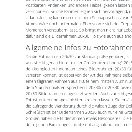
Postkarten, Andenken und andere Habseligkeiten lassen 
verschönern. Solche Rahmen eignen sich hervorragend, um
Urlaubsfeeling kann man mit einem Schnappschuss, von 
Atmosphäre noch untermalen. Ebenso wie sich der Treppe
Momenten verzaubern lässt. So bringt man nicht nur Lebe
dafür sind die Bilderrahmen 20x30 Holz wie auch aus ander
Allgemeine Infos zu Fotorahme
Da die Fotorahmen 20x30 zur Standartgröße gehören, ist 
was steckt genau hinter dieser Größenbezeichnung? 20x3
den kompletten Innenraum eines Bilderrahmen 20x30 füll
variieren können, ist dabei von der Art des Rahmens sel
einen filigranen Rahmen aus z.B. feinem, matten Aluminium
dem Standardmaß entsprechend, 20x30cm. 20x30 bezeichne
20x30 Bilderrahmen eingesetzt werden. Auch zurechtgesch
Fotostrecken und -geschichten kreieren lassen. Sie erz
die aufregende Wanderung durch die wilden Züge der Dolo
Schließlich ist der Bilderrahmen 20x30 auch nur eine Grö
Größen haben die Bilderrahmen etwas Besonderes. Die Bi
der eigenen Familiengeschichte entlanglaufend und in die