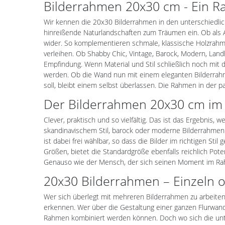
Bilderrahmen 20x30 cm - Ein Ra
Wir kennen die 20x30 Bilderrahmen in den unterschiedlic
hinreißende Naturlandschaften zum Träumen ein. Ob als
wider. So komplementieren schmale, klassische Holzrah
verleihen. Ob Shabby Chic, Vintage, Barock, Modern, Lan
Empfindung. Wenn Material und Stil schließlich noch mi
werden. Ob die Wand nun mit einem eleganten Bilderrahm
soll, bleibt einem selbst überlassen. Die Rahmen in der p
Der Bilderrahmen 20x30 cm im 
Clever, praktisch und so vielfältig. Das ist das Ergebnis
skandinavischem Stil, barock oder moderne Bilderrahmen 
ist dabei frei wählbar, so dass die Bilder im richtigen 
Größen, bietet die Standardgröße ebenfalls reichlich Pot
Genauso wie der Mensch, der sich seinen Moment im Ra
20x30 Bilderrahmen – Einzeln 
Wer sich überlegt mit mehreren Bilderrahmen zu arbeiten
erkennen. Wer über die Gestaltung einer ganzen Flurwand
Rahmen kombiniert werden können. Doch wo sich die unt