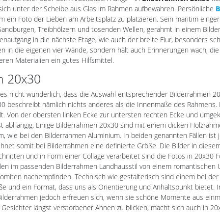
sich unter der Scheibe aus Glas im Rahmen aufbewahren. Persönliche
B
 ein Foto der Lieben am Arbeitsplatz zu platzieren. Sein maritim einge
Sandburgen, Treibhölzern und tosenden Wellen, gerahmt in einem Bild
naufgang in die nächste Etage, wie auch der breite Flur, besonders s
n in die eigenen vier Wände, sondern hält auch Erinnerungen wach, di
en Materialien ein gutes Hilfsmittel.
n 20x30
es nicht wunderlich, dass die Auswahl entsprechender Bilderrahmen 20
0 beschreibt nämlich nichts anderes als die Innenmaße des Rahmens. 
t. Von der obersten linken Ecke zur untersten rechten Ecke und umge
bst abhängig. Einige Bilderrahmen 20x30 sind mit einem dicken Holzrahm
, wie bei den Bilderrahmen Aluminium. In beiden genannten Fällen ist je
t somit bei Bilderrahmen eine definierte Größe. Die Bilder in diese
nitten und in Form einer Collage verarbeitet sind die Fotos in 20x30 
ählen im passenden Bilderrahmen Landhausstil von einem romantischen
miten nachempfinden. Technisch wie gestalterisch sind einem bei der 
ße und ein Format, dass uns als Orientierung und Anhaltspunkt bietet.
lderrahmen jedoch erfreuen sich, wenn sie schöne Momente aus einmal
 Gesichter längst verstorbener Ahnen zu blicken, macht sich auch in 20