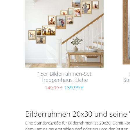
nsc
nsc
hlist
hlist
e
e
15er Bilderrahmen-Set
Treppenhaus, Eiche
St
Massivholz (EU)
139,99 €
149,99 €
Bilderrahmen 20x30 und sein
Eine Standardgröße für Bilderrahmen ist 20x30. Damit k
dem Kaminsims erstrahlen darf oder ein Foto der letzten 