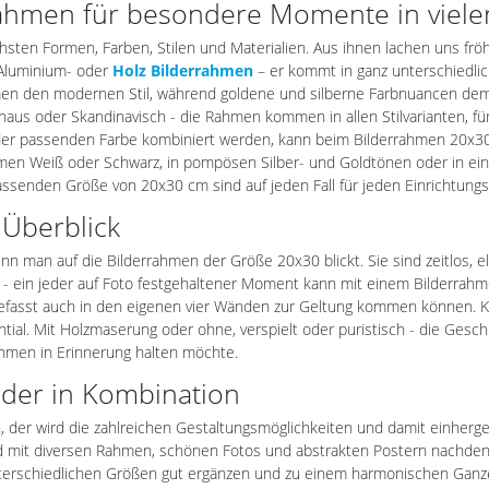
hmen für besondere Momente in vielen 
hsten Formen, Farben, Stilen und Materialien. Aus ihnen lachen uns frö
 Aluminium- oder
Holz Bilderrahmen
– er kommt in ganz unterschiedlich
men den modernen Stil, während goldene und silberne Farbnuancen de
dhaus oder Skandinavisch - die Rahmen kommen in allen Stilvarianten, 
t der passenden Farbe kombiniert werden, kann beim Bilderrahmen 20x3
en Weiß oder Schwarz, in pompösen Silber- und Goldtönen oder in ein
assenden Größe von 20x30 cm sind auf jeden Fall für jeden Einrichtungss
Überblick
, wenn man auf die Bilderrahmen der Größe 20x30 blickt. Sie sind zeitlos
- ein jeder auf Foto festgehaltener Moment kann mit einem Bilderrahm
Stil gefasst auch in den eigenen vier Wänden zur Geltung kommen können
ential. Mit Holzmaserung oder ohne, verspielt oder puristisch - die Ges
hmen in Erinnerung halten möchte.
oder in Kombination
, der wird die zahlreichen Gestaltungsmöglichkeiten und damit einherg
 mit diversen Rahmen, schönen Fotos und abstrakten Postern nachdenkt,
erschiedlichen Größen gut ergänzen und zu einem harmonischen Ganze