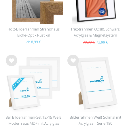
Holz-Bilderrahmen Strandhaus
Trikotrahmen 60x80, Schwarz,
Eiche-Optik Rustikal
Acrylglas & Magnetsystem
ab 8,99 €
79,99 €
72,99 €
Wu
Wu
nsc
nsc
hlist
hlist
e
e
3er Bilderrahmen-Set 15x15 Weiß
Bilderrahmen Weiß Schmal mit
Modern aus MDF mit Acrylglas
Acrylglas | Serie 180