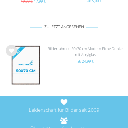
ab 5,99 €
19,99 €
17,99 €
ZULETZT ANGESEHEN
Bilderrahmen 50x70 cm Modern Eiche Dunkel
mit Acrylglas
Wu
ab 24,99 €
nsc
hlist
e
Leidenschaft für Bilder seit 2009