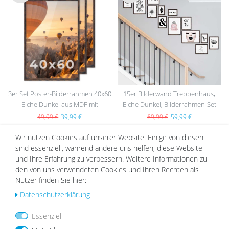
Wu
Wu
nsc
nsc
hlist
hlist
e
e
3er Set Poster-Bilderrahmen 40x60
15er Bilderwand Treppenhaus,
Eiche Dunkel aus MDF mit
Eiche Dunkel, Bilderrahmen-Set
Acrylglas
aus MDF
49,99 €
39,99 €
69,99 €
59,99 €
Wir nutzen Cookies auf unserer Website. Einige von diesen
sind essenziell, während andere uns helfen, diese Website
und Ihre Erfahrung zu verbessern. Weitere Informationen zu
DAZU PASSEND
den von uns verwendeten Cookies und Ihren Rechten als
Nutzer finden Sie hier:
Daten­schutz­erklärung
Wu
Wu
Essenziell
nsc
nsc