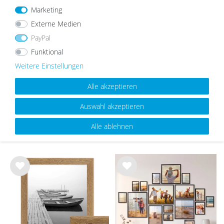
Marketing
Externe Medien
PayPal
Funktional
5er Bilderrahmen-Set 15x20 cm
Weitere Einstellungen
Modern Weiß MDF Basic
Collection
40,29 €
29,99 €
Alle akzeptieren
Auswahl akzeptieren
UNSERE TOPSELLER
Alle ablehnen
Wu
Wu
nsc
nsc
hlist
hlist
e
e