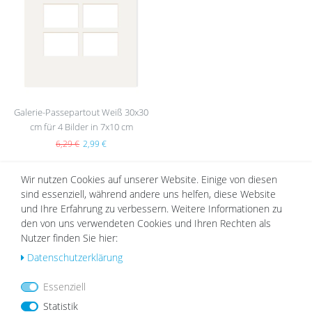
nsc
hlist
e
Galerie-Passepartout Weiß 30x30
cm für 4 Bilder in 7x10 cm
6,29 €
2,99 €
Wir nutzen Cookies auf unserer Website. Einige von diesen
sind essenziell, während andere uns helfen, diese Website
DAZU PASSEND
und Ihre Erfahrung zu verbessern. Weitere Informationen zu
den von uns verwendeten Cookies und Ihren Rechten als
Nutzer finden Sie hier:
Daten­schutz­erklärung
Wu
nsc
Essenziell
hlist
Statistik
e