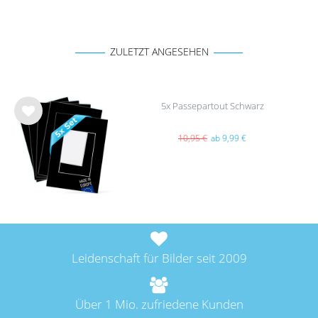
ZULETZT ANGESEHEN
5x Passepartout Schwarz
Wu
nsc
10,95 €
ab 9,99 €
hlist
e
Leidenschaft für Bilder seit 2009
Über 1 Mio. zufriedene Kunden