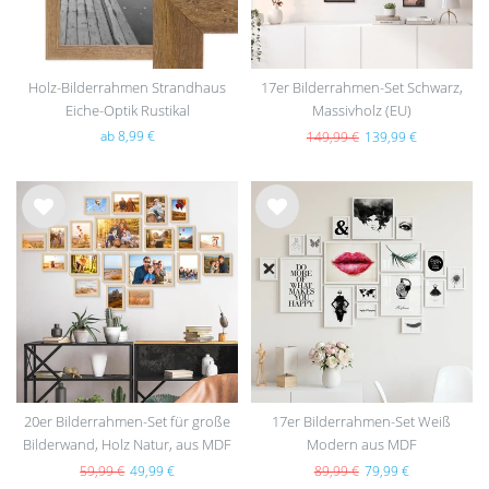
Holz-Bilderrahmen Strandhaus
17er Bilderrahmen-Set Schwarz,
Eiche-Optik Rustikal
Massivholz (EU)
ab 8,99 €
149,99 €
139,99 €
Wu
Wu
nsc
nsc
hlist
hlist
e
e
20er Bilderrahmen-Set für große
17er Bilderrahmen-Set Weiß
Bilderwand, Holz Natur, aus MDF
Modern aus MDF
59,99 €
49,99 €
89,99 €
79,99 €