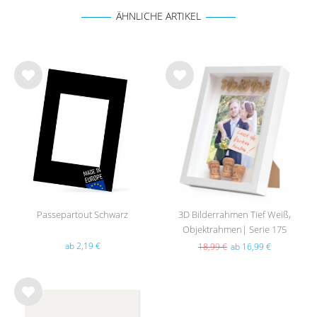
ÄHNLICHE ARTIKEL
Wu
Wu
nsc
nsc
hlist
hlist
e
e
Passepartout Schwarz
3D Bilderrahmen Tief Weiß,
Objektrahmen| Serie 175
ab 2,19 €
18,99 €
ab 16,99 €
Wu