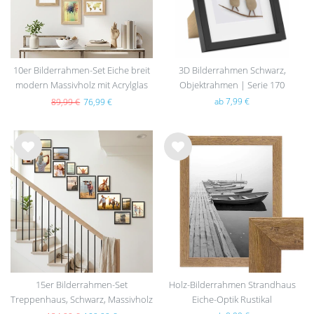
10er Bilderrahmen-Set Eiche breit
3D Bilderrahmen Schwarz,
modern Massivholz mit Acrylglas
Objektrahmen | Serie 170
ab 7,99 €
89,99 €
76,99 €
Wu
Wu
nsc
nsc
hlist
hlist
e
e
15er Bilderrahmen-Set
Holz-Bilderrahmen Strandhaus
Treppenhaus, Schwarz, Massivholz
Eiche-Optik Rustikal