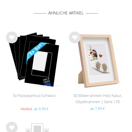
ÄHNLICHE ARTIKEL
Wu
Wu
nsc
nsc
hlist
hlist
e
e
5x Passepartout Schwarz
3D Bilderrahmen Holz Natur,
Objektrahmen | Serie 170
ab 7,99 €
10,95 €
ab 9,99 €