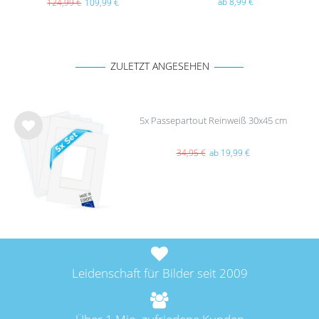
(EU)
ab 8,99 €
124,99 €
109,99 €
ZULETZT ANGESEHEN
5x Passepartout Reinweiß 30x45 cm
Wu
nsc
34,95 €
ab 19,99 €
hlist
e
Leidenschaft für Bilder seit 2009