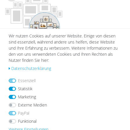
Wu
nsc
hlist
e
Wir nutzen Cookies auf unserer Website. Einige von diesen
sind essenziell, während andere uns helfen, diese Website
und Ihre Erfahrung zu verbessern. Weitere Informationen zu
Passepartouts Creme-Weiß für
den von uns verwendeten Cookies und Ihren Rechten als
17er Rahmen-Set No.2
Nutzer finden Sie hier:
22,99 €
19,99 €
Daten­schutz­erklärung
Essenziell
Statistik
DAZU PASSEND
Marketing
Externe Medien
PayPal
NEU
Wu
Funktional
nsc
Weitere Einstellungen