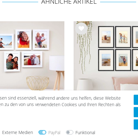
ÄHNLICHE ARTIKEL
Wu
nsc
hlist
e
esen sind essenziell, während andere uns helfen, diese Website
nen zu den von uns verwendeten Cookies und Ihren Rechten als
Bilderrahmen-Set 15x20
6er Bilderrahmen-S
Modern Weiß MDF Basic
Schwarz 21x30 cm/DI
Collection
mit Passepartout Massi
29,99 €
76,99 €
40,29 €
mit Acrylglasscheib
Externe Medien
PayPal
Funktional