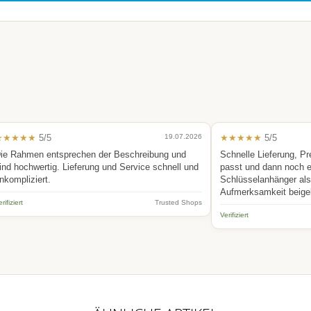
★★★★★
5/5
19.07.2026
★★★★★
5/5
ie Rahmen entsprechen der Beschreibung und
Schnelle Lieferung, Pr
ind hochwertig. Lieferung und Service schnell und
passt und dann noch 
nkompliziert.
Schlüsselanhänger als 
Aufmerksamkeit beige
rifiziert
Trusted Shops
Verifiziert
.