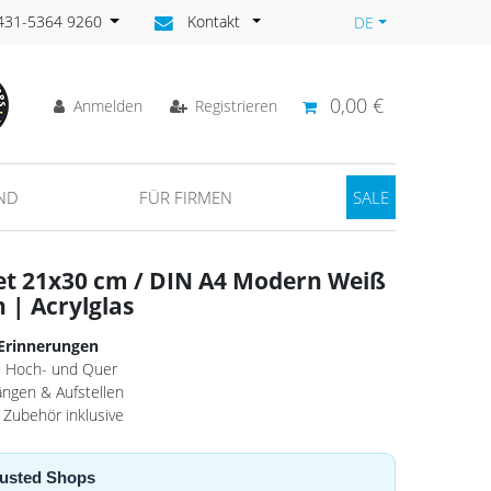
)431-5364 9260
Kontakt
DE
0,00 €
Anmelden
Registrieren
ND
FÜR FIRMEN
SALE
et 21x30 cm / DIN A4 Modern Weiß
 | Acrylglas
 Erinnerungen
· Hoch- und Quer
ängen & Aufstellen
 Zubehör inklusive
Trusted Shops