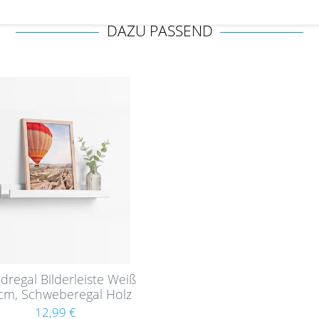
DAZU PASSEND
regal Bilderleiste Weiß
cm, Schweberegal Holz
MDF
12,99 €