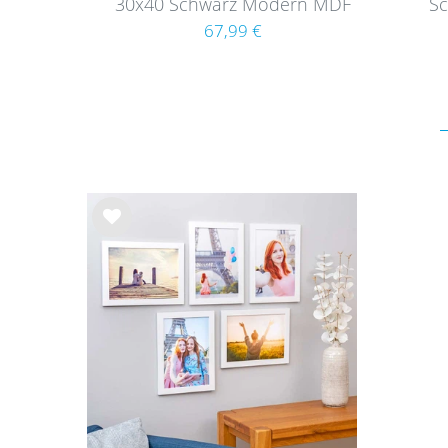
30x40 Schwarz Modern MDF
Sc
mit Passepartout
67,99 €
Wu
nsc
hlist
e