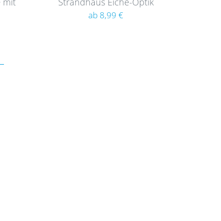
 mit
Strandhaus Eiche-Optik
Rustikal
ab 8,99 €