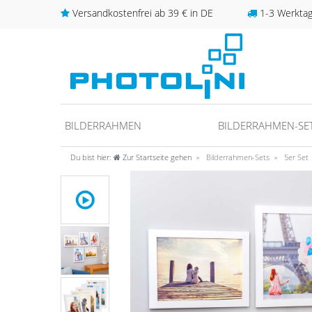
Versandkostenfrei ab 39 € in DE
1-3 Werktage
BILDERRAHMEN
BILDERRAHMEN-SE
Du bist hier:
Zur Startseite gehen
Bilderrahmen-Sets
5er Set
unter
fos/datenschutz
ideo anschauen