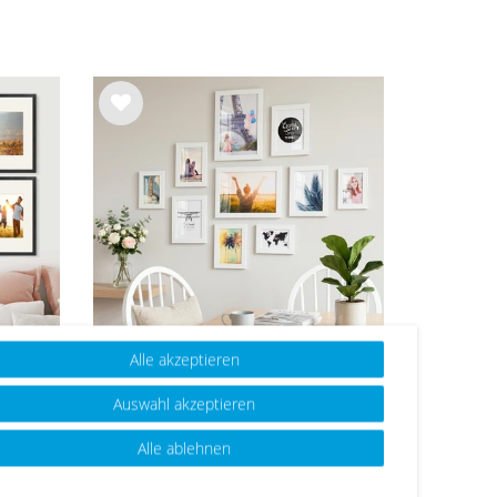
Wu
nsc
hlist
e
Alle akzeptieren
et
10er Bilderrahmen-Set Weiß
Auswahl akzeptieren
N A4
breit modern MDF-Holz mit
vholz
Acrylglas
47,99 €
57,49 €
Alle ablehnen
e