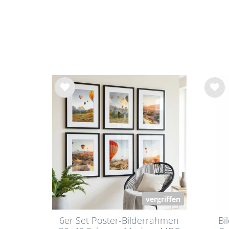
Wu
Wu
nsc
nsc
hlist
hlist
e
e
vergriffen
6er Set Poster-Bilderrahmen
Bi