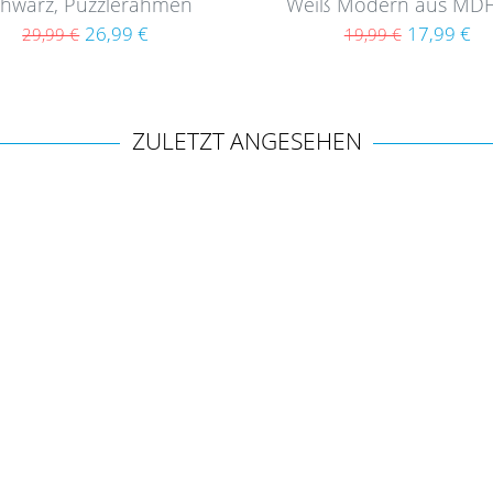
hwarz, Puzzlerahmen
Weiß Modern aus MDF
50x70 cm
Acrylglas
26,99 €
17,99 €
29,99 €
19,99 €
ZULETZT ANGESEHEN