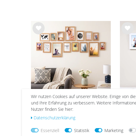
Wu
Wu
nsc
nsc
hlist
hlist
e
e
Wir nutzen Cookies auf unserer Website. Einige von di
und Ihre Erfahrung zu verbessern. Weitere Informatio
15er Bilderrahmen-Set Eiche
5er 
Nutzer finden Sie hier:
breit modern Massivholz mit
cm 
Daten­schutz­erklärung
Acrylglas
108,99 €
132,29 €
Essenziell
Statistik
Marketing