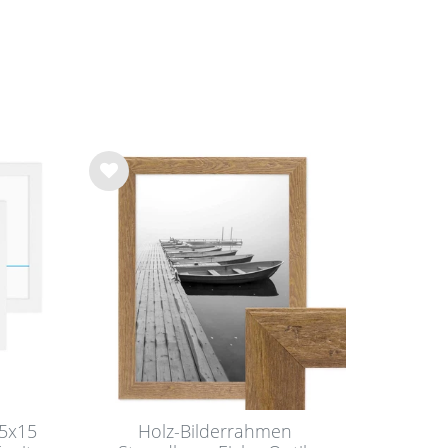
Wu
nsc
hlist
e
15x15
Holz-Bilderrahmen