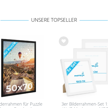
UNSERE TOPSELLER
Wu
nsc
hlist
e
lderrahmen für Puzzle
3er Bilderrahmen-Set 