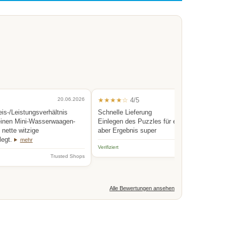
20.06.2026
★★★★☆
4/5
0
eis-/Leistungsverhältnis
Schnelle Lieferung
einen Mini-Wasserwaagen-
Einlegen des Puzzles für eine Person etwas
nette witzige
aber Ergebnis super
legt.
mehr
Verifiziert
Trus
Trusted Shops
Alle Bewertungen ansehen