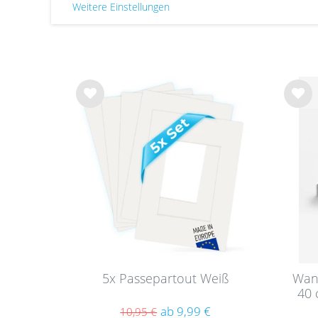
Weitere Einstellungen
Wu
Wu
nsc
nsc
hlist
hlist
e
e
5x Passepartout Weiß
Wand
40 
ab 9,99 €
10,95 €