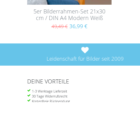
5er Bilderrahmen-Set 21x30
cm / DIN A4 Modern Weiß
MDF Basic Collection |
36,99 €
49,49 €
Acrylglas
Leidenschaft für Bilder seit 2009
DEINE VORTEILE
1-3 Werktage Lieferzeit
30 Tage Widerrufsrecht
Kostenfreie Rücksendung
Ab 39 Euro portofrei in DE