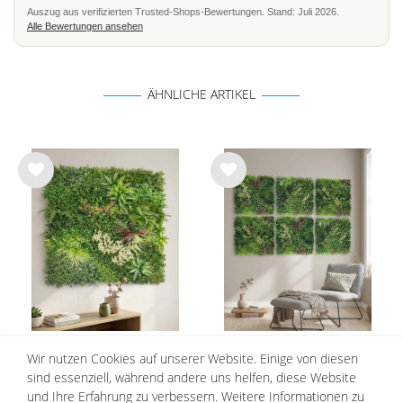
Auszug aus verifizierten Trusted-Shops-Bewertungen. Stand: Juli 2026.
Alle Bewertungen ansehen
ÄHNLICHE ARTIKEL
Wu
Wu
nsc
nsc
hlist
hlist
e
e
Künstliche Pflanzenwand
Künstliche Pflanzenwand Urban
Wir nutzen Cookies auf unserer Website. Einige von diesen
Sommerwiese, 100x100 cm
Jungle, 6er Set, 100x100 cm
sind essenziell, während andere uns helfen, diese Website
89,99 €
69,99 €
399,00 €
339,00 €
und Ihre Erfahrung zu verbessern. Weitere Informationen zu