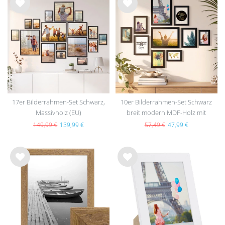
Wu
Wu
nsc
nsc
hlist
hlist
e
e
17er Bilderrahmen-Set Schwarz,
10er Bilderrahmen-Set Schwarz
Massivholz (EU)
breit modern MDF-Holz mit
Acrylglas
149,99 €
139,99 €
57,49 €
47,99 €
Wu
Wu
nsc
nsc
hlist
hlist
e
e