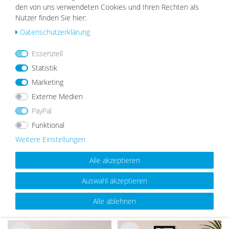
den von uns verwendeten Cookies und Ihren Rechten als
Nutzer finden Sie hier:
Daten­schutz­erklärung
Wu
Wu
nsc
nsc
hlist
hlist
Essenziell
e
e
Statistik
Marketing
Externe Medien
PayPal
Künstliche Pflanzenwand
Künstliche Pflanzenwand Urban
Funktional
Waldgrün, 50x100 cm
Jungle, 3er Set, 50x50 cm
Weitere Einstellungen
49,99 €
39,99 €
79,99 €
69,99 €
Alle akzeptieren
Auswahl akzeptieren
UNSERE TOPSELLER
Alle ablehnen