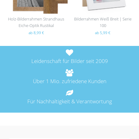
Holz-Bilderrahmen Strandhaus
Bilderrahmen Weiß Breit | Serie
Eiche-Optik Rustikal
100
ab 8,99 €
ab 5,99 €
Leidenschaft für Bilder seit 2009
Über 1 Mio. zufriedene Kunden
Für Nachhaltigkeit & Verantwortung