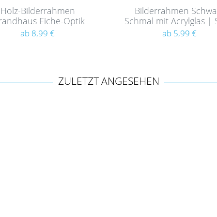
Holz-Bilderrahmen
Bilderrahmen Schwa
randhaus Eiche-Optik
Schmal mit Acrylglas | 
Rustikal
180
ab 8,99 €
ab 5,99 €
ZULETZT ANGESEHEN