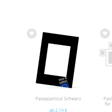
Wu
Wu
nsc
nsc
hlist
hlist
e
e
Passepartout Schwarz
Pas
für
ab 2,19 €