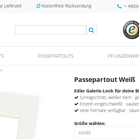
 Lieferzeit
Kostenfreie Rücksendung
+ 49(0
TS
PASSEPARTOUTS
PFLANZENWA
ts
Passepartout Weiß
Edler Galerie-Look für deine B
Schrägschnitt, weißer Kern · ge
Einzeln eingeschweißt · sauber 
Viele Formate verfügbar · säur
Größe wählen: