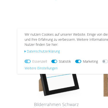
Wir nutzen Cookies auf unserer Website. Einige von di
und Ihre Erfahrung zu verbessern. Weitere Informatio
Nutzer finden Sie hier:
Wu
Wu
nsc
nsc
Daten­schutz­erklärung
hlist
hlist
e
e
Essenziell
Statistik
Marketing
Weitere Einstellungen
Bilderrahmen Schwarz