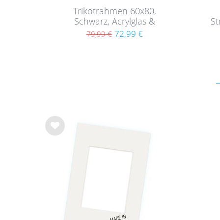
Trikotrahmen 60x80,
Schwarz, Acrylglas &
St
Magnetsystem
72,99 €
79,99 €
Wu
nsc
hlist
e