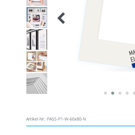
Artikel-Nr.:
PASS-P1-W-60x80-N