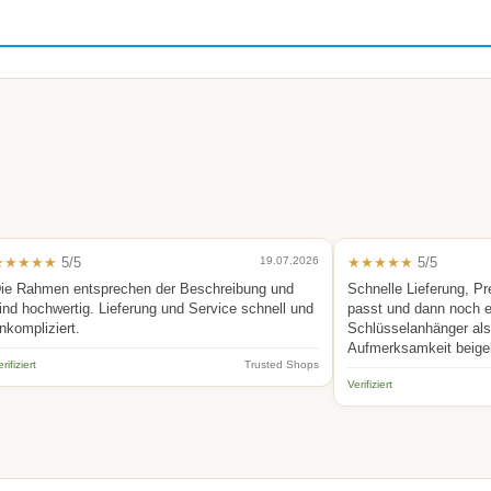
★★★★★
5/5
19.07.2026
★★★★★
5/5
ie Rahmen entsprechen der Beschreibung und
Schnelle Lieferung, Pr
ind hochwertig. Lieferung und Service schnell und
passt und dann noch 
nkompliziert.
Schlüsselanhänger als 
Aufmerksamkeit beige
rifiziert
Trusted Shops
Verifiziert
.