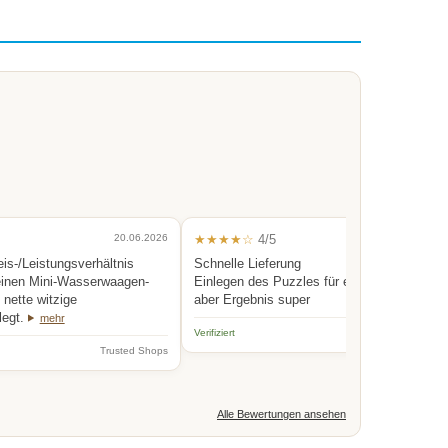
20.06.2026
★★★★☆
4/5
0
eis-/Leistungsverhältnis
Schnelle Lieferung
einen Mini-Wasserwaagen-
Einlegen des Puzzles für eine Person etwas
nette witzige
aber Ergebnis super
legt.
mehr
Verifiziert
Trus
Trusted Shops
Alle Bewertungen ansehen