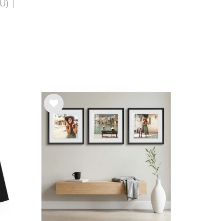
EU) |
Wu
nsc
hlist
e