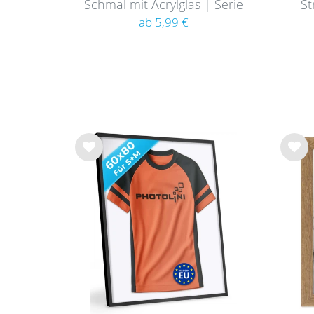
Schmal mit Acrylglas | Serie
St
180
ab 5,99 €
Wu
Wu
nsc
nsc
hlist
hlist
e
e