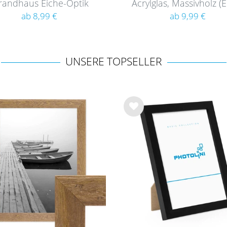
randhaus Eiche-Optik
Acrylglas, Massivholz (
Rustikal
Serie 125
ab 8,99 €
ab 9,99 €
UNSERE TOPSELLER
Wu
nsc
hlist
e