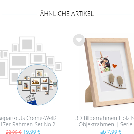
ÄHNLICHE ARTIKEL
Wu
nsc
hlist
e
separtouts Creme-Weiß
3D Bilderrahmen Holz N
 17er Rahmen-Set No.2
Objektrahmen | Serie
19,99 €
ab 7,99 €
22,99 €