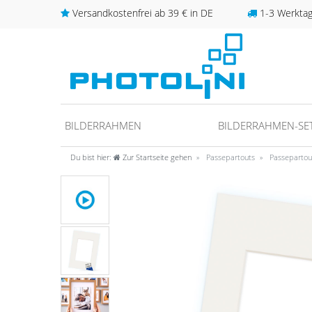
Versandkostenfrei ab 39 € in DE
1-3 Werktage
BILDERRAHMEN
BILDERRAHMEN-SE
Du bist hier:
Zur Startseite gehen
Passepartouts
Passepartou
unter
fos/datenschutz
ideo anschauen