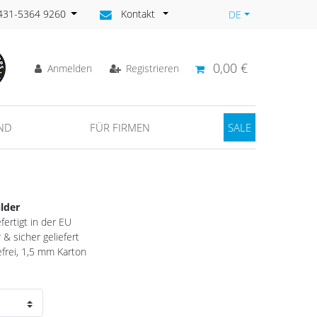
)431-5364 9260
Kontakt
DE
0,00 €
Anmelden
Registrieren
ND
FÜR FIRMEN
SALE
ilder
fertigt in der EU
& sicher geliefert
efrei, 1,5 mm Karton