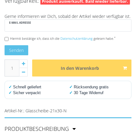
Verfügbarkeit:
Produkt ausverkauft. Bald wieder lieferbar.
Gerne informieren wir Dich, sobald der Artikel wieder verfügbar ist.
E-MAIL ADRESSE
*
Hiermit bestätige ich, dass ich die
Daten­schutz­erklärung
gelesen habe.
Senden
In den Warenkorb
✓
Schnell geliefert
✓
Rücksendung gratis
✓
Sicher verpackt
✓
30 Tage Widerruf
Artikel-Nr.:
Glasscheibe-21x30-N
PRODUKTBESCHREIBUNG