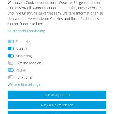
Wir nutzen Cookies auf unserer Website. Einige von diesen
sind essenziell, während andere uns helfen, diese Website
UNSERE TOPSELLER
und Ihre Erfahrung zu verbessern. Weitere Informationen zu
den von uns verwendeten Cookies und Ihren Rechten als
Nutzer finden Sie hier:
Daten­schutz­erklärung
Wu
Wu
nsc
nsc
Essenziell
hlist
hlist
Statistik
e
e
Marketing
Externe Medien
PayPal
Funktional
17er Bilderrahmen-Set Natur
Holz-Bilderrahmen Strandhaus
Weitere Einstellungen
Modern aus MDF
Eiche-Optik Rustikal
ab 8,99 €
89,99 €
79,99 €
Alle akzeptieren
Auswahl akzeptieren