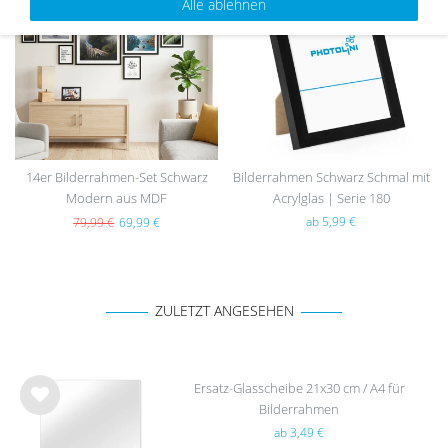
Wu
Wu
Alle ablehnen
nsc
nsc
hlist
hlist
e
e
14er Bilderrahmen-Set Schwarz
Bilderrahmen Schwarz Schmal mit
Modern aus MDF
Acrylglas | Serie 180
ab 5,99 €
79,99 €
69,99 €
ZULETZT ANGESEHEN
Ersatz-Glasscheibe 21x30 cm / A4 für
Bilderrahmen
Wu
ab 3,49 €
nsc