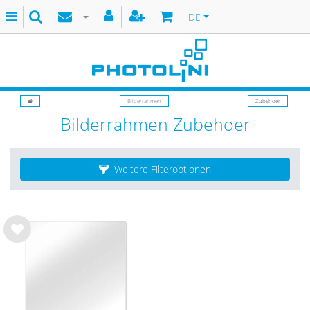
DE
Bilderrahmen
Zubehoer
Bilderrahmen Zubehoer
Weitere Filteroptionen
Wu
nsc
hlist
e