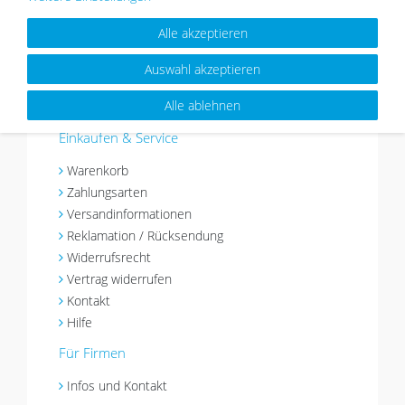
Pflanzenwände
– für schöne Wände, persönliche
Bilder und ein Zuhause mit Charakter.
Alle akzeptieren
Mehr über Photolini »
Auswahl akzeptieren
Alle ablehnen
Einkaufen & Service
Warenkorb
Zahlungsarten
Versandinformationen
Reklamation / Rücksendung
Widerrufsrecht
Vertrag widerrufen
Kontakt
Hilfe
Für Firmen
Infos und Kontakt