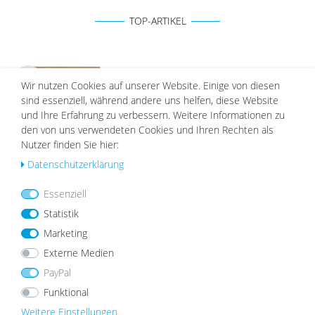
TOP-ARTIKEL
Holz-Bilderrahmen Strandhaus Eiche-Optik
Wir nutzen Cookies auf unserer Website. Einige von diesen
Rustikal
Wu
sind essenziell, während andere uns helfen, diese Website
ab 8,99 €
nsc
und Ihre Erfahrung zu verbessern. Weitere Informationen zu
hlist
den von uns verwendeten Cookies und Ihren Rechten als
e
Nutzer finden Sie hier:
Daten­schutz­erklärung
Essenziell
Statistik
Marketing
Externe Medien
Über
PayPal
PHOTOLINI ist ein norddeutscher Online-Shop für
Funktional
Wandgestaltung aus Kiel. Bei uns findest du
Bilderrahmen
,
Bilderrahmen-Sets
und künstliche
Weitere Einstellungen