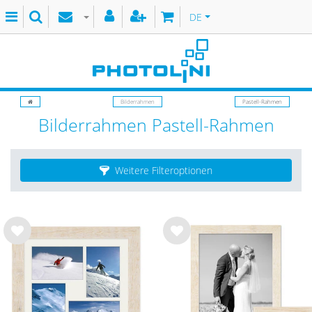
DE
Bilderrahmen
Pastell-Rahmen
Bilderrahmen Pastell-Rahmen
Weitere Filteroptionen
Wu
Wu
nsc
nsc
hlist
hlist
e
e