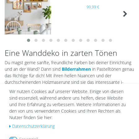
Wu
99,99 €
nsc
hlist
e
Eine Wanddeko in zarten Tönen
Du magst gerne sanfte, freundliche Farben bei deiner Einrichtung
und an der Wand? Dann sind
Bilderrahmen
in Pastelltönen genau
das Richtige für dich! Mit ihren hellen Nuancen und der
durchscheinenden Holzmaserung sind sie das interessante i-
Tüpfelchen ins Sachen Wandgestaltung.
Wir nutzen Cookies auf unserer Website. Einige von diesen
sind essenziell, während andere uns helfen, diese Website
Das Tolle daran: Sie sind echte Allrounder! Denn diese Rahmen
und Ihre Erfahrung zu verbessern. Weitere Informationen zu
setzen eine Vielzahl von Motiven klassisch und zugleich dezent in
den von uns verwendeten Cookies und Ihren Rechten als
Szene. Ihr bedeckter Farbton sorgt nämlich dafür, dass das, was
Nutzer finden Sie hier:
dir wichtig ist, im Mittelpunkt steht. Für noch mehr Tiefe
verwendest du am besten ein
Passepartout
. So lenkst du alle
Daten­schutz­erklärung
Blicke auf dein Lieblingsbild.