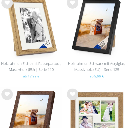
Wu
Wu
nsc
nsc
hlist
hlist
e
e
Holzrahmen Eiche mit Passepartout,
Holzrahmen Schwarz mit Acrylglas,
Massivholz (EU) | Serie 110
Massivholz (EU) | Serie 125
ab 12,99 €
ab 9,99 €
Wu
Wu
nsc
nsc
hlist
hlist
e
e