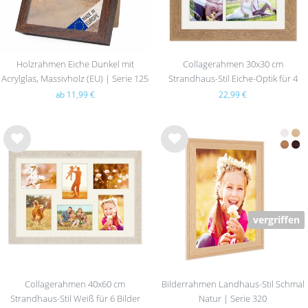
Holzrahmen Eiche Dunkel mit
Collagerahmen 30x30 cm
Acrylglas, Massivholz (EU) | Serie 125
Strandhaus-Stil Eiche-Optik für 4
Bilder
ab 11,99 €
22,99 €
Wu
Wu
nsc
nsc
hlist
hlist
e
e
vergriffen
Collagerahmen 40x60 cm
Bilderrahmen Landhaus-Stil Schmal
Strandhaus-Stil Weiß für 6 Bilder
Natur | Serie 320