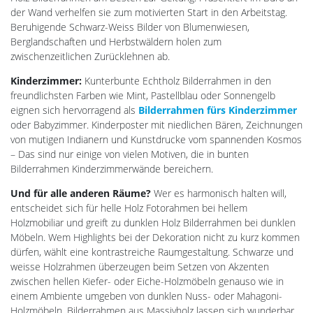
der Wand verhelfen sie zum motivierten Start in den Arbeitstag.
Beruhigende Schwarz-Weiss Bilder von Blumenwiesen,
Berglandschaften und Herbstwäldern holen zum
zwischenzeitlichen Zurücklehnen ab.
Kinderzimmer:
Kunterbunte Echtholz Bilderrahmen in den
freundlichsten Farben wie Mint, Pastellblau oder Sonnengelb
eignen sich hervorragend als
Bilderrahmen fürs Kinderzimmer
oder Babyzimmer. Kinderposter mit niedlichen Bären, Zeichnungen
von mutigen Indianern und Kunstdrucke vom spannenden Kosmos
– Das sind nur einige von vielen Motiven, die in bunten
Bilderrahmen Kinderzimmerwände bereichern.
Und für alle anderen Räume?
Wer es harmonisch halten will,
entscheidet sich für helle Holz Fotorahmen bei hellem
Holzmobiliar und greift zu dunklen Holz Bilderrahmen bei dunklen
Möbeln. Wem Highlights bei der Dekoration nicht zu kurz kommen
dürfen, wählt eine kontrastreiche Raumgestaltung. Schwarze und
weisse Holzrahmen überzeugen beim Setzen von Akzenten
zwischen hellen Kiefer- oder Eiche-Holzmöbeln genauso wie in
einem Ambiente umgeben von dunklen Nuss- oder Mahagoni-
Holzmöbeln. Bilderrahmen aus Massivholz lassen sich wunderbar