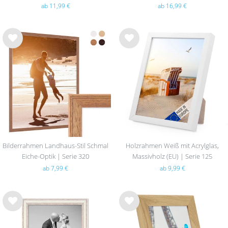
390
ab 11,99 €
ab 16,99 €
Wu
Wu
nsc
nsc
hlist
hlist
e
e
Bilderrahmen Landhaus-Stil Schmal
Holzrahmen Weiß mit Acrylglas,
Eiche-Optik | Serie 320
Massivholz (EU) | Serie 125
ab 7,99 €
ab 9,99 €
Wu
Wu
nsc
nsc