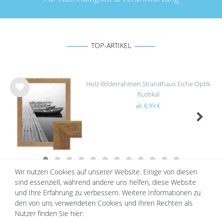
TOP-ARTIKEL
Holz-Bilderrahmen Strandhaus Eiche-Optik
Rustikal
Wu
ab 8,99 €
nsc
hlist
e
Wir nutzen Cookies auf unserer Website. Einige von diesen
Holz Bilderrahmen für Zuhause –
sind essenziell, während andere uns helfen, diese Website
Rein in die Natur
und Ihre Erfahrung zu verbessern. Weitere Informationen zu
den von uns verwendeten Cookies und Ihren Rechten als
Einen ausgedehnten Waldspaziergang machen, die frische Luft der
Nutzer finden Sie hier:
wehenden Bäume einatmen und die Stille der Natur genießen –