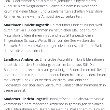
Holz-Bilderrahmen sind aus einem gemütlich eingerichteten
Zuhause nicht wegzudenken. Selbst in einem kühl wirkenden
Raum mit vielen Metall- und Glaselementen schaffen Massivholz-
Rahmen es, eine warme Atmosphäre zu verbreiten.
Maritimer Einrichtungsstil:
Ein maritimer Einrichtungsstil wird
durch rustikale Bilderrahmen im natürlichen Blau oder durch
Massivholz-Bilderrahmen im Strandhaus-Stil unterstrichen.
Eingerahmte Schwarz-Weiss Bilder von der See wecken das
Fernweh. Fotos vom Hafen bringen die Leidenschaft für die Welt
der Schiffe zum Ausdruck.
Landhaus Ambiente:
Eine große Auswahl an Holz-Bilderrahmen
findet sich für den Einrichtungsbedarf im Landhaus-Stil. Die
Bandbreite erstreckt sich von geradlinigen Bilderrahmen mit Relief,
über Rahmen mit zierendem Innenrahmen bis hin zu Bilderrahmen
mit Vintage Optik. Hier werden vor allem Familienbilder,
Hochzeitsbilder aber auch verträumte Landschaften harmonisch in
Szene gesetzt.
Moderner Einrichtungsstil:
Typografische und abstrakte Motive
kommen in einem modernen Ambiente in geradlinigen schlanken
Holz Bilderrahmen am Besten zur Geltung. Präsentiert im Büro an