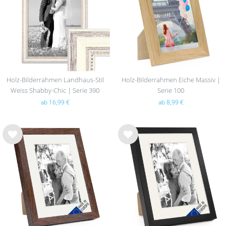
hlist
hlist
e
e
Holz-Bilderrahmen Landhaus-Stil
Holz-Bilderrahmen Eiche Massiv |
Weiss Shabby-Chic | Serie 390
Serie 100
ab 16,99 €
ab 8,99 €
Wu
Wu
nsc
nsc
hlist
hlist
e
e