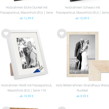
Holzrahmen Eiche Dunkel mit
Holzrahmen Schwarz mit
Passepartout, Massivholz (EU) | Serie
Passepartout, Massivholz (EU) | Serie
110
110
ab 12,99 €
ab 10,99 €
Wu
Wu
nsc
nsc
hlist
hlist
e
e
Holzrahmen Weiß mit Passepartout,
Holz-Bilderrahmen Strandhaus Weiss
Massivholz (EU) | Serie 110
Rustikal
ab 10,99 €
ab 8,99 €