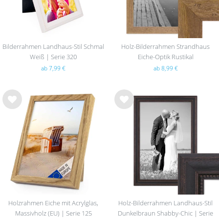
Bilderrahmen Landhaus-Stil Schmal
Holz-Bilderrahmen Strandhaus
Weiß | Serie 320
Eiche-Optik Rustikal
ab 7,99 €
ab 8,99 €
Wu
Wu
nsc
nsc
hlist
hlist
e
e
Holzrahmen Eiche mit Acrylglas,
Holz-Bilderrahmen Landhaus-Stil
Massivholz (EU) | Serie 125
Dunkelbraun Shabby-Chic | Serie