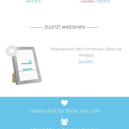
ab 8,99 €
159,99 €
139,99 €
ZULETZT ANGESEHEN
Bilderrahmen 10x15 cm Modern Silber mit
Acrylglas
Wu
ab 5,99 €
nsc
hlist
e
Leidenschaft für Bilder seit 2009