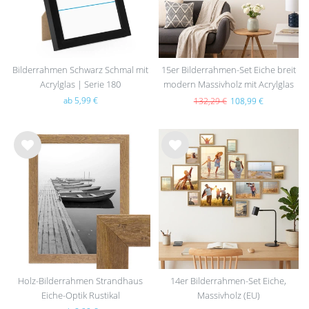
Bilderrahmen Schwarz Schmal mit
15er Bilderrahmen-Set Eiche breit
Acrylglas | Serie 180
modern Massivholz mit Acrylglas
ab 5,99 €
132,29 €
108,99 €
Wu
Wu
nsc
nsc
hlist
hlist
e
e
Holz-Bilderrahmen Strandhaus
14er Bilderrahmen-Set Eiche,
Eiche-Optik Rustikal
Massivholz (EU)