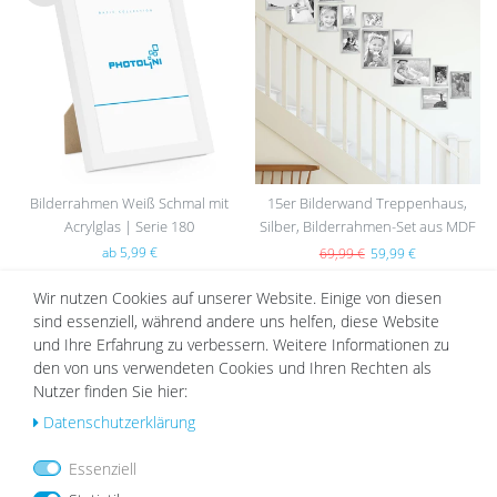
Wu
Wu
nsc
nsc
hlist
hlist
e
e
Bilderrahmen Weiß Schmal mit
15er Bilderwand Treppenhaus,
Acrylglas | Serie 180
Silber, Bilderrahmen-Set aus MDF
ab 5,99 €
69,99 €
59,99 €
Wir nutzen Cookies auf unserer Website. Einige von diesen
sind essenziell, während andere uns helfen, diese Website
und Ihre Erfahrung zu verbessern. Weitere Informationen zu
DAZU PASSEND
den von uns verwendeten Cookies und Ihren Rechten als
Nutzer finden Sie hier:
Daten­schutz­erklärung
Wu
Wu
Essenziell
nsc
nsc