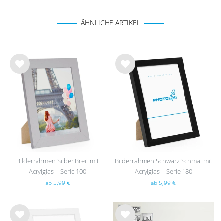
ÄHNLICHE ARTIKEL
Wu
Wu
nsc
nsc
hlist
hlist
e
e
Bilderrahmen Silber Breit mit
Bilderrahmen Schwarz Schmal mit
Acrylglas | Serie 100
Acrylglas | Serie 180
ab 5,99 €
ab 5,99 €