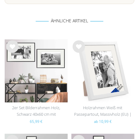
ÄHNLICHE ARTIKEL
Wu
Wu
nsc
nsc
hlist
hlist
e
e
2er Set Bilderrahmen Holz,
Holzrahmen Weiß mit
Schwarz 40x60 cm mit
Passepartout, Massivholz (EU) |
Passepartout 30x45 cm
Serie 110
65,99 €
ab 10,99 €