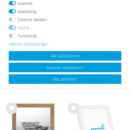
nsc
nsc
Statistik
hlist
hlist
Marketing
e
e
Externe Medien
PayPal
Funktional
Weitere Einstellungen
Passepartout Weiß
Galerie-Passepartout Weiß 40x50
cm für 8 Bilder in den Größen 9x13
Alle akzeptieren
bis 15x15 cm
ab 2,19 €
14,99 €
Auswahl akzeptieren
Alle ablehnen
UNSERE TOPSELLER
Wu
Wu
nsc
nsc
hlist
hlist
e
e