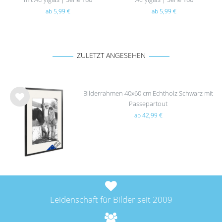
ab 5,99 €
ab 5,99 €
ZULETZT ANGESEHEN
Bilderrahmen 40x60 cm Echtholz Schwarz mit
Passepartout
Wu
ab 42,99 €
nsc
hlist
e
Leidenschaft für Bilder seit 2009