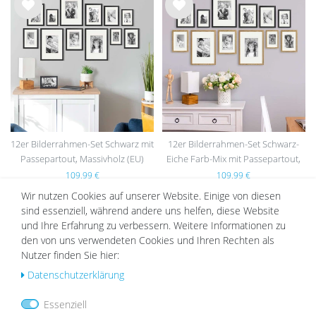
Wu
Wu
nsc
nsc
hlist
hlist
e
e
12er Bilderrahmen-Set Schwarz mit
12er Bilderrahmen-Set Schwarz-
Passepartout, Massivholz (EU)
Eiche Farb-Mix mit Passepartout,
Massivholz (EU)
109,99 €
109,99 €
Wir nutzen Cookies auf unserer Website. Einige von diesen
sind essenziell, während andere uns helfen, diese Website
und Ihre Erfahrung zu verbessern. Weitere Informationen zu
DAZU PASSEND
den von uns verwendeten Cookies und Ihren Rechten als
Nutzer finden Sie hier:
Daten­schutz­erklärung
Essenziell
Wu
Wu