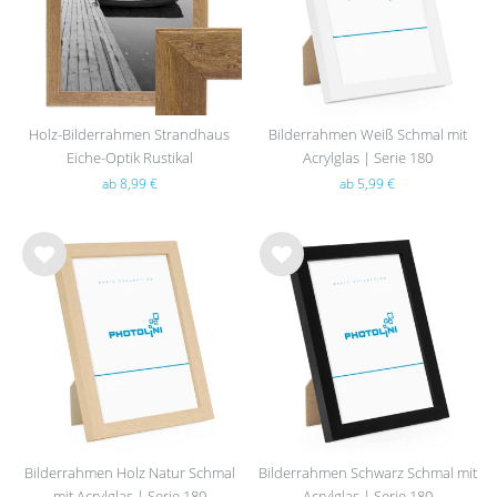
Holz-Bilderrahmen Strandhaus
Bilderrahmen Weiß Schmal mit
Eiche-Optik Rustikal
Acrylglas | Serie 180
ab 8,99 €
ab 5,99 €
Wu
Wu
nsc
nsc
hlist
hlist
e
e
Bilderrahmen Holz Natur Schmal
Bilderrahmen Schwarz Schmal mit
mit Acrylglas | Serie 180
Acrylglas | Serie 180