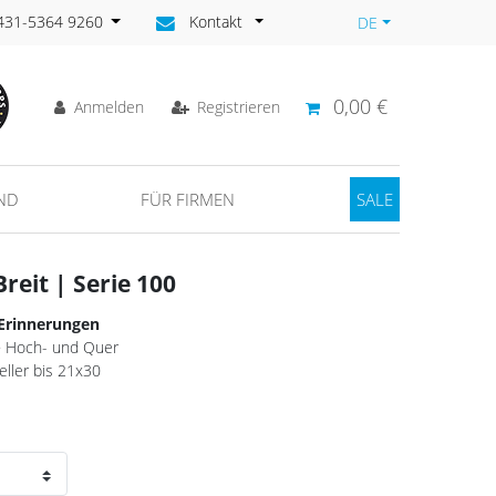
)431-5364 9260
Kontakt
DE
0,00 €
Anmelden
Registrieren
ND
FÜR FIRMEN
SALE
reit | Serie 100
 Erinnerungen
· Hoch- und Quer
eller bis 21x30