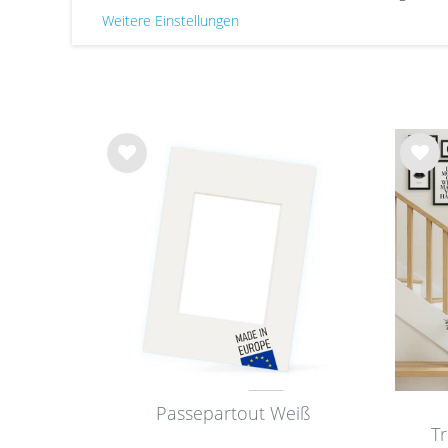
Weitere Einstellungen
Wu
Wu
nsc
nsc
hlist
hlist
e
e
Passepartout Weiß
T