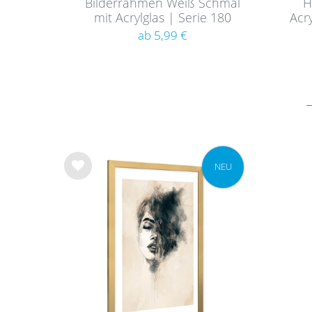
Bilderrahmen Weiß Schmal
H
mit Acrylglas | Serie 180
Acry
ab 5,99 €
NEU
Wu
nsc
hlist
e