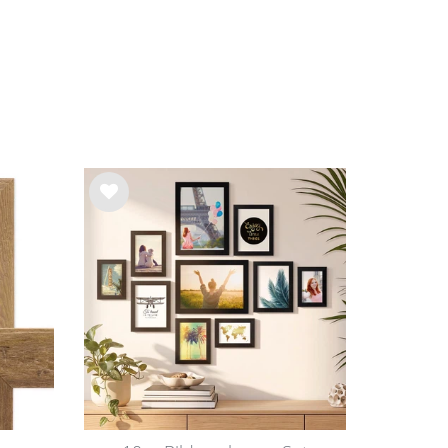
Wu
nsc
hlist
e