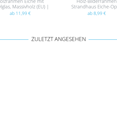
olzrahmen Eiche mit
Holz-Bilderrahmen
lglas, Massivholz (EU) |
Strandhaus Eiche-Op
Serie 125
Rustikal
ab 11,99 €
ab 8,99 €
ZULETZT ANGESEHEN