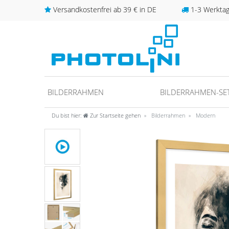
Versandkostenfrei ab 39 € in DE
1-3 Werktage
BILDERRAHMEN
BILDERRAHMEN-SE
Du bist hier:
Zur Startseite gehen
Bilderrahmen
Modern
unter
fos/datenschutz
ideo anschauen