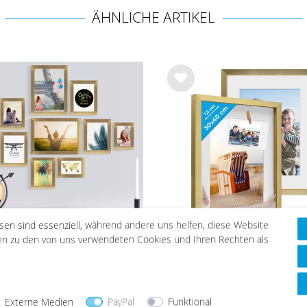
ÄHNLICHE ARTIKEL
Wu
nsc
hlist
e
esen sind essenziell, während andere uns helfen, diese Website
nen zu den von uns verwendeten Cookies und Ihren Rechten als
 Bilderrahmen-Set Gold
2er Set 3D-Bilderrah
it modern MDF-Holz mit
30x40 cm mit Passepar
Acrylglas
Gold
47,99 €
39,99 €
57,49 €
49,99 €
Externe Medien
PayPal
Funktional