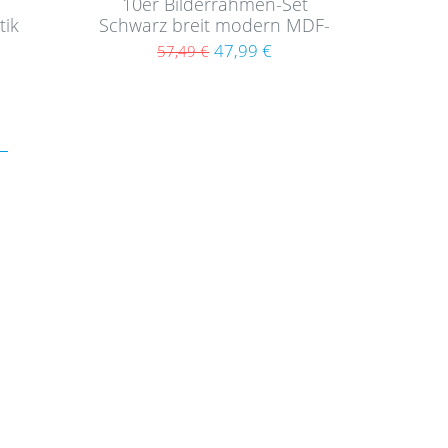
10er Bilderrahmen-Set
tik
Schwarz breit modern MDF-
Holz mit Acrylglas
47,99 €
57,49 €