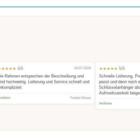
★★★★★
5/5
19.07.2026
★★★★★
5/5
ie Rahmen entsprechen der Beschreibung und
Schnelle Lieferung, Pr
ind hochwertig. Lieferung und Service schnell und
passt und dann noch 
nkompliziert.
Schlüsselanhänger als 
Aufmerksamkeit beige
rifiziert
Trusted Shops
Verifiziert
.