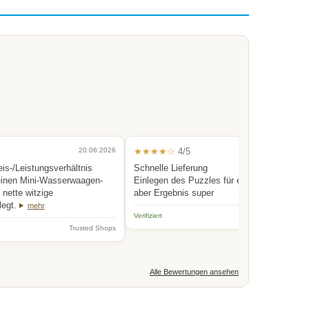
20.06.2026
★★★★☆
4/5
0
eis-/Leistungsverhältnis
Schnelle Lieferung
einen Mini-Wasserwaagen-
Einlegen des Puzzles für eine Person etwas
nette witzige
aber Ergebnis super
legt.
mehr
Verifiziert
Trus
Trusted Shops
Alle Bewertungen ansehen