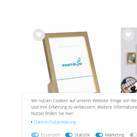
Wu
Wu
nsc
nsc
hlist
hlist
e
e
Wir nutzen Cookies auf unserer Website. Einige von di
und Ihre Erfahrung zu verbessern. Weitere Informatio
Nutzer finden Sie hier:
Bilderrahmen Gold Schmal
10er
mit Acrylglas | Serie 180
bre
Daten­schutz­erklärung
ab 5,99 €
Essenziell
Statistik
Marketing