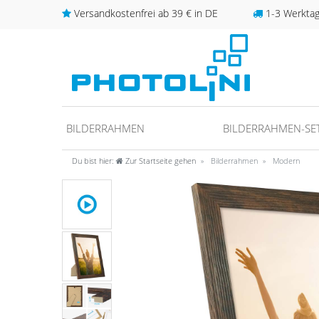
Versandkostenfrei ab 39 € in DE
1-3 Werktage
BILDERRAHMEN
BILDERRAHMEN-SE
Du bist hier:
Zur Startseite gehen
Bilderrahmen
Modern
unter
fos/datenschutz
ideo anschauen