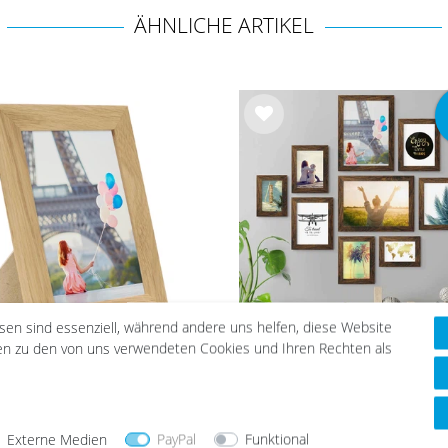
ÄHNLICHE ARTIKEL
Wu
nsc
hlist
e
esen sind essenziell, während andere uns helfen, diese Website
nen zu den von uns verwendeten Cookies und Ihren Rechten als
lz-Bilderrahmen Eiche
10er Bilderrahmen-Set 
Massiv | Serie 100
Dunkel breit modern 
Holz mit Acrylglas
ab 8,99 €
47,99 €
57,49 €
Externe Medien
PayPal
Funktional