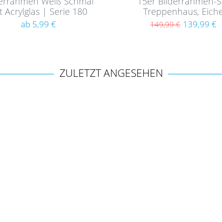
derrahmen Weiß Schmal
15er Bilderrahmen-S
t Acrylglas | Serie 180
Treppenhaus, Eich
Massivholz (EU)
ab 5,99 €
139,99 €
149,99 €
ZULETZT ANGESEHEN