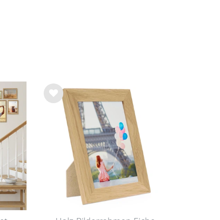
Wu
nsc
hlist
e