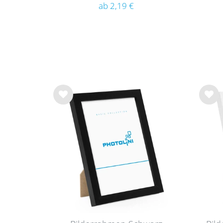
ab 2,19 €
Wu
Wu
nsc
nsc
hlist
hlist
e
e