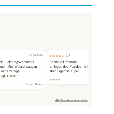
20.06.2026
★★★★☆
4/5
0
eis-/Leistungsverhältnis
Schnelle Lieferung
einen Mini-Wasserwaagen-
Einlegen des Puzzles für eine Person etwas
nette witzige
aber Ergebnis super
legt.
mehr
Verifiziert
Trus
Trusted Shops
Alle Bewertungen ansehen