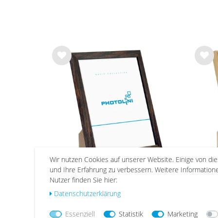
Wu
Wu
nsc
nsc
hlist
hlist
e
e
Wir nutzen Cookies auf unserer Website. Einige von di
und Ihre Erfahrung zu verbessern. Weitere Informatio
Nutzer finden Sie hier:
Bilderrahmen Eiche Dunkel
Ho
Schmal mit Acrylglas | Serie
Daten­schutz­erklärung
180
ab 5,99 €
Essenziell
Statistik
Marketing