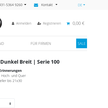
)431-5364 9260
Kontakt
DE
0,00 €
Anmelden
Registrieren
ND
FÜR FIRMEN
SALE
Dunkel Breit | Serie 100
 Erinnerungen
· Hoch- und Quer
eller bis 21x30