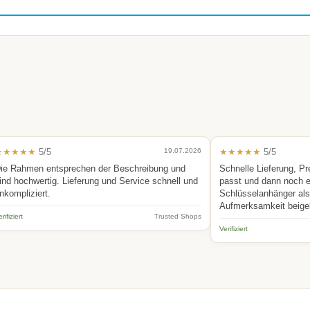
★★★★★
5/5
19.07.2026
★★★★★
5/5
ie Rahmen entsprechen der Beschreibung und
Schnelle Lieferung, Pr
ind hochwertig. Lieferung und Service schnell und
passt und dann noch 
nkompliziert.
Schlüsselanhänger als 
Aufmerksamkeit beige
rifiziert
Trusted Shops
Verifiziert
.