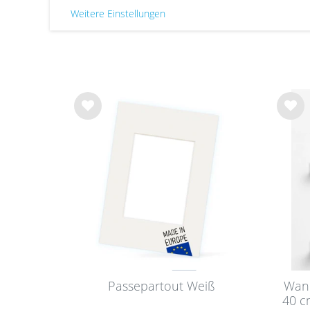
Weitere Einstellungen
Wu
Wu
nsc
nsc
hlist
hlist
e
e
Passepartout Weiß
Wand
40 c