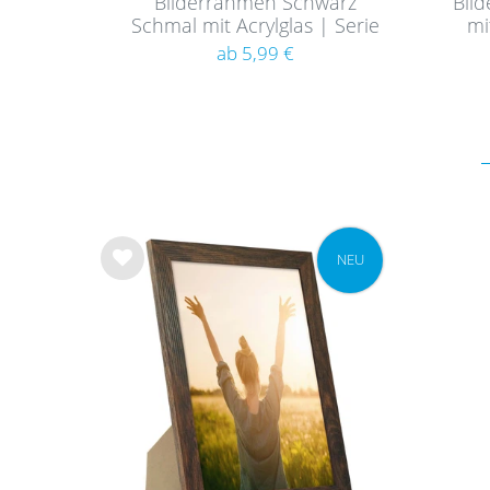
Bilderrahmen Schwarz
Bil
Schmal mit Acrylglas | Serie
mi
180
ab 5,99 €
NEU
Wu
nsc
hlist
e