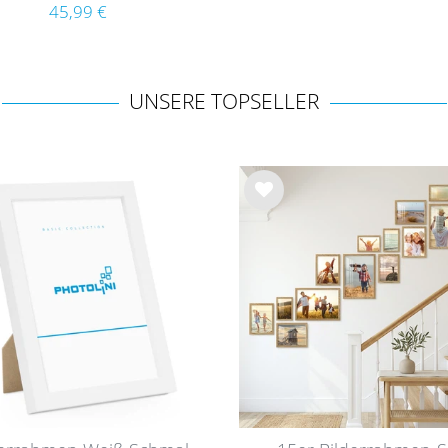
Holz
45,99 €
UNSERE TOPSELLER
Wu
nsc
hlist
e