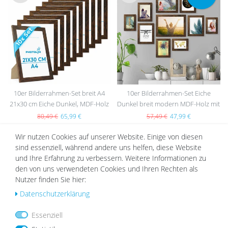
Wu
Wu
nsc
nsc
hlist
hlist
e
e
10er Bilderrahmen-Set breit A4
10er Bilderrahmen-Set Eiche
21x30 cm Eiche Dunkel, MDF-Holz
Dunkel breit modern MDF-Holz mit
| Acrylglas
Acrylglas
80,49 €
65,99 €
57,49 €
47,99 €
Wir nutzen Cookies auf unserer Website. Einige von diesen
sind essenziell, während andere uns helfen, diese Website
und Ihre Erfahrung zu verbessern. Weitere Informationen zu
DAZU PASSEND
den von uns verwendeten Cookies und Ihren Rechten als
Nutzer finden Sie hier:
Daten­schutz­erklärung
Wu
Wu
Essenziell
nsc
nsc