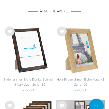
ÄHNLICHE ARTIKEL
Wu
Wu
nsc
nsc
hlist
hlist
e
e
Bilderrahmen Eiche Dunkel Schmal
Holz-Bilderrahmen Eiche Massiv |
mit Acrylglas | Serie 180
Serie 100
ab 5,99 €
ab 8,99 €
NEU