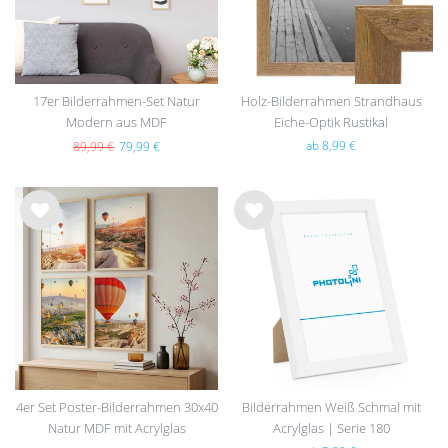
17er Bilderrahmen-Set Natur
Holz-Bilderrahmen Strandhaus
Modern aus MDF
Eiche-Optik Rustikal
ab 8,99 €
89,99 €
79,99 €
Wu
Wu
nsc
nsc
hlist
hlist
e
e
4er Set Poster-Bilderrahmen 30x40
Bilderrahmen Weiß Schmal mit
Natur MDF mit Acrylglas
Acrylglas | Serie 180