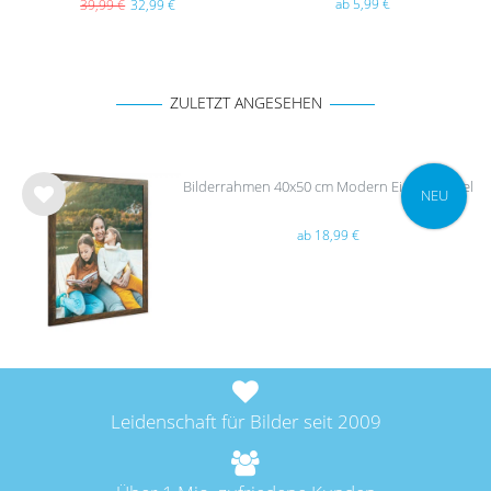
ab 5,99 €
39,99 €
32,99 €
ZULETZT ANGESEHEN
Bilderrahmen 40x50 cm Modern Eiche Dunkel
NEU
Wu
ab 18,99 €
nsc
hlist
e
Leidenschaft für Bilder seit 2009