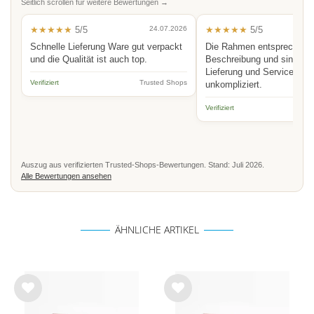
Seitlich scrollen für weitere Bewertungen →
★★★★★
5/5
24.07.2026
★★★★★
5/5
Schnelle Lieferung Ware gut verpackt
Die Rahmen entsprechen 
und die Qualität ist auch top.
Beschreibung und sind hoc
Lieferung und Service schn
Verifiziert
Trusted Shops
unkompliziert.
Verifiziert
Auszug aus verifizierten Trusted-Shops-Bewertungen. Stand: Juli 2026.
Alle Bewertungen ansehen
ÄHNLICHE ARTIKEL
Wu
Wu