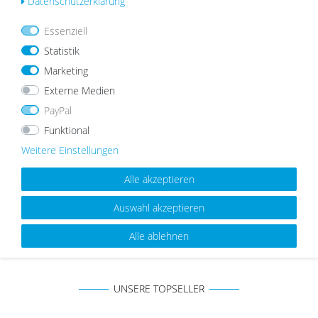
Daten­schutz­erklärung
ab 5,99 €
ab 5,99 €
Essenziell
Statistik
Marketing
Wu
Wu
nsc
nsc
Externe Medien
hlist
hlist
PayPal
e
e
Funktional
Weitere Einstellungen
Alle akzeptieren
Bilderrahmen Weiß Breit | Serie
Holz-Bilderrahmen Strandhaus
Auswahl akzeptieren
100
Eiche-Optik Rustikal
ab 5,99 €
ab 8,99 €
Alle ablehnen
UNSERE TOPSELLER