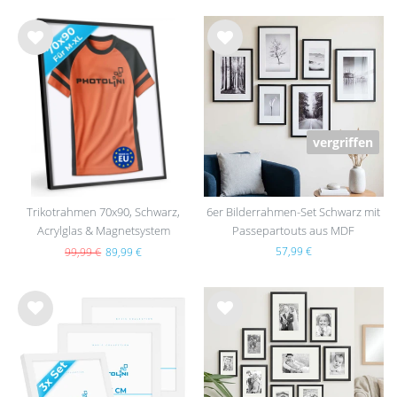
Wu
Wu
nsc
nsc
hlist
hlist
e
e
vergriffen
Trikotrahmen 70x90, Schwarz,
6er Bilderrahmen-Set Schwarz mit
Acrylglas & Magnetsystem
Passepartouts aus MDF
57,99 €
99,99 €
89,99 €
Wu
Wu
nsc
nsc
hlist
hlist
e
e