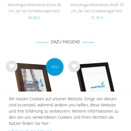
Wandregal Bilderleiste Eiche 40
Wandregal Bilderleiste Weiß 70
cm, 2er Set Schweberegal Holz
cm, 2er Set Schweberegal Holz
MDF
45,99 €
31,99 €
DAZU PASSEND
NEU
Wu
Wu
nsc
nsc
hlist
hlist
e
e
Wir nutzen Cookies auf unserer Website. Einige von diesen
sind essenziell, während andere uns helfen, diese Website
und Ihre Erfahrung zu verbessern. Weitere Informationen zu
den von uns verwendeten Cookies und Ihren Rechten als
Nutzer finden Sie hier:
Bilderrahmen Eiche Dunkel Breit |
Bilderrahmen Schwarz Schmal mit
Serie 100
Acrylglas | Serie 180