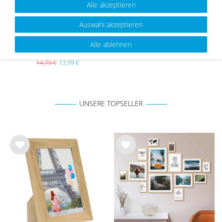
Alle akzeptieren
Auswahl akzeptieren
Passepartouts Creme-Weiß für 9er
Alle ablehnen
Rahmen-Set No.3
14,79 €
13,99 €
UNSERE TOPSELLER
Wu
Wu
nsc
nsc
hlist
hlist
e
e