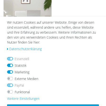
Wir nutzen Cookies auf unserer Website. Einige von diesen
sind essenziell, während andere uns helfen, diese Website
6er Set Bilderrahmen Holz, Eiche
und Ihre Erfahrung zu verbessern. Weitere Informationen zu
Dunkel 15x20, 30x40 und 40x50 cm
den von uns verwendeten Cookies und Ihren Rechten als
mit Passepartout
119,99 €
109,99 €
Nutzer finden Sie hier:
Daten­schutz­erklärung
Essenziell
DAZU PASSEND
Statistik
Marketing
Externe Medien
Wu
PayPal
nsc
Funktional
hlist
e
Weitere Einstellungen