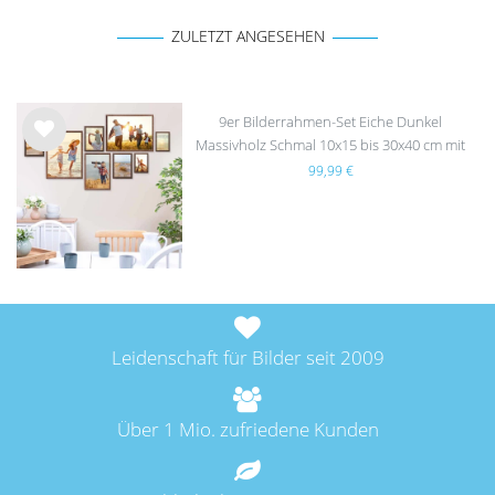
ZULETZT ANGESEHEN
9er Bilderrahmen-Set Eiche Dunkel
Massivholz Schmal 10x15 bis 30x40 cm mit
Wu
Acrylglasscheibe
99,99 €
nsc
hlist
e
Leidenschaft für Bilder seit 2009
Über 1 Mio. zufriedene Kunden