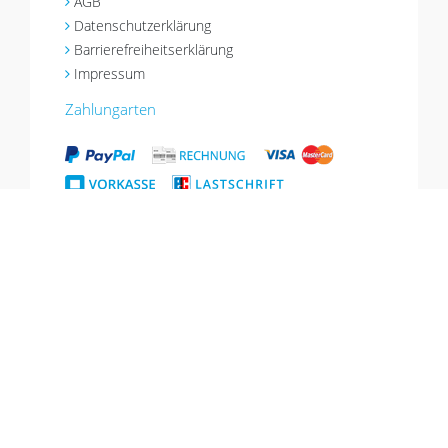
AGB
Datenschutzerklärung
Barrierefreiheitserklärung
Impressum
Zahlungarten
Versandarten
*Aktion gültig bis 18.08.2026, Gutschein einlösbar im Warenkorb, nicht mit
anderen Aktionen kombinierbar, gilt nicht für Geschenkgutscheine.
© Copyright 2026 CJ Quadrat
Alle Preise inkl. MwSt. zzgl. Versand | Ab
GmbH. Alle Rechte
39€
Versandkostenfrei
innerhalb
vorbehalten.
Deutschland