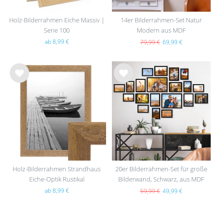
Holz-Bilderrahmen Eiche Massiv |
14er Bilderrahmen-Set Natur
Serie 100
Modern aus MDF
ab 8,99 €
79,99 €
69,99 €
Wu
Wu
nsc
nsc
hlist
hlist
e
e
Holz-Bilderrahmen Strandhaus
20er Bilderrahmen-Set für große
Eiche-Optik Rustikal
Bilderwand, Schwarz, aus MDF
ab 8,99 €
59,99 €
49,99 €