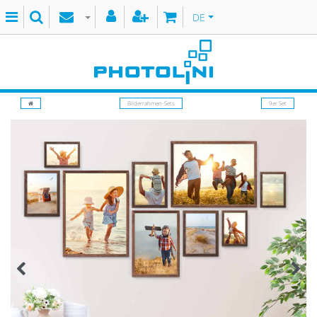
DE
Bilderrahmen-Sets
9er Set