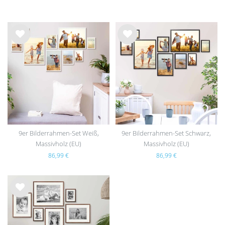
Wu
Wu
nsc
nsc
hlist
hlist
e
e
9er Bilderrahmen-Set Weiß,
9er Bilderrahmen-Set Schwarz,
Massivholz (EU)
Massivholz (EU)
86,99 €
86,99 €
Wu
nsc
hlist
e