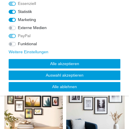
Essenziell
nsc
nsc
hlist
hlist
Statistik
e
e
Marketing
Externe Medien
PayPal
Funktional
Holz-Bilderrahmen Strandhaus
Bilderrahmen Schwarz Schmal mit
Weitere Einstellungen
Eiche-Optik Rustikal
Acrylglas | Serie 180
ab 8,99 €
ab 5,99 €
Alle akzeptieren
Auswahl akzeptieren
Alle ablehnen
Wu
Wu
nsc
nsc
hlist
hlist
e
e