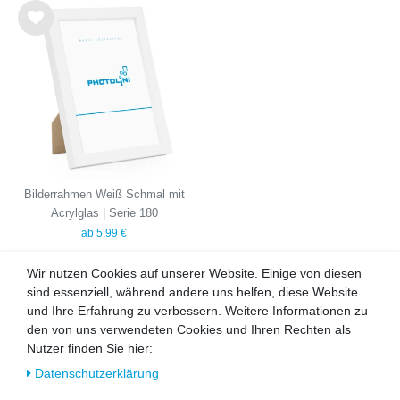
Wu
nsc
hlist
e
Bilderrahmen Weiß Schmal mit
Acrylglas | Serie 180
ab 5,99 €
Wir nutzen Cookies auf unserer Website. Einige von diesen
sind essenziell, während andere uns helfen, diese Website
UNSERE TOPSELLER
und Ihre Erfahrung zu verbessern. Weitere Informationen zu
den von uns verwendeten Cookies und Ihren Rechten als
Nutzer finden Sie hier:
Daten­schutz­erklärung
Wu
Wu