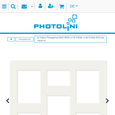
DE
5x Galerie-Passepartout Weiß 40x50 cm für 6 Bilder in den Größen 9x13 und
Passepartouts
13x18 cm