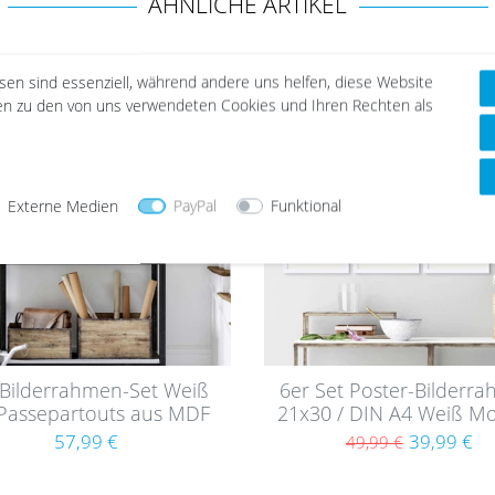
ÄHNLICHE ARTIKEL
esen sind essenziell, während andere uns helfen, diese Website
nen zu den von uns verwendeten Cookies und Ihren Rechten als
Wu
nsc
hlist
e
Externe Medien
PayPal
Funktional
 Bilderrahmen-Set Weiß
6er Set Poster-Bilderr
 Passepartouts aus MDF
21x30 / DIN A4 Weiß M
MDF mit Passeparto
57,99 €
39,99 €
49,99 €
(13x18)