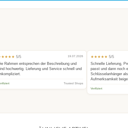
★★★★★
5/5
19.07.2026
★★★★★
5/5
ie Rahmen entsprechen der Beschreibung und
Schnelle Lieferung, Pr
ind hochwertig. Lieferung und Service schnell und
passt und dann noch 
nkompliziert.
Schlüsselanhänger als 
Aufmerksamkeit beige
rifiziert
Trusted Shops
Verifiziert
.