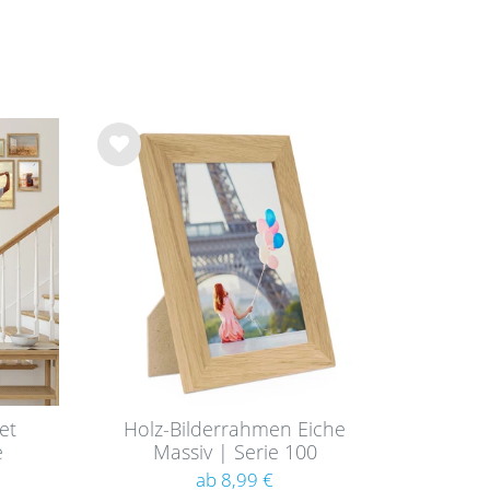
Wu
nsc
hlist
e
et
Holz-Bilderrahmen Eiche
e
Massiv | Serie 100
ab 8,99 €