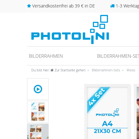
Versandkostenfrei ab 39 € in DE
1-3 Werktage
BILDERRAHMEN
BILDERRAHMEN-SE
Du bist hier:
Zur Startseite gehen
Bilderrahmen-Sets
Weiss
unter
fos/datenschutz
ideo anschauen