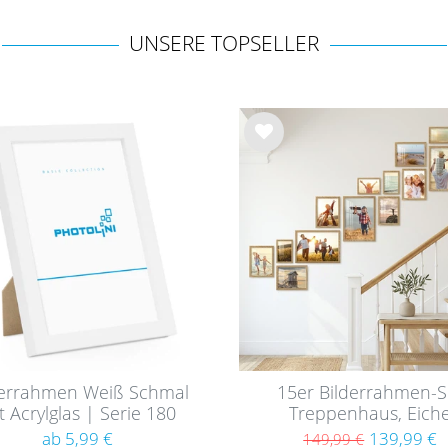
UNSERE TOPSELLER
Wu
nsc
hlist
e
derrahmen Weiß Schmal
15er Bilderrahmen-S
t Acrylglas | Serie 180
Treppenhaus, Eich
Massivholz (EU)
ab 5,99 €
139,99 €
149,99 €