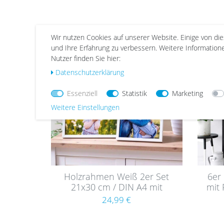
Wir nutzen Cookies auf unserer Website. Einige von di
und Ihre Erfahrung zu verbessern. Weitere Informatio
Wu
Wu
Nutzer finden Sie hier:
nsc
nsc
Daten­schutz­erklärung
hlist
hlist
e
e
Essenziell
Statistik
Marketing
Weitere Einstellungen
Holzrahmen Weiß 2er Set
6er
21x30 cm / DIN A4 mit
mit
Acrylglas
24,99 €