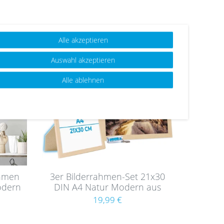
Alle akzeptieren
Wu
Auswahl akzeptieren
nsc
hlist
Alle ablehnen
e
ahmen
3er Bilderrahmen-Set 21x30
odern
DIN A4 Natur Modern aus
ut
MDF mit Acrylglas
19,99 €