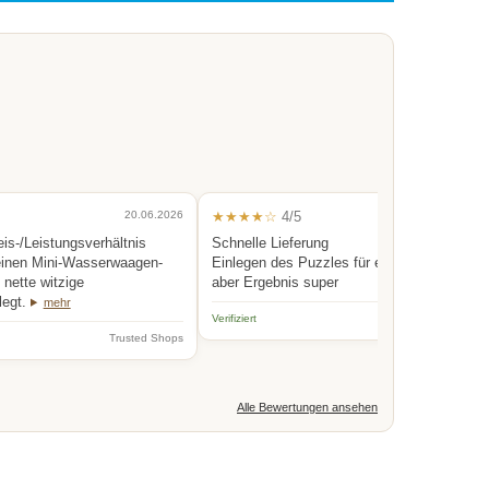
20.06.2026
★★★★☆
4/5
0
eis-/Leistungsverhältnis
Schnelle Lieferung
einen Mini-Wasserwaagen-
Einlegen des Puzzles für eine Person etwas
nette witzige
aber Ergebnis super
legt.
mehr
Verifiziert
Trus
Trusted Shops
Alle Bewertungen ansehen