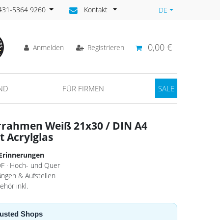
)431-5364 9260
Kontakt
DE
0,00 €
Anmelden
Registrieren
ND
FÜR FIRMEN
SALE
errahmen Weiß 21x30 / DIN A4
 Acrylglas
 Erinnerungen
F · Hoch- und Quer
ängen & Aufstellen
ehör inkl.
Trusted Shops