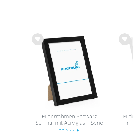
Wu
Wu
nsc
nsc
hlist
hlist
e
e
Bilderrahmen Schwarz
Bil
Schmal mit Acrylglas | Serie
mi
180
ab 5,99 €