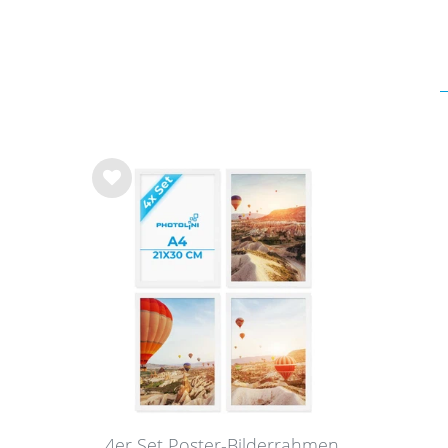
Wu
nsc
hlist
e
4er Set Poster-Bilderrahmen