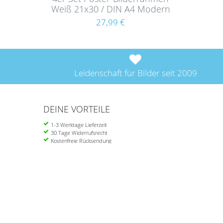
Weiß 21x30 / DIN A4 Modern
aus MDF mit Acrylglas
27,99 €
Leidenschaft für Bilder seit 2009
DEINE VORTEILE
1-3 Werktage Lieferzeit
30 Tage Widerrufsrecht
Kostenfreie Rücksendung
Ab 39 Euro portofrei in DE
Einkau
Über