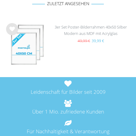
ZULETZT ANGESEHEN
3er Set Poster-Bilderrahmen 40x50 Silber
Modern aus MDF mit Acrylglas
Wu
nsc
49,99 €
39,99 €
hlist
e
Leidenschaft für Bilder seit 2009
Über 1 Mio. zufriedene Kunden
Für Nachhaltigkeit & Verantwortung