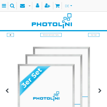
DE
Bilderrahmen-Sets
3er Set