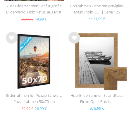
20er Bilderrahmen-Set für große
Holzrahmen Eiche mit Acrylglas,
Bilderwand, Holz Natur, aus MDF
Massivholz (EU) | Serie 125
ab 11,99 €
59,99 €
49,99 €
Wu
Wu
nsc
nsc
hlist
hlist
e
e
Bilderrahmen für Puzzle Schwarz,
Holz-Bilderrahmen Strandhaus
Puzzlerahmen 50x70 cm
Eiche-Optik Rustikal
ab 8,99 €
29,99 €
26,99 €