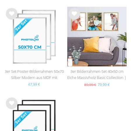
Wu
Wu
nsc
nsc
hlist
hlist
e
e
3er Set Poster-Bilderrahmen 50x70
3er Bilderrahmen-Set 40x50 cm
Silber Modern aus MDF mit
Eiche Massivholz Basic Collection |
Acrylglas
Acrylglas
47,99 €
89,99 €
79,99 €
Wu
nsc
hlist
e