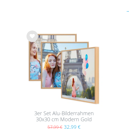
Wu
nsc
hlist
e
3er Set Alu-Bilderrahmen
30x30 cm Modern Gold
Aluminium-Rahmen
32,99 €
57,99 €