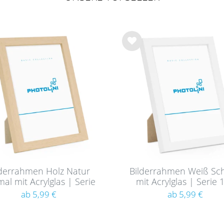
Wu
nsc
hlist
e
lderrahmen Holz Natur
Bilderrahmen Weiß Sc
al mit Acrylglas | Serie
mit Acrylglas | Serie 
180
ab 5,99 €
ab 5,99 €