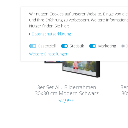
Wir nutzen Cookies auf unserer Website. Einige von di
Wu
Wu
und Ihre Erfahrung zu verbessern. Weitere Informatio
nsc
nsc
Nutzer finden Sie hier:
hlist
hlist
Daten­schutz­erklärung
e
e
Essenziell
Statistik
Marketing
Weitere Einstellungen
3er Set Alu-Bilderrahmen
3e
30x30 cm Modern Schwarz
30
Aluminium-Rahmen
52,99 €