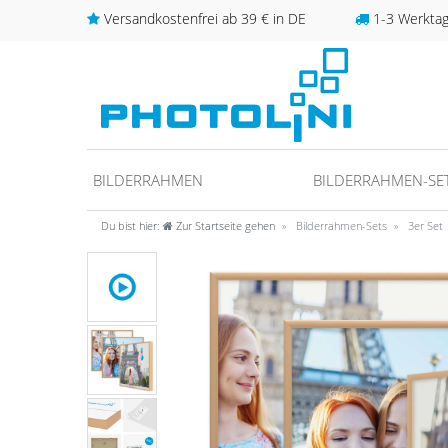
Versandkostenfrei ab 39 € in DE
1-3 Werktage
BILDERRAHMEN
BILDERRAHMEN-SE
Du bist hier:
Zur Startseite gehen
Bilderrahmen-Sets
3er Set
unter
fos/datenschutz
ideo anschauen