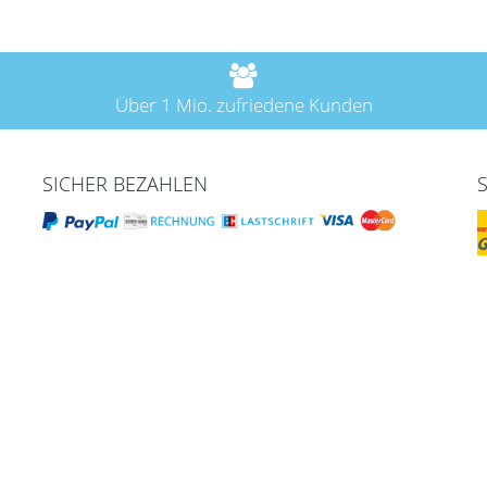
Über 1 Mio. zufriedene Kunden
SICHER BEZAHLEN
fen & Service
Mein Konto
nkorb
Registrieren
ngsarten
Login