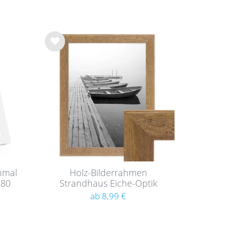
Wu
nsc
hlist
e
hmal
Holz-Bilderrahmen
180
Strandhaus Eiche-Optik
Rustikal
ab 8,99 €