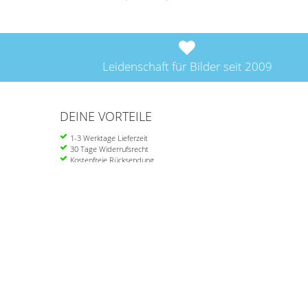
Leidenschaft für Bilder seit 2009
DEINE VORTEILE
1-3 Werktage Lieferzeit
30 Tage Widerrufsrecht
Kostenfreie Rücksendung
Ab 39 Euro portofrei in DE
Einkau
Über
Ware
PHOTOLINI ist ein norddeutscher
Zahlu
Online-Shop für Wandgestaltung aus