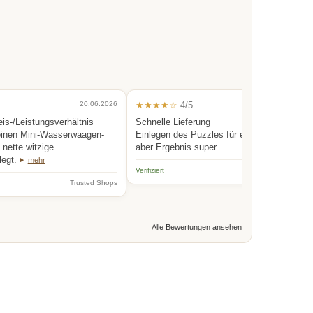
20.06.2026
★★★★☆
4/5
0
eis-/Leistungsverhältnis
Schnelle Lieferung
einen Mini-Wasserwaagen-
Einlegen des Puzzles für eine Person etwas
nette witzige
aber Ergebnis super
legt.
mehr
Verifiziert
Trus
Trusted Shops
Alle Bewertungen ansehen