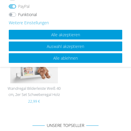
cm, 2er Set Schweberegal Holz
cm, Schweberegal Holz MDF
PayPal
45,99 €
16,99 €
Funktional
Weitere Einstellungen
Alle akzeptieren
Wu
nsc
Auswahl akzeptieren
hlist
e
Alle ablehnen
Wandregal Bilderleiste Weiß 40
cm, 2er Set Schweberegal Holz
MDF
22,99 €
UNSERE TOPSELLER