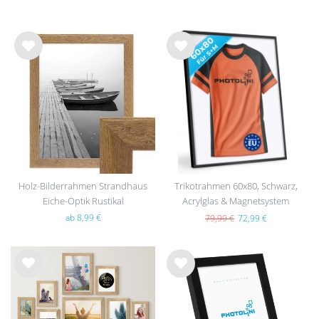
Wu
Wu
nsc
nsc
hlist
hlist
e
e
Holz-Bilderrahmen Strandhaus
Trikotrahmen 60x80, Schwarz,
Eiche-Optik Rustikal
Acrylglas & Magnetsystem
ab 8,99 €
79,99 €
72,99 €
Wu
Wu
nsc
nsc
hlist
hlist
e
e