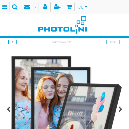
DE
Bilderrahmen-Sets
3er Set