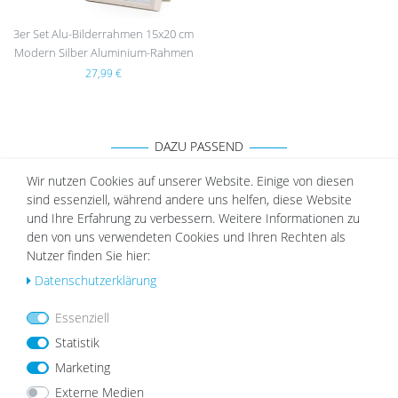
3er Set Alu-Bilderrahmen 15x20 cm
Modern Silber Aluminium-Rahmen
27,99 €
DAZU PASSEND
Wir nutzen Cookies auf unserer Website. Einige von diesen
sind essenziell, während andere uns helfen, diese Website
und Ihre Erfahrung zu verbessern. Weitere Informationen zu
den von uns verwendeten Cookies und Ihren Rechten als
Wu
Wu
Nutzer finden Sie hier:
nsc
nsc
hlist
hlist
Daten­schutz­erklärung
e
e
Essenziell
Statistik
Marketing
Externe Medien
Wandregal Bilderleiste Eiche 40
Wandregal Bilderleiste Schwarz 70