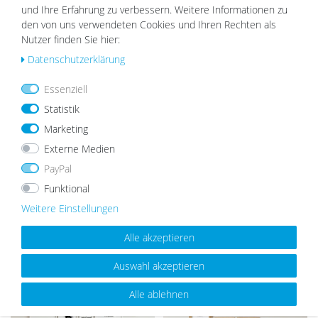
und Ihre Erfahrung zu verbessern. Weitere Informationen zu
den von uns verwendeten Cookies und Ihren Rechten als
Nutzer finden Sie hier:
Wu
Wu
Daten­schutz­erklärung
nsc
nsc
hlist
hlist
e
e
Essenziell
Statistik
vergriffen
Marketing
Externe Medien
PayPal
Bilderrahmen Weiß Schmal mit
14er Bilderrahmen-Set Eiche,
Funktional
Acrylglas | Serie 180
Massivholz (EU)
ab 5,99 €
159,99 €
139,99 €
Weitere Einstellungen
Alle akzeptieren
Wu
Wu
Auswahl akzeptieren
nsc
nsc
hlist
hlist
Alle ablehnen
e
e