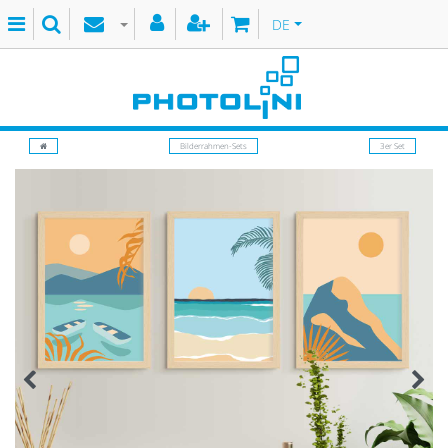
DE
Bilderrahmen-Sets
3er Set