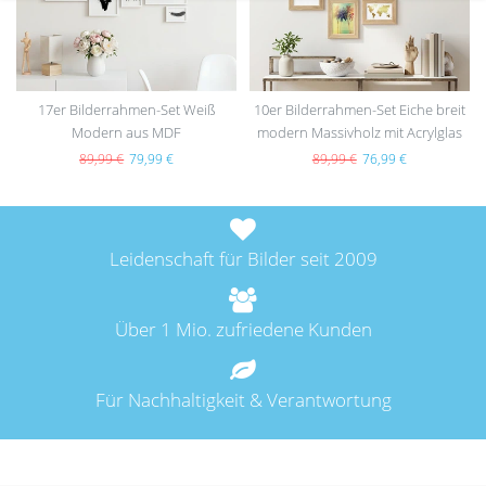
17er Bilderrahmen-Set Weiß
10er Bilderrahmen-Set Eiche breit
Modern aus MDF
modern Massivholz mit Acrylglas
89,99 €
79,99 €
89,99 €
76,99 €
Leidenschaft für Bilder seit 2009
Über 1 Mio. zufriedene Kunden
Für Nachhaltigkeit & Verantwortung