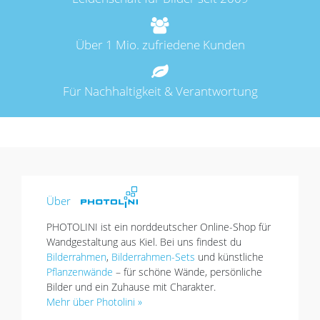
Über 1 Mio. zufriedene Kunden
Für Nachhaltigkeit & Verantwortung
Über
PHOTOLINI ist ein norddeutscher Online-Shop für
Wandgestaltung aus Kiel. Bei uns findest du
Bilderrahmen
,
Bilderrahmen-Sets
und künstliche
Pflanzenwände
– für schöne Wände, persönliche
Bilder und ein Zuhause mit Charakter.
Mehr über Photolini »