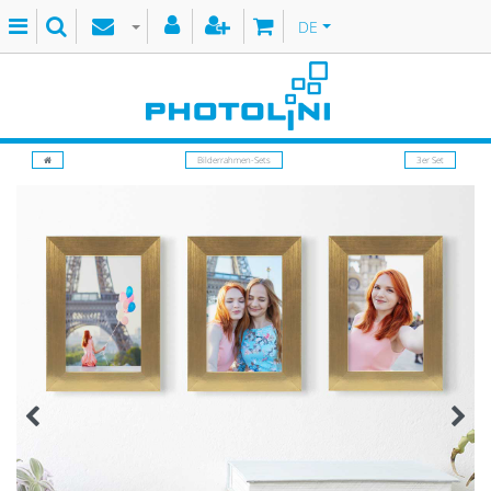
DE
Bilderrahmen-Sets
3er Set