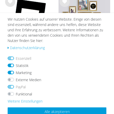
Wu
Wu
nsc
nsc
hlist
hlist
Wir nutzen Cookies auf unserer Website. Einige von diesen
e
e
sind essenziell, während andere uns helfen, diese Website
und Ihre Erfahrung zu verbessern. Weitere Informationen zu
den von uns verwendeten Cookies und Ihren Rechten als
Nutzer finden Sie hier:
Daten­schutz­erklärung
Passepartout Schwarz
10er Bilderrahmen-Set Gold breit
modern MDF-Holz mit Acrylglas
Essenziell
ab 2,19 €
57,49 €
47,99 €
Statistik
Marketing
Externe Medien
UNSERE TOPSELLER
PayPal
Funktional
Weitere Einstellungen
Wu
Wu
Alle akzeptieren