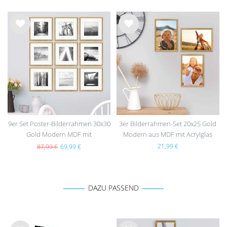
Wu
Wu
nsc
nsc
hlist
hlist
e
e
9er Set Poster-Bilderrahmen 30x30
3er Bilderrahmen-Set 20x25 Gold
Gold Modern MDF mit
Modern aus MDF mit Acrylglas
Passepartout
21,99 €
87,99 €
69,99 €
DAZU PASSEND