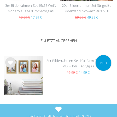
3er Bilderrahmen-Set 15x15 Weiß
20er Bilderrahmen-Set für große
Modern aus MDF mit Acrylglas
Bilderwand, Schwarz, aus MDF
19,99 €
17,99 €
59,99 €
49,99 €
ZULETZT ANGESEHEN
3er Bilderrahmen-Set 10x15 cm Gold breit
NEU
MDF-Holz | Acrylglas
Wu
nsc
17,99 €
14,99 €
hlist
e
Leidenschaft für Bilder seit 2009