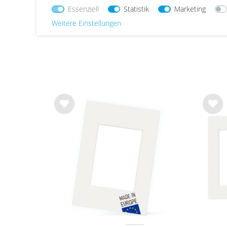
Essenziell
Statistik
Marketing
180
ab 5,99 €
Weitere Einstellungen
Wu
Wu
nsc
nsc
hlist
hlist
e
e