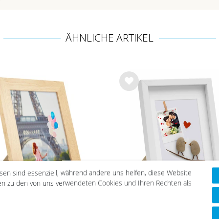
ÄHNLICHE ARTIKEL
Wu
nsc
hlist
e
esen sind essenziell, während andere uns helfen, diese Website
nen zu den von uns verwendeten Cookies und Ihren Rechten als
lderrahmen Holz Natur
3D Bilderrahmen Wei
Breit | Serie 100
Objektrahmen | Serie