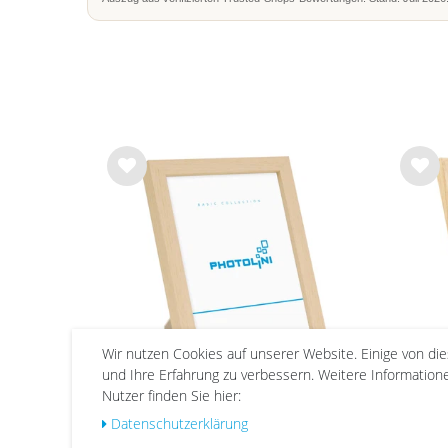
Wu
Wu
nsc
nsc
hlist
hlist
e
e
Wir nutzen Cookies auf unserer Website. Einige von di
und Ihre Erfahrung zu verbessern. Weitere Informatio
Nutzer finden Sie hier:
Daten­schutz­erklärung
Bilderrahmen Holz Natur
Bi
Schmal mit Acrylglas | Serie