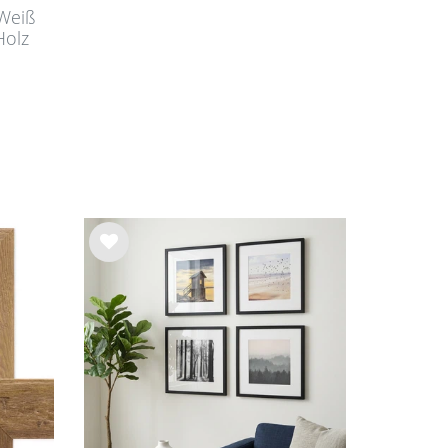
 Weiß
Holz
Wu
nsc
hlist
e