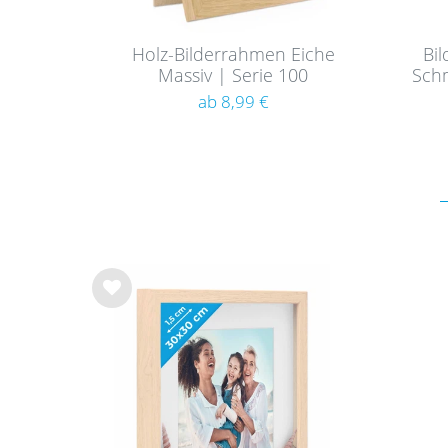
Holz-Bilderrahmen Eiche
Bi
Massiv | Serie 100
Schm
ab 8,99 €
Wu
nsc
hlist
e