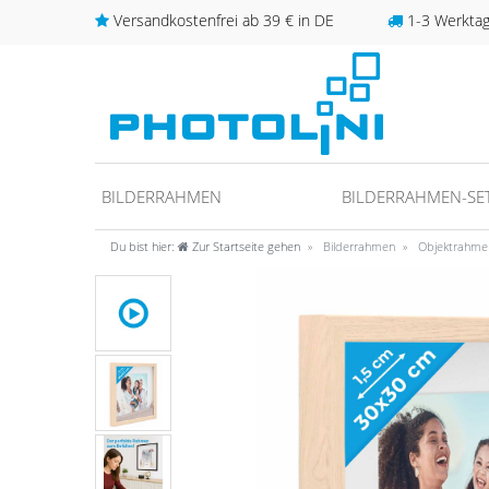
Versandkostenfrei ab 39 € in DE
1-3 Werktage
BILDERRAHMEN
BILDERRAHMEN-SE
Du bist hier:
Zur Startseite gehen
Bilderrahmen
Objektrahme
unter
fos/datenschutz
ideo anschauen