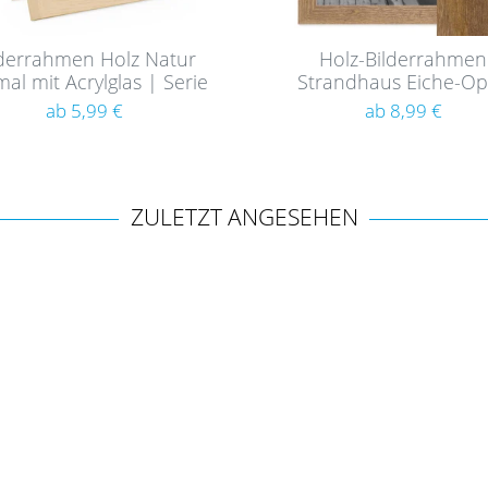
lderrahmen Holz Natur
Holz-Bilderrahmen
al mit Acrylglas | Serie
Strandhaus Eiche-Op
180
Rustikal
ab 5,99 €
ab 8,99 €
ZULETZT ANGESEHEN