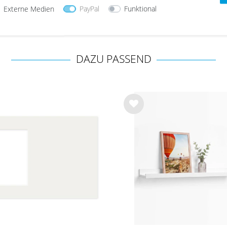
Externe Medien
PayPal
Funktional
ab 5,99 €
ab 7,99 €
DAZU PASSEND
Wu
nsc
hlist
e