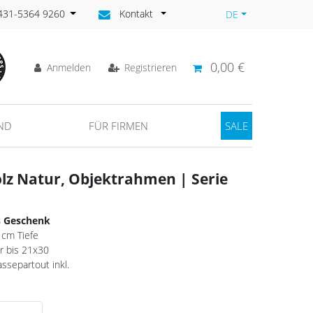
)431-5364 9260
Kontakt
DE
0,00 €
Anmelden
Registrieren
ND
FÜR FIRMEN
SALE
lz Natur, Objektrahmen | Serie
s Geschenk
 cm Tiefe
er bis 21x30
ssepartout inkl.