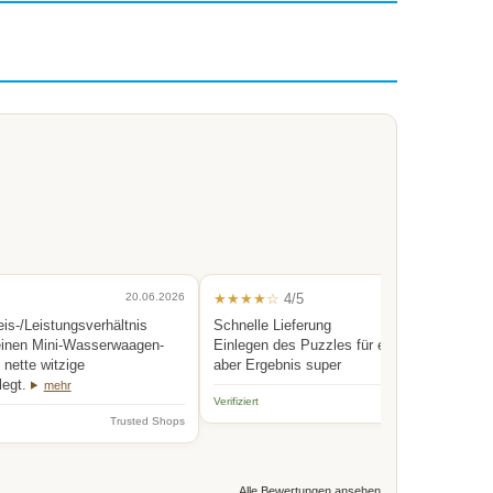
20.06.2026
★★★★☆
4/5
0
eis-/Leistungsverhältnis
Schnelle Lieferung
einen Mini-Wasserwaagen-
Einlegen des Puzzles für eine Person etwas
nette witzige
aber Ergebnis super
legt.
mehr
Verifiziert
Trus
Trusted Shops
Alle Bewertungen ansehen