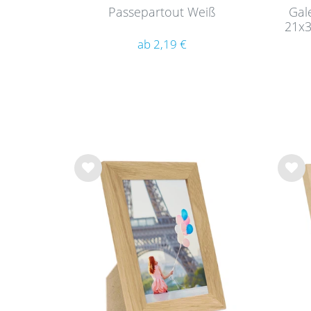
Passepartout Weiß
Gal
21x3
cm 
ab 2,19 €
Wu
Wu
nsc
nsc
hlist
hlist
e
e