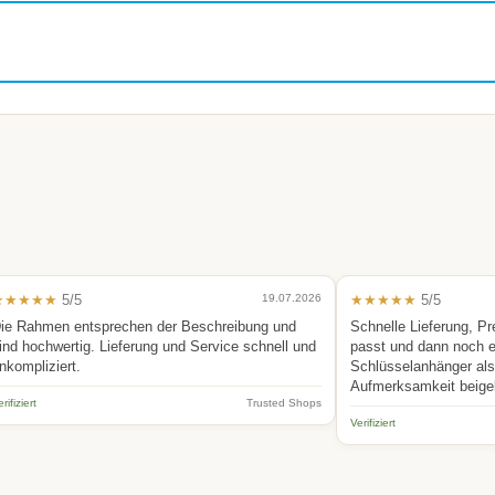
★★★★★
5/5
19.07.2026
★★★★★
5/5
ie Rahmen entsprechen der Beschreibung und
Schnelle Lieferung, Pr
ind hochwertig. Lieferung und Service schnell und
passt und dann noch 
nkompliziert.
Schlüsselanhänger als 
Aufmerksamkeit beige
rifiziert
Trusted Shops
Verifiziert
.