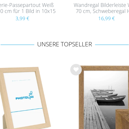
erie-Passepartout Weiß
Wandregal Bilderleiste
0 cm für 1 Bild in 10x15
70 cm, Schweberegal 
und Fläche zum Selbst
MDF
3,99 €
16,99 €
gestalten
UNSERE TOPSELLER
Wu
nsc
hlist
e