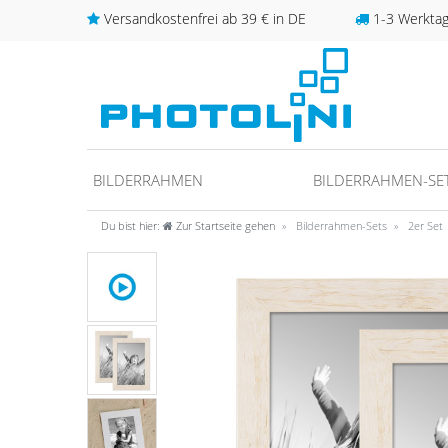
Versandkostenfrei ab 39 € in DE
1-3 Werktage
BILDERRAHMEN
BILDERRAHMEN-SE
Du bist hier:
Zur Startseite gehen
Bilderrahmen-Sets
2er Set
unter
fos/datenschutz
ideo anschauen