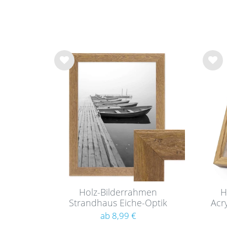
Wu
Wu
nsc
nsc
hlist
hlist
e
e
Holz-Bilderrahmen
H
Strandhaus Eiche-Optik
Acry
Rustikal
ab 8,99 €