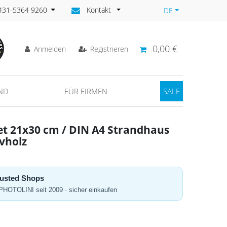
)431-5364 9260
Kontakt
DE
0,00 €
Anmelden
Registrieren
ND
FÜR FIRMEN
SALE
et 21x30 cm / DIN A4 Strandhaus
vholz
Trusted Shops
 PHOTOLINI seit 2009 · sicher einkaufen