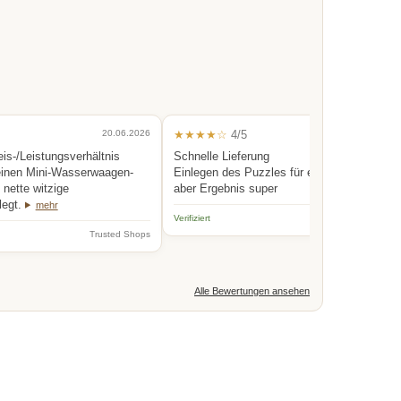
20.06.2026
★★★★☆
4/5
0
eis-/Leistungsverhältnis
Schnelle Lieferung
einen Mini-Wasserwaagen-
Einlegen des Puzzles für eine Person etwas
nette witzige
aber Ergebnis super
legt.
mehr
Verifiziert
Trus
Trusted Shops
Alle Bewertungen ansehen