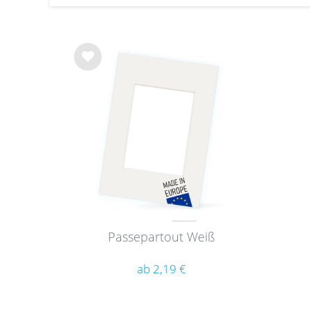
Wu
nsc
hlist
e
Passepartout Weiß
ab 2,19 €