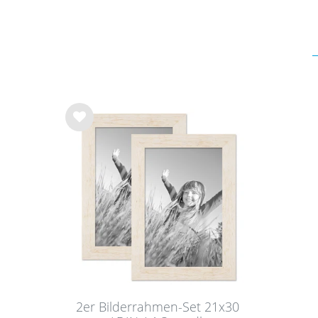
Wu
nsc
hlist
e
2er Bilderrahmen-Set 21x30