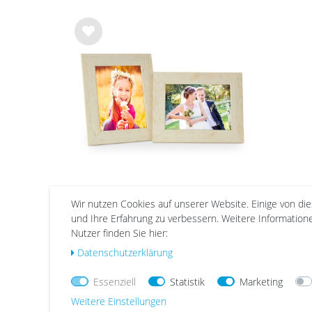
Wu
nsc
hlist
e
Wir nutzen Cookies auf unserer Website. Einige von di
2er Bilderrahmen-Set 18x24
und Ihre Erfahrung zu verbessern. Weitere Informatio
cm Strandhaus Rustikal Weiß
Nutzer finden Sie hier:
Massivholz
37,99 €
Daten­schutz­erklärung
Essenziell
Statistik
Marketing
Weitere Einstellungen