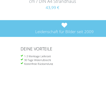
cm / DIN A4 Strandhaus
Rustikal Weiß Massivholz
43,99 €
Leidenschaft für Bilder seit 2009
DEINE VORTEILE
1-3 Werktage Lieferzeit
30 Tage Widerrufsrecht
Kostenfreie Rücksendung
Ab 39 Euro portofrei in DE
Einkau
Über