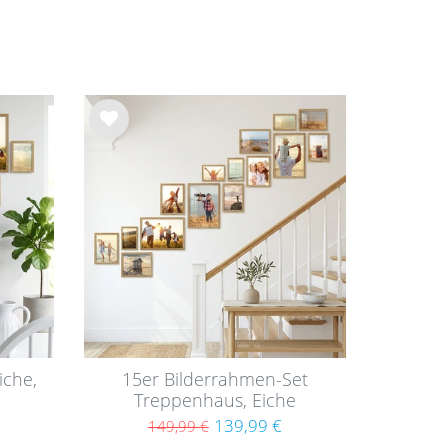
Wu
nsc
hlist
e
iche,
15er Bilderrahmen-Set
Treppenhaus, Eiche
Massivholz (EU)
139,99 €
149,99 €