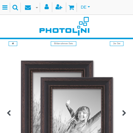
DE
Bilderrahmen-Sets
2er Set