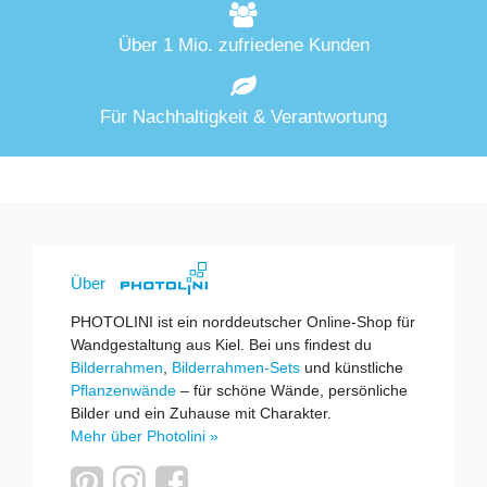
Über 1 Mio. zufriedene Kunden
Für Nachhaltigkeit & Verantwortung
Über
PHOTOLINI ist ein norddeutscher Online-Shop für
Wandgestaltung aus Kiel. Bei uns findest du
Bilderrahmen
,
Bilderrahmen-Sets
und künstliche
Pflanzenwände
– für schöne Wände, persönliche
Bilder und ein Zuhause mit Charakter.
Mehr über Photolini »