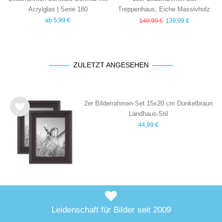
Acrylglas | Serie 180
Treppenhaus, Eiche Massivholz
(EU)
ab 5,99 €
149,99 €
139,99 €
ZULETZT ANGESEHEN
2er Bilderrahmen-Set 15x20 cm Dunkelbraun
Landhaus-Stil
Wu
44,99 €
nsc
hlist
e
Leidenschaft für Bilder seit 2009